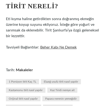
TIRIT NERELI?
Eti kıyma haline getirdikten sonra doğranmış ekmeğin
üzerine koyup suyunu ekliyoruz. İsteğe göre yoğurt ve
sarımsak da eklenebilir. Tirit Şanlıurfa’ya özgü geleneksel
bir lezzettir.
Tavsiyeli Bağlantılar:
Beher Kabı Ne Demek
Tarih:
Makaleler
1 Porsiyon tirit Kaç TL
Elazığ usulü tirit nasıl yapılır
Kastamonu tirit nasıl yapılır
Kaz Tiridi nereye ait
Orijinal tirit nasıl yapılır
Papara nerenin yemeğidir