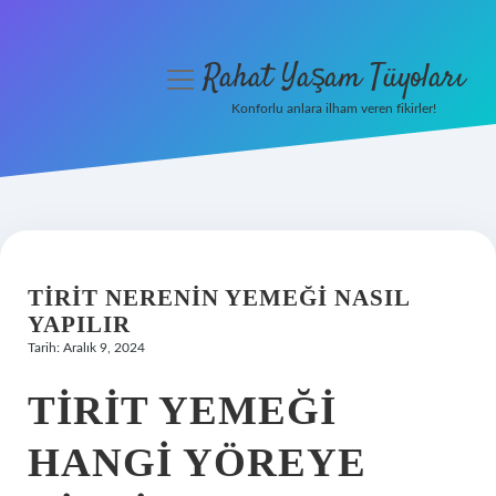
Rahat Yaşam Tüyoları
menüyü
aç
Konforlu anlara ilham veren fikirler!
Anasayfa
Gizlilik Politikası
Yasal Uyarı
TIRIT NERENIN YEMEĞI NASIL
Hakkımızda
YAPILIR
Tarih: Aralık 9, 2024
TIRIT YEMEĞI
HANGI YÖREYE