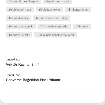
Samsun tirit nasıl yapılır
Suya tirit ne demek
Tirit hikayesi nedir
Tirit içinde ne var
Tirit konyanın mı
Tirit nasıl yenilir
Tirit ne demek eski Türkçe
Tirit ne zaman yenir
Tirit nerede meşhurdur
Tirit nereli
Tirit neye iyi gelir
Tirit yemeği hangi yöreye aittir
Önceki Yazı
Vektör Kaçıncı Sınıf
Sonraki Yazı
Converse Bağcıkları Nasıl Yıkanır