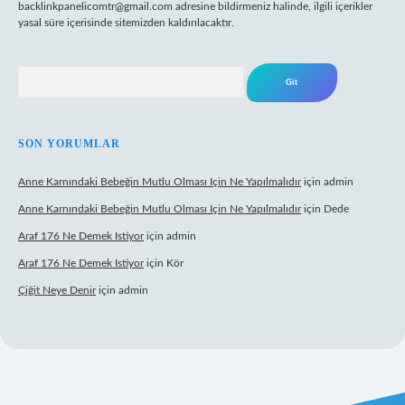
backlinkpanelicomtr@gmail.com
adresine bildirmeniz halinde, ilgili içerikler
yasal süre içerisinde sitemizden kaldırılacaktır.
Arama
SON YORUMLAR
Anne Karnındaki Bebeğin Mutlu Olması Için Ne Yapılmalıdır
için
admin
Anne Karnındaki Bebeğin Mutlu Olması Için Ne Yapılmalıdır
için
Dede
Araf 176 Ne Demek Istiyor
için
admin
Araf 176 Ne Demek Istiyor
için
Kör
Çiğit Neye Denir
için
admin
ilbet giriş adresi
www.betexper.xyz/