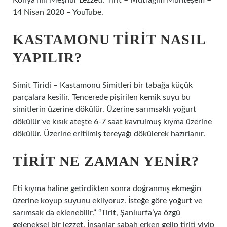
Konya’nın Meşhur Lezzeti: Tirit – Mutfağım Muhteşem –
14 Nisan 2020 – YouTube.
KASTAMONU TIRIT NASIL
YAPILIR?
Simit Tiridi – Kastamonu Simitleri bir tabağa küçük
parçalara kesilir. Tencerede pişirilen kemik suyu bu
simitlerin üzerine dökülür. Üzerine sarımsaklı yoğurt
dökülür ve kısık ateşte 6-7 saat kavrulmuş kıyma üzerine
dökülür. Üzerine eritilmiş tereyağı dökülerek hazırlanır.
TIRIT NE ZAMAN YENIR?
Eti kıyma haline getirdikten sonra doğranmış ekmeğin
üzerine koyup suyunu ekliyoruz. İsteğe göre yoğurt ve
sarımsak da eklenebilir.” “Tirit, Şanlıurfa’ya özgü
geleneksel bir lezzet. İnsanlar sabah erken gelip tiriti yiyip