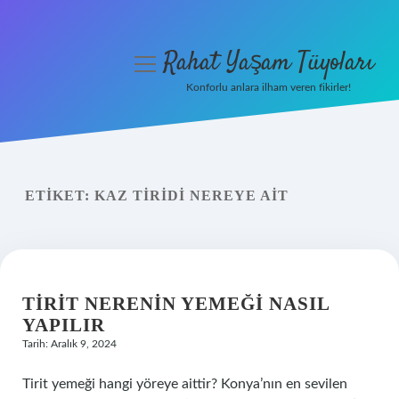
Rahat Yaşam Tüyoları
menüyü
aç
Konforlu anlara ilham veren fikirler!
Anasayfa
Gizlilik Politikası
ETIKET:
KAZ TIRIDI NEREYE AIT
Yasal Uyarı
Hakkımızda
TIRIT NERENIN YEMEĞI NASIL
YAPILIR
Tarih: Aralık 9, 2024
Tirit yemeği hangi yöreye aittir? Konya’nın en sevilen