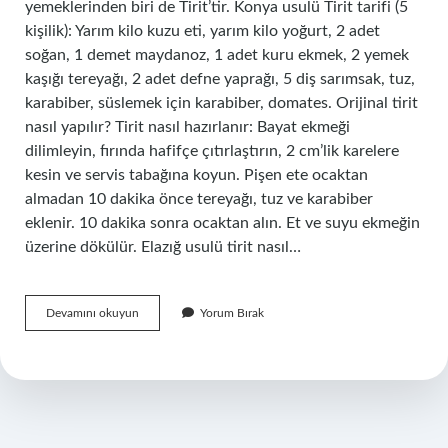
yemeklerinden biri de Tirit’tir. Konya usulü Tirit tarifi (5
kişilik): Yarım kilo kuzu eti, yarım kilo yoğurt, 2 adet
soğan, 1 demet maydanoz, 1 adet kuru ekmek, 2 yemek
kaşığı tereyağı, 2 adet defne yaprağı, 5 diş sarımsak, tuz,
karabiber, süslemek için karabiber, domates. Orijinal tirit
nasıl yapılır? Tirit nasıl hazırlanır: Bayat ekmeği
dilimleyin, fırında hafifçe çıtırlaştırın, 2 cm’lik karelere
kesin ve servis tabağına koyun. Pişen ete ocaktan
almadan 10 dakika önce tereyağı, tuz ve karabiber
eklenir. 10 dakika sonra ocaktan alın. Et ve suyu ekmeğin
üzerine dökülür. Elazığ usulü tirit nasıl…
Tirit
Devamını okuyun
Yorum Bırak
Nerenin
Yemeği
Nasıl
Yapılır