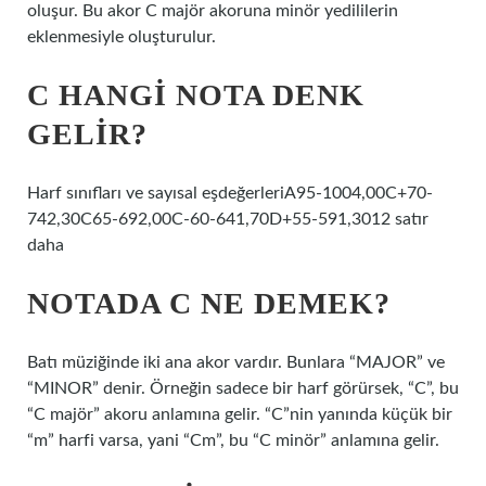
oluşur. Bu akor C majör akoruna minör yedililerin
eklenmesiyle oluşturulur.
C HANGI NOTA DENK
GELIR?
Harf sınıfları ve sayısal eşdeğerleriA95-1004,00C+70-
742,30C65-692,00C-60-641,70D+55-591,3012 satır
daha
NOTADA C NE DEMEK?
Batı müziğinde iki ana akor vardır. Bunlara “MAJOR” ve
“MINOR” denir. Örneğin sadece bir harf görürsek, “C”, bu
“C majör” akoru anlamına gelir. “C”nin yanında küçük bir
“m” harfi varsa, yani “Cm”, bu “C minör” anlamına gelir.