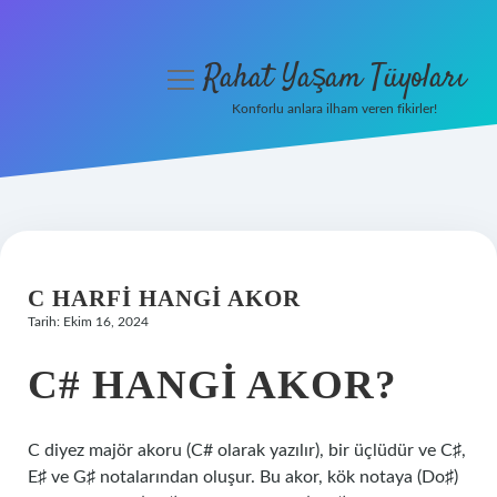
Rahat Yaşam Tüyoları
menüyü
aç
Konforlu anlara ilham veren fikirler!
Anasayfa
Gizlilik Politikası
Yasal Uyarı
C HARFI HANGI AKOR
Hakkımızda
Tarih: Ekim 16, 2024
C# HANGI AKOR?
C diyez majör akoru (C# olarak yazılır), bir üçlüdür ve C♯,
E♯ ve G♯ notalarından oluşur. Bu akor, kök notaya (Do♯)