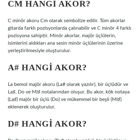
CM HANGI AKOR?
C minör akoru Cm olarak sembolize edilir. Tüm akorlar
gitarda farklı pozisyonlarda çalınabilir ve C minör 4 farklı
pozisyona sahiptir. Minör akorlar, majör üçlülerin,
isimlerini aldıkları ana sesin minör üçlülerinin üzerine
yerleştirilmesiyle oluşturulur.
A# HANGI AKOR?
La bemol majör akoru (La# olarak yazılır), bir üçlüdür ve
La♯, Do ve Mi♯ notalarından oluşur. Bu akor, kök notaya
(La♯) majör bir üçlü (Do) ve mükemmel bir beşli (Mi♯)
eklenerek oluşturulur.
D# HANGI AKOR?