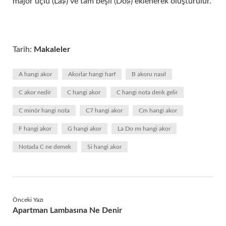
majör üçlü (La♯) ve tam beşli (Do♯) eklenerek oluşturulur.
Tarih:
Makaleler
A hangi akor
Akorlar hangi harf
B akoru nasıl
C akor nedir
C hangi akor
C hangi nota denk gelir
C minör hangi nota
C7 hangi akor
Cm hangi akor
F hangi akor
G hangi akor
La Do mı hangi akor
Notada C ne demek
Si hangi akor
Önceki Yazı
Apartman Lambasına Ne Denir