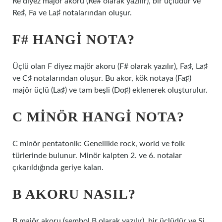
Re diyez majör akoru (Re# olarak yazılır), bir üçlüdür ve
Re♯, Fa ve La♯ notalarından oluşur.
F# HANGI NOTA?
Üçlü olan F diyez majör akoru (F# olarak yazılır), Fa♯, ​​​​​​​​La♯
ve C♯ notalarından oluşur. Bu akor, kök notaya (Fa♯)
majör üçlü (La♯) ve tam beşli (Do♯) eklenerek oluşturulur.
C MINÖR HANGI NOTA?
C minör pentatonik: Genellikle rock, world ve folk
türlerinde bulunur. Minör kalpten 2. ve 6. notalar
çıkarıldığında geriye kalan.
B AKORU NASIL?
B majör akoru (sembol B olarak yazılır), bir üçlüdür ve Si,