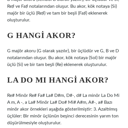
Re♯ ve Fa♯ notalarından oluşur. Bu akor, kök notaya (Si)
majör bir üçlü (Re♯) ve tam bir beşli (Fa♯) eklenerek
oluşturulur.
G HANGI AKOR?
G majör akoru (G olarak yazılır), bir üçlüdür ve G, B ve D
notalarından oluşur. Bu akor, kök notaya (Sol) bir majör
üçlü (Si) ve bir tam beşli (Re) eklenerek oluşturulur.
LA DO MI HANGI AKOR?
Re# Minör Re# Fa# La# D#m, D#-, d# La minör La Do Mi
A m, A -, a La# Minör La# Do# Mi# A#m, A#-, a# Bazı
minör akor örnekleri aşağıda gösterilmiştir: 3. Azaltılmış
üçlüler: Bir minör üçlünün beşinci derecesinin yarım ton
düşürülmesiyle oluşturulur.