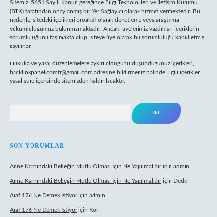
Sitemiz, 5651 Sayılı Kanun gereğince Bilgi Teknolojileri ve İletişim Kurumu
(BTK) tarafından onaylanmış bir Yer Sağlayıcı olarak hizmet vermektedir. Bu
nedenle, sitedeki içerikleri proaktif olarak denetleme veya araştırma
yükümlülüğümüz bulunmamaktadır. Ancak, üyelerimiz yazdıkları içeriklerin
sorumluluğunu taşımakta olup, siteye üye olarak bu sorumluluğu kabul etmiş
sayılırlar.
Hukuka ve yasal düzenlemelere aykırı olduğunu düşündüğünüz içerikleri,
backlinkpanelicomtr@gmail.com
adresine bildirmeniz halinde, ilgili içerikler
yasal süre içerisinde sitemizden kaldırılacaktır.
Arama
SON YORUMLAR
Anne Karnındaki Bebeğin Mutlu Olması Için Ne Yapılmalıdır
için
admin
Anne Karnındaki Bebeğin Mutlu Olması Için Ne Yapılmalıdır
için
Dede
Araf 176 Ne Demek Istiyor
için
admin
Araf 176 Ne Demek Istiyor
için
Kör