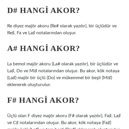
D# HANGI AKOR?
Re diyez majör akoru (Re# olarak yazılır), bir üçlüdür ve
Re♯, Fa ve La♯ notalarından oluşur.
A# HANGI AKOR?
La bemol majör akoru (La# olarak yazılır), bir üçlüdür ve
La♯, Do ve Mi♯ notalarından oluşur. Bu akor, kök notaya
(La♯) majör bir üçlü (Do) ve mükemmel bir beşli (Mi♯)
eklenerek oluşturulur.
F# HANGI AKOR?
Üçlü olan F diyez majör akoru (F# olarak yazılır), Fa♯, ​​​​​​​​La♯
ve C♯ notalarından oluşur. Bu akor, kök notaya (Fa♯)