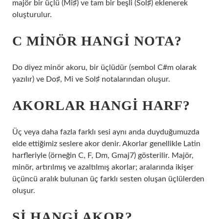
majör bir üçlü (Mi♯) ve tam bir beşli (Sol♯) eklenerek
oluşturulur.
C MINÖR HANGI NOTA?
Do diyez minör akoru, bir üçlüdür (sembol C#m olarak
yazılır) ve Do♯, Mi ve Sol♯ notalarından oluşur.
AKORLAR HANGI HARF?
Üç veya daha fazla farklı sesi aynı anda duyduğumuzda
elde ettiğimiz seslere akor denir. Akorlar genellikle Latin
harfleriyle (örneğin C, F, Dm, Gmaj7) gösterilir. Majör,
minör, artırılmış ve azaltılmış akorlar; aralarında ikişer
üçüncü aralık bulunan üç farklı sesten oluşan üçlülerden
oluşur.
SI HANGI AKOR?