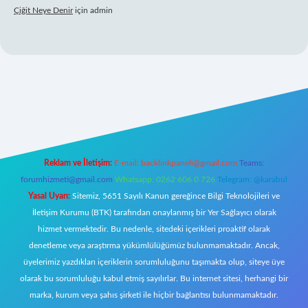
Çiğit Neye Denir
için
admin
iriş
ilbet giriş adresi
www.betexper.xyz/
Reklam ve İletişim:
E-mail:
backlinkpaneli@gmail.com
Teams:
forumhizmeti@gmail.com
Whatsapp: 0262 606 0 726
Telegram: @karabul
Yasal Uyarı:
Sitemiz, 5651 Sayılı Kanun gereğince Bilgi Teknolojileri ve
İletişim Kurumu (BTK) tarafından onaylanmış bir Yer Sağlayıcı olarak
hizmet vermektedir. Bu nedenle, sitedeki içerikleri proaktif olarak
denetleme veya araştırma yükümlülüğümüz bulunmamaktadır. Ancak,
üyelerimiz yazdıkları içeriklerin sorumluluğunu taşımakta olup, siteye üye
olarak bu sorumluluğu kabul etmiş sayılırlar. Bu internet sitesi, herhangi bir
marka, kurum veya şahıs şirketi ile hiçbir bağlantısı bulunmamaktadır.