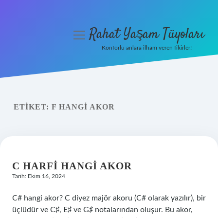
Rahat Yaşam Tüyoları
menüyü
aç
Konforlu anlara ilham veren fikirler!
Anasayfa
Gizlilik Politikası
ETIKET:
F HANGI AKOR
Yasal Uyarı
Hakkımızda
C HARFI HANGI AKOR
Tarih: Ekim 16, 2024
C# hangi akor? C diyez majör akoru (C# olarak yazılır), bir
üçlüdür ve C♯, E♯ ve G♯ notalarından oluşur. Bu akor,