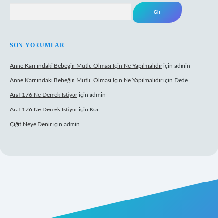
Arama
SON YORUMLAR
Anne Karnındaki Bebeğin Mutlu Olması Için Ne Yapılmalıdır
için
admin
Anne Karnındaki Bebeğin Mutlu Olması Için Ne Yapılmalıdır
için
Dede
Araf 176 Ne Demek Istiyor
için
admin
Araf 176 Ne Demek Istiyor
için
Kör
Çiğit Neye Denir
için
admin
ecasino giriş
ilbet giriş adresi
www.betexper.xyz/