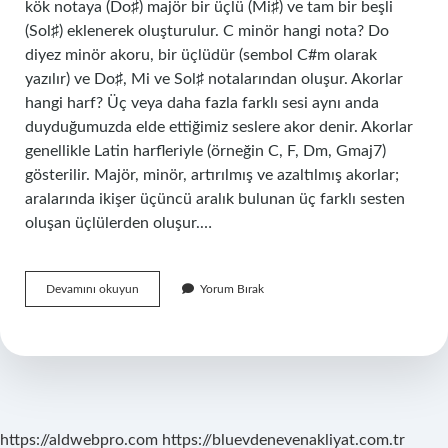
kök notaya (Do♯) majör bir üçlü (Mi♯) ve tam bir beşli
(Sol♯) eklenerek oluşturulur. C minör hangi nota? Do
diyez minör akoru, bir üçlüdür (sembol C#m olarak
yazılır) ve Do♯, Mi ve Sol♯ notalarından oluşur. Akorlar
hangi harf? Üç veya daha fazla farklı sesi aynı anda
duyduğumuzda elde ettiğimiz seslere akor denir. Akorlar
genellikle Latin harfleriyle (örneğin C, F, Dm, Gmaj7)
gösterilir. Majör, minör, artırılmış ve azaltılmış akorlar;
aralarında ikişer üçüncü aralık bulunan üç farklı sesten
oluşan üçlülerden oluşur.…
C
Devamını okuyun
Yorum Bırak
Harfi
Hangi
Akor
https://aldwebpro.com
https://bluevdenevenakliyat.com.tr