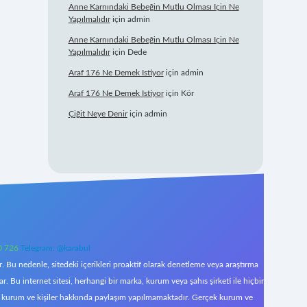
Anne Karnındaki Bebeğin Mutlu Olması Için Ne
Yapılmalıdır
için
admin
Anne Karnındaki Bebeğin Mutlu Olması Için Ne
Yapılmalıdır
için
Dede
Araf 176 Ne Demek Istiyor
için
admin
Araf 176 Ne Demek Istiyor
için
Kör
Çiğit Neye Denir
için
admin
0 726
Telegram: @karabul
 Bu nedenle, sitedeki içerikleri proaktif olarak denetleme veya araştırma
Bu internet sitesi, herhangi bir marka, kurum veya şahıs şirketi ile hiçbir
çek kurum ve kişiler hakkında paylaşım yapılmamaktadır. Gerçek kurum ve