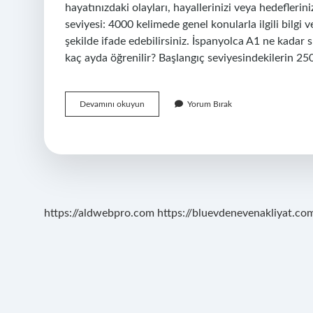
hayatınızdaki olayları, hayallerinizi veya hedefleriniz
seviyesi: 4000 kelimede genel konularla ilgili bilgi v
şekilde ifade edebilirsiniz. İspanyolca A1 ne kadar s
kaç ayda öğrenilir? Başlangıç ​​seviyesindekilerin 
Ispanyolcada
Devamını okuyun
Yorum Bırak
Kac
Tane
Kelime
Var
https://aldwebpro.com
https://bluevdenevenakliyat.com