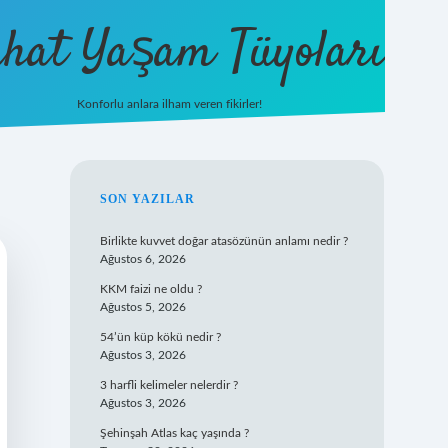
hat Yaşam Tüyoları
Konforlu anlara ilham veren fikirler!
ilbet yeni giriş
famecasino gi
SIDEBAR
SON YAZILAR
Birlikte kuvvet doğar atasözünün anlamı nedir ?
Ağustos 6, 2026
KKM faizi ne oldu ?
Ağustos 5, 2026
54’ün küp kökü nedir ?
Ağustos 3, 2026
3 harfli kelimeler nelerdir ?
Ağustos 3, 2026
Şehinşah Atlas kaç yaşında ?