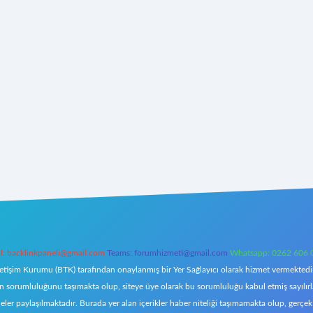
l:
backlinkpaneli@gmail.com
Teams:
forumhizmeti@gmail.com
Whatsapp: 0262 606 
letişim Kurumu (BTK) tarafından onaylanmış bir Yer Sağlayıcı olarak hizmet vermektedir.
orumluluğunu taşımakta olup, siteye üye olarak bu sorumluluğu kabul etmiş sayılırlar. 
eler paylaşılmaktadır. Burada yer alan içerikler haber niteliği taşımamakta olup, ger