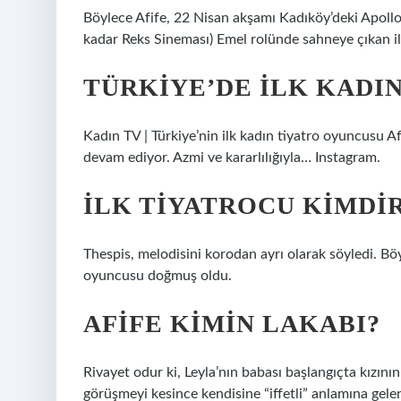
Böylece Afife, 22 Nisan akşamı Kadıköy’deki Apollo
kadar Reks Sineması) Emel rolünde sahneye çıkan i
TÜRKIYE’DE ILK KADI
Kadın TV | Türkiye’nin ilk kadın tiyatro oyuncusu A
devam ediyor. Azmi ve kararlılığıyla… Instagram.
İLK TIYATROCU KIMDI
Thespis, melodisini korodan ayrı olarak söyledi. Bö
oyuncusu doğmuş oldu.
AFIFE KIMIN LAKABI?
Rivayet odur ki, Leyla’nın babası başlangıçta kızının
görüşmeyi kesince kendisine “iffetli” anlamına gelen 