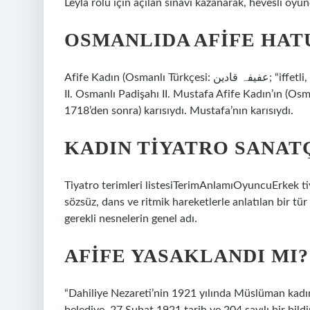
Leyla rolü için açılan sınavı kazanarak, hevesli oy
OSMANLIDA AFIFE HAT
Afife Kadın (Osmanlı Türkçesi: عفیفہ قادین; “iffetli, erdemli”; yaklaşık 1682 – 1718’den sonra), Osmanlı Padişahı
II. Osmanlı Padişahı II. Mustafa Afife Kadın’ın (Osmanlı Türkçesi: عفیفہ قادین; “iffetli, 
1718’den sonra) karısıydı. Mustafa’nın karısıydı.
KADIN TIYATRO SANATÇ
Tiyatro terimleri listesiTerimAnlamıOyuncuErkek ti
sözsüz, dans ve ritmik hareketlerle anlatılan bir t
gerekli nesnelerin genel adı.
AFIFE YASAKLANDI MI?
“Dahiliye Nezareti’nin 1921 yılında Müslüman kadın