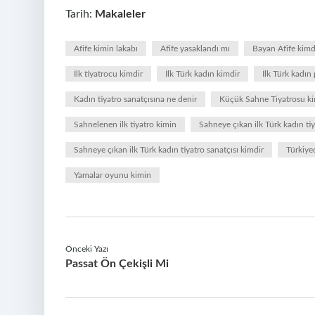
Tarih:
Makaleler
Afife kimin lakabı
Afife yasaklandı mı
Bayan Afife kimd
İlk tiyatrocu kimdir
İlk Türk kadın kimdir
İlk Türk kadın 
Kadın tiyatro sanatçısına ne denir
Küçük Sahne Tiyatrosu ki
Sahnelenen ilk tiyatro kimin
Sahneye çıkan ilk Türk kadın ti
Sahneye çıkan ilk Türk kadın tiyatro sanatçısı kimdir
Türkiye
Yamalar oyunu kimin
Önceki Yazı
Passat Ön Çekişli Mi