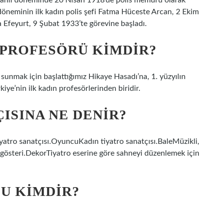
manlı döneminde 20 Nisan 1918’de polis memuru olarak
öneminin ilk kadın polis şefi Fatma Hüceste Arcan, 2 Ekim
 Efeyurt, 9 Şubat 1933’te görevine başladı.
 PROFESÖRÜ KIMDIR?
 sunmak için başlattığımız Hikaye Hasadı’na, 1. yüzyılın
iye’nin ilk kadın profesörlerinden biridir.
ISINA NE DENIR?
yatro sanatçısı.OyuncuKadın tiyatro sanatçısı.BaleMüzikli,
ür gösteri.DekorTiyatro eserine göre sahneyi düzenlemek için
U KIMDIR?