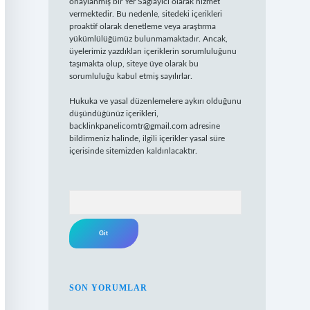
onaylanmış bir Yer Sağlayıcı olarak hizmet
vermektedir. Bu nedenle, sitedeki içerikleri
proaktif olarak denetleme veya araştırma
yükümlülüğümüz bulunmamaktadır. Ancak,
üyelerimiz yazdıkları içeriklerin sorumluluğunu
taşımakta olup, siteye üye olarak bu
sorumluluğu kabul etmiş sayılırlar.
Hukuka ve yasal düzenlemelere aykırı olduğunu
düşündüğünüz içerikleri,
backlinkpanelicomtr@gmail.com
adresine
bildirmeniz halinde, ilgili içerikler yasal süre
içerisinde sitemizden kaldırılacaktır.
Arama
SON YORUMLAR