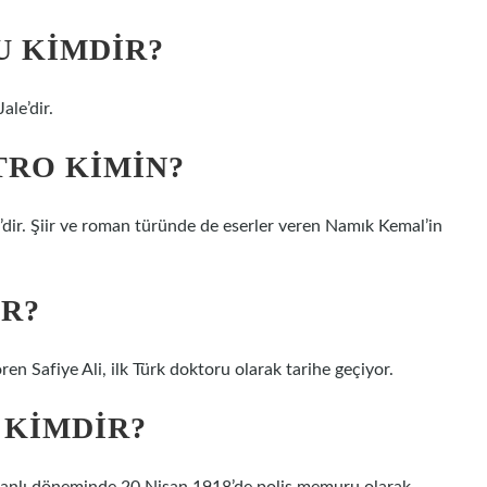
U KIMDIR?
ale’dir.
TRO KIMIN?
’dir. Şiir ve roman türünde de eserler veren Namık Kemal’in
IR?
ören Safiye Ali, ilk Türk doktoru olarak tarihe geçiyor.
 KIMDIR?