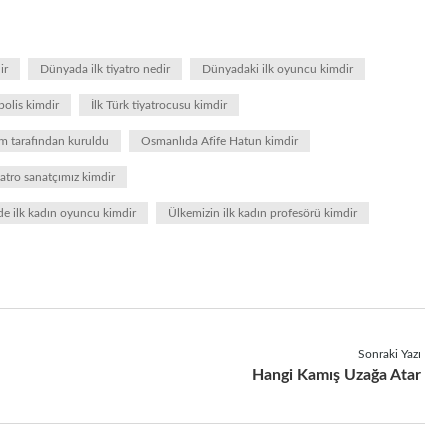
ir
Dünyada ilk tiyatro nedir
Dünyadaki ilk oyuncu kimdir
polis kimdir
İlk Türk tiyatrocusu kimdir
m tarafından kuruldu
Osmanlıda Afife Hatun kimdir
yatro sanatçımız kimdir
de ilk kadın oyuncu kimdir
Ülkemizin ilk kadın profesörü kimdir
Sonraki Yazı
Hangi Kamış Uzağa Atar