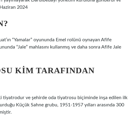
diri yayınlayarak Darülbedayi yönetim kuruluna gönderdi ve
 Haziran 2024
N?
uat’ın “Yamalar” oyununda Emel rolünü oynayan Afife
yununda “Jale” mahlasını kullanmış ve daha sonra Afife Jale
SU KIM TARAFINDAN
 tiyatrodur ve şehirde oda tiyatrosu biçiminde inşa edilen ilk
 kurduğu Küçük Sahne grubu, 1951-1957 yılları arasında 300
iştir.