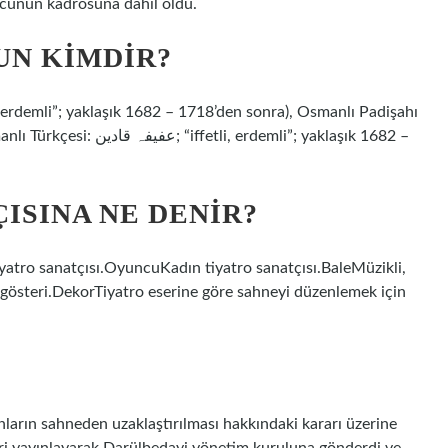
uncunun kadrosuna dahil oldu.
UN KIMDIR?
erdemli”; yaklaşık 1682 –
ISINA NE DENIR?
yatro sanatçısı.OyuncuKadın tiyatro sanatçısı.BaleMüzikli,
ür gösteri.DekorTiyatro eserine göre sahneyi düzenlemek için
ların sahneden uzaklaştırılması hakkındaki kararı üzerine