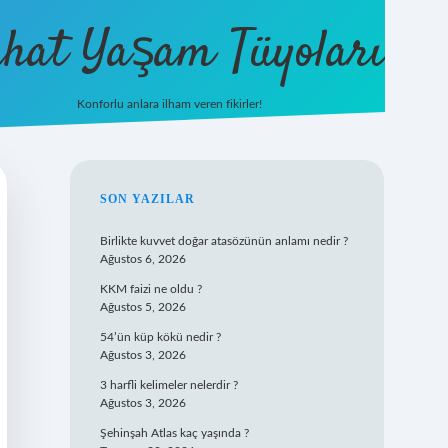
hat Yaşam Tüyoları
Konforlu anlara ilham veren fikirler!
ilbet yeni giriş
famecasino giriş
ilbe
SIDEBAR
SON YAZILAR
Birlikte kuvvet doğar atasözünün anlamı nedir ?
Ağustos 6, 2026
KKM faizi ne oldu ?
Ağustos 5, 2026
54’ün küp kökü nedir ?
Ağustos 3, 2026
3 harfli kelimeler nelerdir ?
Ağustos 3, 2026
Şehinşah Atlas kaç yaşında ?