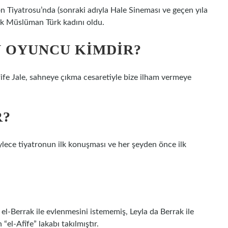
n Tiyatrosu’nda (sonraki adıyla Hale Sineması ve geçen yıla
lk Müslüman Türk kadını oldu.
N OYUNCU KIMDIR?
fife Jale, sahneye çıkma cesaretiyle bize ilham vermeye
R?
ylece tiyatronun ilk konuşması ve her şeyden önce ilk
 el-Berrak ile evlenmesini istememiş, Leyla da Berrak ile
“el-Afîfe” lakabı takılmıştır.