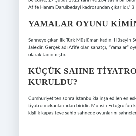
belediye, 27 Şubat 1921 tarih ve 204 sayılı bir bil
Afife Hanım Darülbedayi kadrosundan çıkarıldı.” 3
YAMALAR OYUNU KIMI
Sahneye çıkan ilk Türk Müslüman kadın, Hüseyin S
Jale’dir. Gerçek adı Afife olan sanatçı, “Yamalar” o
olarak tanınmıştır.
KÜÇÜK SAHNE TIYATRO
KURULDU?
Cumhuriyet’ten sonra İstanbul’da inşa edilen en eski
tiyatro mekanlarından biridir. Muhsin Ertuğrul’un
kişilik kapasiteye sahip sahnede oyunlarını sahnelem