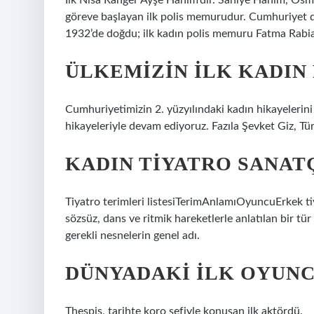
İlk Nisa Ranger Ayşe Hanım’dır. Saniye Hanım, Os
göreve başlayan ilk polis memurudur. Cumhuriyet d
1932’de doğdu; ilk kadın polis memuru Fatma Rabia
ÜLKEMIZIN ILK KADIN
Cumhuriyetimizin 2. yüzyılındaki kadın hikayelerini
hikayeleriyle devam ediyoruz. Fazıla Şevket Giz, Türk
KADIN TIYATRO SANATÇ
Tiyatro terimleri listesiTerimAnlamıOyuncuErkek ti
sözsüz, dans ve ritmik hareketlerle anlatılan bir t
gerekli nesnelerin genel adı.
DÜNYADAKI ILK OYUNC
Thespis, tarihte koro şefiyle konuşan ilk aktördü.