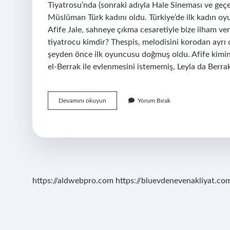
Tiyatrosu’nda (sonraki adıyla Hale Sineması ve geç
Müslüman Türk kadını oldu. Türkiye’de ilk kadın oyu
Afife Jale, sahneye çıkma cesaretiyle bize ilham ve
tiyatrocu kimdir? Thespis, melodisini korodan ayrı 
şeyden önce ilk oyuncusu doğmuş oldu. Afife kimin l
el-Berrak ile evlenmesini istememiş, Leyla da Berr
Sahneye
Devamını okuyun
Yorum Bırak
Çıkan
Ilk
Kadın
Tiyatrocu
Kimdir
https://aldwebpro.com
https://bluevdenevenakliyat.com