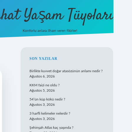
hat Yaşam Tüyoları
Konforlu anlara ilham veren fikirler!
ilbet yeni giriş
famecasino gi
SIDEBAR
SON YAZILAR
Birlikte kuvvet doğar atasözünün anlamı nedir ?
Ağustos 6, 2026
KKM faizi ne oldu ?
Ağustos 5, 2026
54’ün küp kökü nedir ?
Ağustos 3, 2026
3 harfli kelimeler nelerdir ?
Ağustos 3, 2026
Şehinşah Atlas kaç yaşında ?