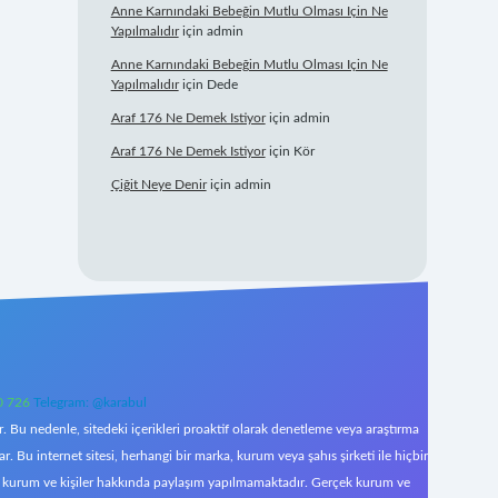
Anne Karnındaki Bebeğin Mutlu Olması Için Ne
Yapılmalıdır
için
admin
Anne Karnındaki Bebeğin Mutlu Olması Için Ne
Yapılmalıdır
için
Dede
Araf 176 Ne Demek Istiyor
için
admin
Araf 176 Ne Demek Istiyor
için
Kör
Çiğit Neye Denir
için
admin
0 726
Telegram: @karabul
 Bu nedenle, sitedeki içerikleri proaktif olarak denetleme veya araştırma
Bu internet sitesi, herhangi bir marka, kurum veya şahıs şirketi ile hiçbir
çek kurum ve kişiler hakkında paylaşım yapılmamaktadır. Gerçek kurum ve