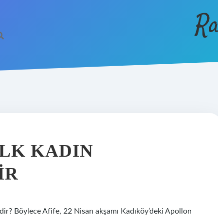
Ra
ILK KADIN
IR
mdir? Böylece Afife, 22 Nisan akşamı Kadıköy’deki Apollon