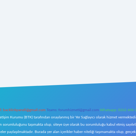
l:
backlinkpaneli@gmail.com
Teams:
forumhizmeti@gmail.com
Whatsapp: 0262 606 
letişim Kurumu (BTK) tarafından onaylanmış bir Yer Sağlayıcı olarak hizmet vermektedir.
orumluluğunu taşımakta olup, siteye üye olarak bu sorumluluğu kabul etmiş sayılırlar. 
eler paylaşılmaktadır. Burada yer alan içerikler haber niteliği taşımamakta olup, ger