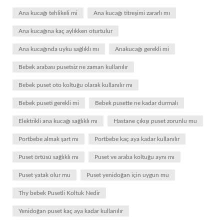
Ana kucağı tehlikeli mi
Ana kucağı titreşimi zararlı mı
Ana kucağına kaç aylıkken oturtulur
Ana kucağında uyku sağlıklı mı
Anakucağı gerekli mi
Bebek arabası pusetsiz ne zaman kullanılır
Bebek puset oto koltuğu olarak kullanılır mı
Bebek puseti gerekli mi
Bebek pusette ne kadar durmalı
Elektrikli ana kucağı sağlıklı mı
Hastane çıkışı puset zorunlu mu
Portbebe almak şart mı
Portbebe kaç aya kadar kullanılır
Puset örtüsü sağlıklı mı
Puset ve araba koltuğu aynı mı
Puset yatak olur mu
Puset yenidoğan için uygun mu
Thy bebek Pusetli Koltuk Nedir
Yenidoğan puset kaç aya kadar kullanılır