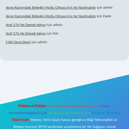
Anne Karnındaki Bebeğin Mutlu Olması Için Ne Yapılmalıdır
için
admin
Anne Karnındaki Bebeğin Mutlu Olması Için Ne Yapılmalıdır
için
Dede
Araf 176 Ne Demek Istiyor
için
admin
Araf 176 Ne Demek Istiyor
için
Kör
Çiğit Neye Denir
için
admin
ş
ilbet giriş adresi
www.betexper.xyz/
Reklam ve İletişim:
E-mail:
backlinkpaneli@gmail.com
Teams:
forumhizmeti@gmail.com
Whatsapp: 0262 606 0 726
Telegram: @karabul
Yasal Uyarı:
Sitemiz, 5651 Sayılı Kanun gereğince Bilgi Teknolojileri ve
İletişim Kurumu (BTK) tarafından onaylanmış bir Yer Sağlayıcı olarak