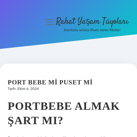
Rahat Yaşam Tüyoları
menüyü
aç
Konforlu anlara ilham veren fikirler!
Anasayfa
Gizlilik Politikası
Yasal Uyarı
PORT BEBE MI PUSET MI
Hakkımızda
Tarih: Ekim 6, 2024
PORTBEBE ALMAK
ŞART MI?