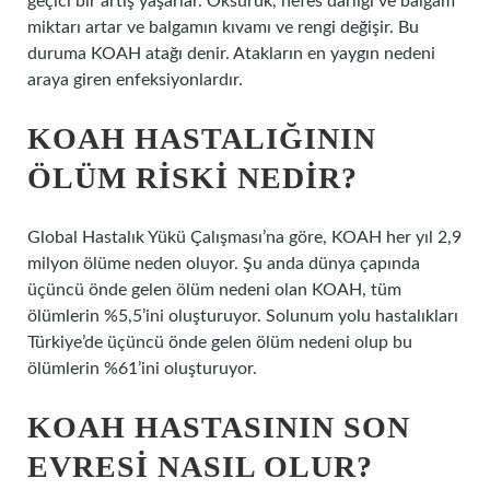
geçici bir artış yaşarlar. Öksürük, nefes darlığı ve balgam
miktarı artar ve balgamın kıvamı ve rengi değişir. Bu
duruma KOAH atağı denir. Atakların en yaygın nedeni
araya giren enfeksiyonlardır.
KOAH HASTALIĞININ
ÖLÜM RISKI NEDIR?
Global Hastalık Yükü Çalışması’na göre, KOAH her yıl 2,9
milyon ölüme neden oluyor. Şu anda dünya çapında
üçüncü önde gelen ölüm nedeni olan KOAH, tüm
ölümlerin %5,5’ini oluşturuyor. Solunum yolu hastalıkları
Türkiye’de üçüncü önde gelen ölüm nedeni olup bu
ölümlerin %61’ini oluşturuyor.
KOAH HASTASININ SON
EVRESI NASIL OLUR?