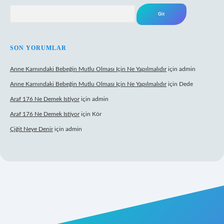
Arama
SON YORUMLAR
Anne Karnındaki Bebeğin Mutlu Olması Için Ne Yapılmalıdır
için
admin
Anne Karnındaki Bebeğin Mutlu Olması Için Ne Yapılmalıdır
için
Dede
Araf 176 Ne Demek Istiyor
için
admin
Araf 176 Ne Demek Istiyor
için
Kör
Çiğit Neye Denir
için
admin
lbet yeni giriş
famecasino giriş
ilbet giriş adresi
www.betexper.xyz