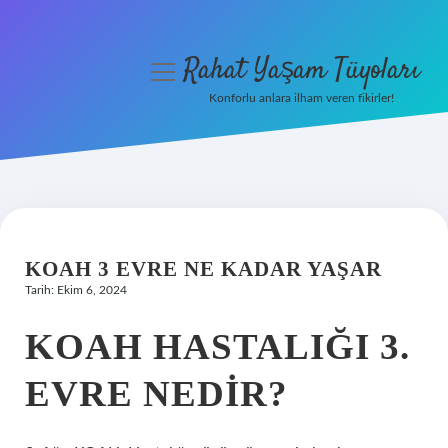
Rahat Yaşam Tüyoları
menüyü
aç
Konforlu anlara ilham veren fikirler!
Anasayfa
Gizlilik Politikası
Yasal Uyarı
KOAH 3 EVRE NE KADAR YAŞAR
Hakkımızda
Tarih: Ekim 6, 2024
KOAH HASTALIĞI 3.
EVRE NEDIR?