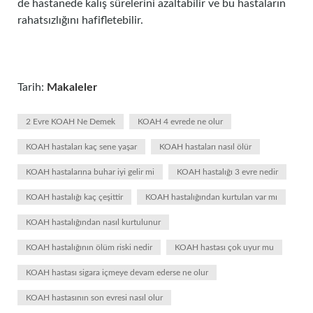
de hastanede kalış sürelerini azaltabilir ve bu hastaların
rahatsızlığını hafifletebilir.
Tarih:
Makaleler
2 Evre KOAH Ne Demek
KOAH 4 evrede ne olur
KOAH hastaları kaç sene yaşar
KOAH hastaları nasıl ölür
KOAH hastalarına buhar iyi gelir mi
KOAH hastalığı 3 evre nedir
KOAH hastalığı kaç çeşittir
KOAH hastalığından kurtulan var mı
KOAH hastalığından nasıl kurtulunur
KOAH hastalığının ölüm riski nedir
KOAH hastası çok uyur mu
KOAH hastası sigara içmeye devam ederse ne olur
KOAH hastasının son evresi nasıl olur