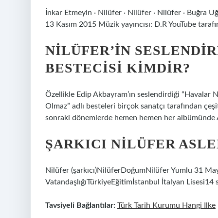
İnkar Etmeyin · Nilüfer · Nilüfer · Nilüfer · Buğra
13 Kasım 2015 Müzik yayıncısı: D.R YouTube tarafı
NILÜFER’IN SESLENDIR
BESTECISI KIMDIR?
Özellikle Edip Akbayram’ın seslendirdiği “Havalar Na
Olmaz” adlı besteleri birçok sanatçı tarafından çeşit
sonraki dönemlerde hemen hemen her albümünde Adn
ŞARKICI NILÜFER ASLE
Nilüfer (şarkıcı)NilüferDoğumNilüfer Yumlu 31 May
VatandaşlığıTürkiyeEğitimİstanbul İtalyan Lisesi14 
Tavsiyeli Bağlantılar:
Türk Tarih Kurumu Hangi Ilke