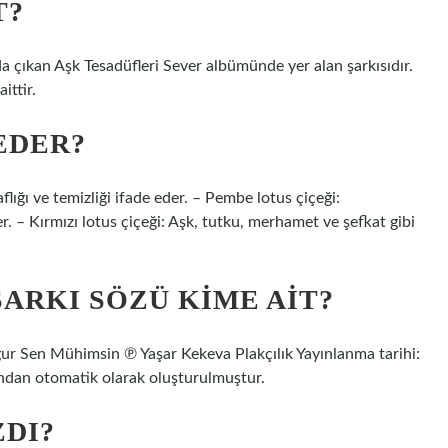
T?
 çıkan Aşk Tesadüfleri Sever albümünde yer alan şarkısıdır.
ittir.
EDER?
flığı ve temizliği ifade eder. – Pembe lotus çiçeği:
 – Kırmızı lotus çiçeği: Aşk, tutku, merhamet ve şefkat gibi
ARKI SÖZÜ KIME AIT?
 Uğur Sen Mühimsin ℗ Yaşar Kekeva Plakçılık Yayınlanma tarihi:
ndan otomatik olarak oluşturulmuştur.
ZDI?