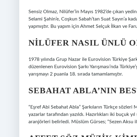
Sensiz Olmaz, Nilüfer’in Mayıs 1982’de çıkan yedi
Selami Şahin’e, Coşkun Sabah’tan Suat Sayın’a kadar
yapmıştır. Bu yapım için Ahmet Selçuk İlkan ve Faruk
NILÜFER NASIL ÜNLÜ 
1978 yılında Grup Nazar ile Eurovision Türkiye Şarkı
düzenlenen Eurovision Şarkı Yarışması’nda Türkiye’yi
yarışmayı 2 puanla 18. sırada tamamlamıştır.
SEBAHAT ABLA’NIN BES
“Eşref Abi Sebahat Abla” Şarkıların Türkçe sözleri
yazarlar tarafından yazıldı. Hazırlıkları iki buçuk y
aranjörleri belirledi. Müslüm Gürses; “Sezen Aksu il