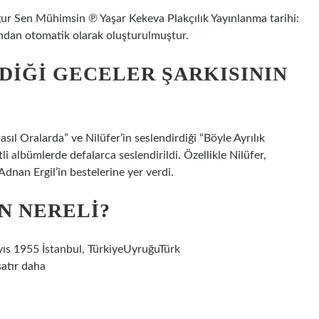
 Uğur Sen Mühimsin ℗ Yaşar Kekeva Plakçılık Yayınlanma tarihi:
ndan otomatik olarak oluşturulmuştur.
DIĞI GECELER ŞARKISININ
sıl Oralarda” ve Nilüfer’in seslendirdiği “Böyle Ayrılık
li albümlerde defalarca seslendirildi. Özellikle Nilüfer,
an Ergil’in bestelerine yer verdi.
N NERELI?
ıs 1955 İstanbul, TürkiyeUyruğuTürk
satır daha