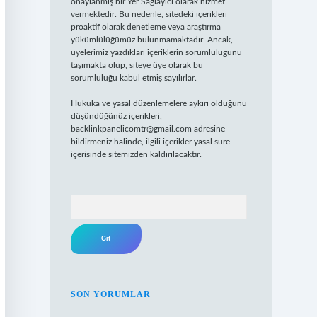
onaylanmış bir Yer Sağlayıcı olarak hizmet
vermektedir. Bu nedenle, sitedeki içerikleri
proaktif olarak denetleme veya araştırma
yükümlülüğümüz bulunmamaktadır. Ancak,
üyelerimiz yazdıkları içeriklerin sorumluluğunu
taşımakta olup, siteye üye olarak bu
sorumluluğu kabul etmiş sayılırlar.
Hukuka ve yasal düzenlemelere aykırı olduğunu
düşündüğünüz içerikleri,
backlinkpanelicomtr@gmail.com
adresine
bildirmeniz halinde, ilgili içerikler yasal süre
içerisinde sitemizden kaldırılacaktır.
Arama
SON YORUMLAR