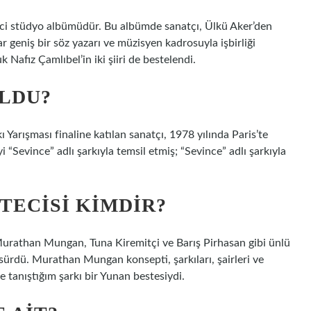
nci stüdyo albümüdür. Bu albümde sanatçı, Ülkü Aker’den
 geniş bir söz yazarı ve müzisyen kadrosuyla işbirliği
 Nafız Çamlıbel’in iki şiiri de bestelendi.
OLDU?
 Yarışması finaline katılan sanatçı, 1978 yılında Paris’te
 “Sevince” adlı şarkıyla temsil etmiş; “Sevince” adlı şarkıyla
TECISI KIMDIR?
 Murathan Mungan, Tuna Kiremitçi ve Barış Pirhasan gibi ünlü
ıl sürdü. Murathan Mungan konsepti, şarkıları, şairleri ve
e tanıştığım şarkı bir Yunan bestesiydi.