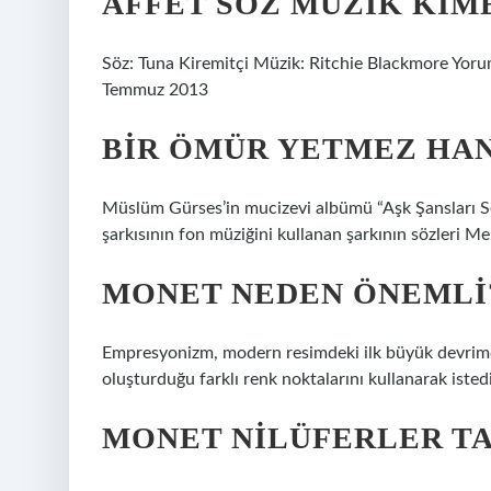
AFFET SÖZ MÜZIK KIME
Söz: Tuna Kiremitçi Müzik: Ritchie Blackmore Yoru
Temmuz 2013
BIR ÖMÜR YETMEZ HAN
Müslüm Gürses’in mucizevi albümü “Aşk Şansları Se
şarkısının fon müziğini kullanan şarkının sözleri Me
MONET NEDEN ÖNEMLI
Empresyonizm, modern resimdeki ilk büyük devrimci 
oluşturduğu farklı renk noktalarını kullanarak istediğ
MONET NILÜFERLER T