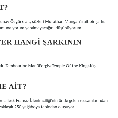
T?
unay Özgür’e ait, sözleri Murathan Mungan’a ait bir şarkı.
yorumuna yorum yapılmayacağını düşünüyorum.
ER HANGI ŞARKININ
ksMr. Tambourine Man3ForgiveTemple Of the King4Kış
E AIT?
r Lilies), Fransız İzlenimciliği’nin önde gelen ressamlarından
yaklaşık 250 yağlıboya tablodan oluşuyor.