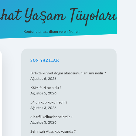
hat Yaşam Tüyoları
Konforlu anlara ilham veren fikirler!
ilbet yeni giriş
famecasino gi
SIDEBAR
SON YAZILAR
Birlikte kuvvet doğar atasözünün anlamı nedir ?
Ağustos 6, 2026
KKM faizi ne oldu ?
Ağustos 5, 2026
54’ün küp kökü nedir ?
Ağustos 3, 2026
3 harfli kelimeler nelerdir ?
Ağustos 3, 2026
Şehinşah Atlas kaç yaşında ?