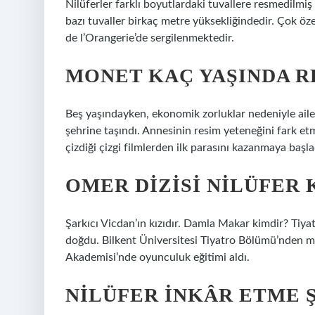
Nilüferler farklı boyutlardaki tuvallere resmedilmiş v
bazı tuvaller birkaç metre yüksekliğindedir. Çok öz
de l’Orangerie’de sergilenmektedir.
MONET KAÇ YAŞINDA R
Beş yaşındayken, ekonomik zorluklar nedeniyle ailes
şehrine taşındı. Annesinin resim yeteneğini fark e
çizdiği çizgi filmlerden ilk parasını kazanmaya başla
OMER DIZISI NILÜFER 
Şarkıcı Vicdan’ın kızıdır. Damla Makar kimdir? Tiy
doğdu. Bilkent Üniversitesi Tiyatro Bölümü’nden 
Akademisi’nde oyunculuk eğitimi aldı.
NILÜFER INKÂR ETME Ş