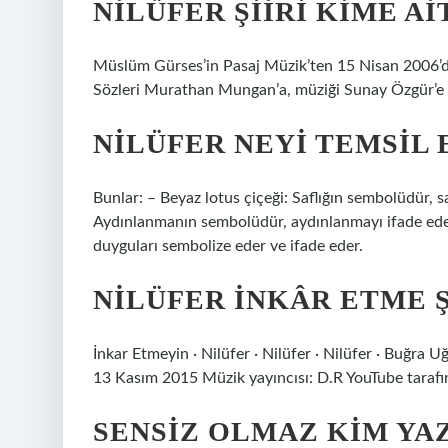
NILÜFER ŞIIRI KIME AI
Müslüm Gürses’in Pasaj Müzik’ten 15 Nisan 2006’da
Sözleri Murathan Mungan’a, müziği Sunay Özgür’e a
NILÜFER NEYI TEMSIL 
Bunlar: – Beyaz lotus çiçeği: Saflığın sembolüdür, sa
Aydınlanmanın sembolüdür, aydınlanmayı ifade eder.
duyguları sembolize eder ve ifade eder.
NILÜFER INKÂR ETME Ş
İnkar Etmeyin · Nilüfer · Nilüfer · Nilüfer · Buğra
13 Kasım 2015 Müzik yayıncısı: D.R YouTube tarafı
SENSIZ OLMAZ KIM YA