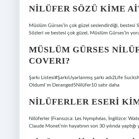
NILÜFER SÖZÜ KIME AI
Müslüm Gürses’in çok güzel seslendirdiği, bestesi S
Sözleri ve bestesi çok güzel, Müslüm Gürses’in 
MÜSLÜM GÜRSES NILÜF
COVERI?
Şarkı Listesi#ŞarkıUyarlanmış şarkı adı2Life Suc
OldumI`m Deranged5Nilüfer10 satır daha
NILÜFERLER ESERI KIM
Nilüferler (Fransızca: Les Nymphéas, İngilizce: Wate
Claude Monet’nin hayatının son 30 yılında yaptığı 