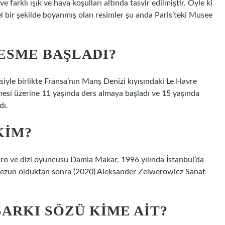
e farklı ışık ve hava koşulları altında tasvir edilmiştir. Öyle ki
el bir şekilde boyanmış olan resimler şu anda Paris’teki Musee
ESME BAŞLADI?
iyle birlikte Fransa’nın Manş Denizi kıyısındaki Le Havre
tmesi üzerine 11 yaşında ders almaya başladı ve 15 yaşında
dı.
KIM?
atro ve dizi oyuncusu Damla Makar, 1996 yılında İstanbul’da
mezun olduktan sonra (2020) Aleksander Zelwerowicz Sanat
ARKI SÖZÜ KIME AIT?