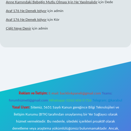
Anne Karnındaki Bebeğin Mutlu Olması Için Ne Yapılmalıdır
için
Dede
Araf 176 Ne Demek Istiyor
için
admin
Araf 176 Ne Demek Istiyor
için
Kör
Çiğit Neye Denir
için
admin
riş
famecasino giriş
ilbet giriş adresi
www.betexper.xyz/
Reklam ve İletişim:
E-mail:
backlinkpaneli@gmail.com
Teams:
forumhizmeti@gmail.com
Whatsapp: 0262 606 0 726
Telegram: @karabul
Yasal Uyarı:
Sitemiz, 5651 Sayılı Kanun gereğince Bilgi Teknolojileri ve
İletişim Kurumu (BTK) tarafından onaylanmış bir Yer Sağlayıcı olarak
hizmet vermektedir. Bu nedenle, sitedeki içerikleri proaktif olarak
denetleme veya araştırma yükümlülüğümüz bulunmamaktadır. Ancak,