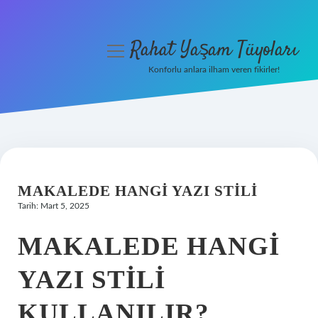
Rahat Yaşam Tüyoları
menüyü
aç
Konforlu anlara ilham veren fikirler!
Anasayfa
Gizlilik Politikası
Yasal Uyarı
MAKALEDE HANGI YAZI STILI
Hakkımızda
Tarih: Mart 5, 2025
MAKALEDE HANGI
YAZI STILI
KULLANILIR?