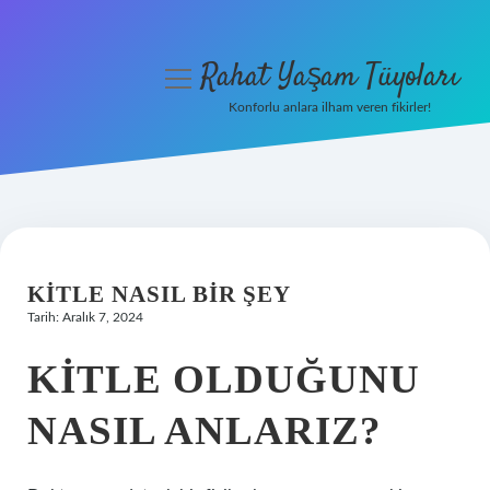
Rahat Yaşam Tüyoları
menüyü
aç
Konforlu anlara ilham veren fikirler!
Anasayfa
Gizlilik Politikası
Yasal Uyarı
KITLE NASIL BIR ŞEY
Hakkımızda
Tarih: Aralık 7, 2024
KITLE OLDUĞUNU
NASIL ANLARIZ?