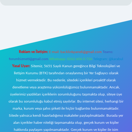
ilbet giriş adresi
www.betexper.xyz/
Reklam ve İletişim:
E-mail:
backlinkpaneli@gmail.com
Teams:
forumhizmeti@gmail.com
Whatsapp: 0262 606 0 726
Telegram: @karabul
Yasal Uyarı:
Sitemiz, 5651 Sayılı Kanun gereğince Bilgi Teknolojileri ve
İletişim Kurumu (BTK) tarafından onaylanmış bir Yer Sağlayıcı olarak
hizmet vermektedir. Bu nedenle, sitedeki içerikleri proaktif olarak
denetleme veya araştırma yükümlülüğümüz bulunmamaktadır. Ancak,
üyelerimiz yazdıkları içeriklerin sorumluluğunu taşımakta olup, siteye üye
olarak bu sorumluluğu kabul etmiş sayılırlar. Bu internet sitesi, herhangi bir
marka, kurum veya şahıs şirketi ile hiçbir bağlantısı bulunmamaktadır.
Sitede yalnızca kendi hazırladığımız makaleler paylaşılmaktadır. Burada yer
alan içerikler haber niteliği taşımamakta olup, gerçek kurum ve kişiler
hakkında paylaşım yapılmamaktadır. Gerçek kurum ve kişiler ile isim