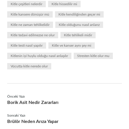
Kitle çeşitleri nelerdir
Kitle hissedilir mi
Kitle kansere dönüşür mü
Kitle kendiliğinden geçer mi
Kitle ne zaman tehlikelidir
Kitle olduğunu nasıl anlarız
Kitle tedavi edilmezse ne olur
Kitle tehlikeli midir
Kitle testi nasıl yapılır
Kitle ve kanser aynı şey mi
Kitlenin iyi huylu olduğu nasıl anlaşılır
Stresten kitle olur mu
Vücutta kitle nerede olur
Önceki Yazı
Borik Asit Nedir Zararları
Sonraki Yazı
Brülör Neden Arıza Yapar