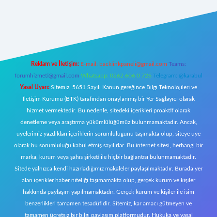
ş
ilbet giriş adresi
www.betexper.xyz/
Reklam ve İletişim:
E-mail:
backlinkpaneli@gmail.com
Teams:
forumhizmeti@gmail.com
Whatsapp: 0262 606 0 726
Telegram: @karabul
Yasal Uyarı:
Sitemiz, 5651 Sayılı Kanun gereğince Bilgi Teknolojileri ve
İletişim Kurumu (BTK) tarafından onaylanmış bir Yer Sağlayıcı olarak
hizmet vermektedir. Bu nedenle, sitedeki içerikleri proaktif olarak
denetleme veya araştırma yükümlülüğümüz bulunmamaktadır. Ancak,
üyelerimiz yazdıkları içeriklerin sorumluluğunu taşımakta olup, siteye üye
olarak bu sorumluluğu kabul etmiş sayılırlar. Bu internet sitesi, herhangi bir
marka, kurum veya şahıs şirketi ile hiçbir bağlantısı bulunmamaktadır.
Sitede yalnızca kendi hazırladığımız makaleler paylaşılmaktadır. Burada yer
alan içerikler haber niteliği taşımamakta olup, gerçek kurum ve kişiler
hakkında paylaşım yapılmamaktadır. Gerçek kurum ve kişiler ile isim
benzerlikleri tamamen tesadüfidir. Sitemiz, kar amacı gütmeyen ve
tamamen ücretsiz bir bilgi paylaşım platformudur. Hukuka ve yasal