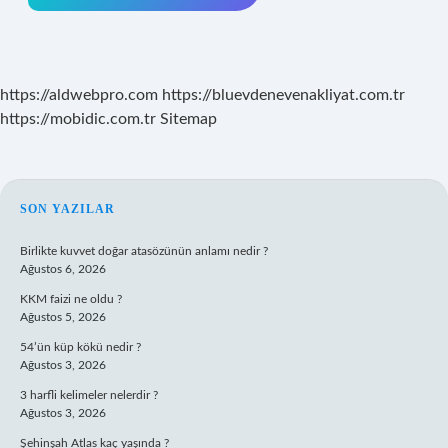
https://aldwebpro.com
https://bluevdenevenakliyat.com.tr
https://mobidic.com.tr
Sitemap
SIDEBAR
SON YAZILAR
Birlikte kuvvet doğar atasözünün anlamı nedir ?
Ağustos 6, 2026
KKM faizi ne oldu ?
Ağustos 5, 2026
54’ün küp kökü nedir ?
Ağustos 3, 2026
3 harfli kelimeler nelerdir ?
Ağustos 3, 2026
Şehinşah Atlas kaç yaşında ?