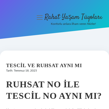
Rahat Yaşam Tüyoları
menüyü
aç
Konforlu anlara ilham veren fikirler!
Anasayfa
Gizlilik Politikası
Yasal Uyarı
TESCIL VE RUHSAT AYNI MI
Hakkımızda
Tarih: Temmuz 18, 2025
RUHSAT NO ILE
TESCIL NO AYNI MI?