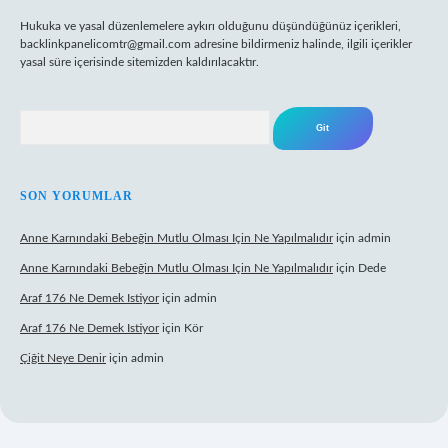
Hukuka ve yasal düzenlemelere aykırı olduğunu düşündüğünüz içerikleri,
backlinkpanelicomtr@gmail.com
adresine bildirmeniz halinde, ilgili içerikler
yasal süre içerisinde sitemizden kaldırılacaktır.
Arama
SON YORUMLAR
Anne Karnındaki Bebeğin Mutlu Olması Için Ne Yapılmalıdır
için
admin
Anne Karnındaki Bebeğin Mutlu Olması Için Ne Yapılmalıdır
için
Dede
Araf 176 Ne Demek Istiyor
için
admin
Araf 176 Ne Demek Istiyor
için
Kör
Çiğit Neye Denir
için
admin