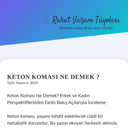
Rahat Yaşam Tüyoları
menüyü
aç
Konforlu anlara ilham veren fikirler!
Anasayfa
Gizlilik Politikası
Yasal Uyarı
KETON KOMASI NE DEMEK ?
Hakkımızda
Tarih: Kasım 6, 2025
Keton Koması Ne Demek? Erkek ve Kadın
Perspektiflerinden Farklı Bakış Açılarıyla İnceleme
Keton koması, yaşamı tehdit edebilecek ciddi bir
metabolik durumdur. Bu yazıyı okuyan herkesin aklında,