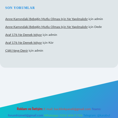
SON YORUMLAR
Anne Karnındaki Bebeğin Mutlu Olması Için Ne Yapılmalıdır
için
admin
Anne Karnındaki Bebeğin Mutlu Olması Için Ne Yapılmalıdır
için
Dede
Araf 176 Ne Demek Istiyor
için
admin
Araf 176 Ne Demek Istiyor
için
Kör
Çiğit Neye Denir
için
admin
iriş
ilbet giriş adresi
www.betexper.xyz/
Reklam ve İletişim:
E-mail:
backlinkpaneli@gmail.com
Teams:
forumhizmeti@gmail.com
Whatsapp: 0262 606 0 726
Telegram: @karabul