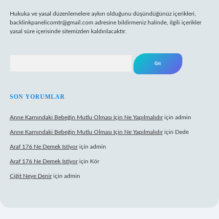
Hukuka ve yasal düzenlemelere aykırı olduğunu düşündüğünüz içerikleri,
backlinkpanelicomtr@gmail.com
adresine bildirmeniz halinde, ilgili içerikler
yasal süre içerisinde sitemizden kaldırılacaktır.
Arama
SON YORUMLAR
Anne Karnındaki Bebeğin Mutlu Olması Için Ne Yapılmalıdır
için
admin
Anne Karnındaki Bebeğin Mutlu Olması Için Ne Yapılmalıdır
için
Dede
Araf 176 Ne Demek Istiyor
için
admin
Araf 176 Ne Demek Istiyor
için
Kör
Çiğit Neye Denir
için
admin