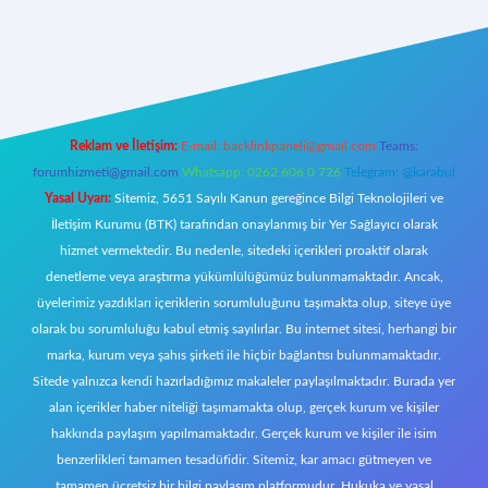
ilbet yeni giriş
famecasino giriş
ilbet giriş adresi
www.betexper.xyz
Reklam ve İletişim:
E-mail:
backlinkpaneli@gmail.com
Teams:
forumhizmeti@gmail.com
Whatsapp: 0262 606 0 726
Telegram: @karabul
Yasal Uyarı:
Sitemiz, 5651 Sayılı Kanun gereğince Bilgi Teknolojileri ve
İletişim Kurumu (BTK) tarafından onaylanmış bir Yer Sağlayıcı olarak
hizmet vermektedir. Bu nedenle, sitedeki içerikleri proaktif olarak
denetleme veya araştırma yükümlülüğümüz bulunmamaktadır. Ancak,
üyelerimiz yazdıkları içeriklerin sorumluluğunu taşımakta olup, siteye üye
olarak bu sorumluluğu kabul etmiş sayılırlar. Bu internet sitesi, herhangi bir
marka, kurum veya şahıs şirketi ile hiçbir bağlantısı bulunmamaktadır.
Sitede yalnızca kendi hazırladığımız makaleler paylaşılmaktadır. Burada yer
alan içerikler haber niteliği taşımamakta olup, gerçek kurum ve kişiler
hakkında paylaşım yapılmamaktadır. Gerçek kurum ve kişiler ile isim
benzerlikleri tamamen tesadüfidir. Sitemiz, kar amacı gütmeyen ve
tamamen ücretsiz bir bilgi paylaşım platformudur. Hukuka ve yasal