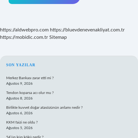
https://aldwebpro.com
https://bluevdenevenakliyat.com.tr
https://mobidic.com.tr
Sitemap
SIDEBAR
SON YAZILAR
Merkez Bankası zarar etti mi ?
Ağustos 9, 2026
Tendon koparsa acı olur mu ?
Ağustos 8, 2026
Birlikte kuvvet doğar atasözünün anlamı nedir ?
Ağustos 6, 2026
KKM faizi ne oldu ?
Ağustos 5, 2026
54’ün küp kökü nedir ?