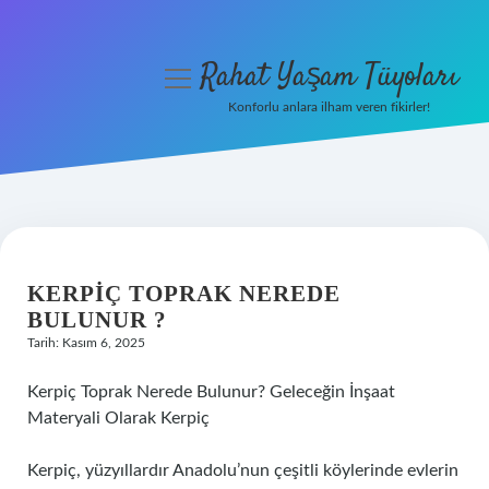
Rahat Yaşam Tüyoları
menüyü
aç
Konforlu anlara ilham veren fikirler!
Anasayfa
Gizlilik Politikası
Yasal Uyarı
KERPIÇ TOPRAK NEREDE
Hakkımızda
BULUNUR ?
Tarih: Kasım 6, 2025
Kerpiç Toprak Nerede Bulunur? Geleceğin İnşaat
Materyali Olarak Kerpiç
Kerpiç, yüzyıllardır Anadolu’nun çeşitli köylerinde evlerin