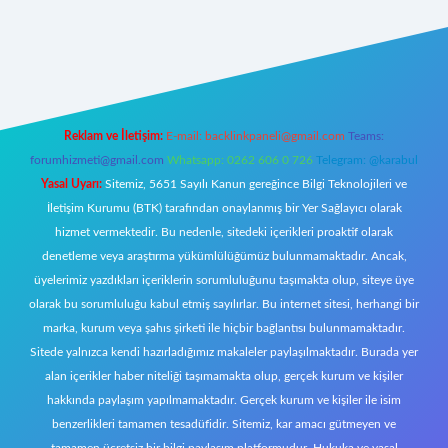
i giriş
famecasino giriş
ilbet giriş adresi
www.betexper.xyz/
Reklam ve İletişim:
E-mail:
backlinkpaneli@gmail.com
Teams:
forumhizmeti@gmail.com
Whatsapp: 0262 606 0 726
Telegram: @karabul
Yasal Uyarı:
Sitemiz, 5651 Sayılı Kanun gereğince Bilgi Teknolojileri ve
İletişim Kurumu (BTK) tarafından onaylanmış bir Yer Sağlayıcı olarak
hizmet vermektedir. Bu nedenle, sitedeki içerikleri proaktif olarak
denetleme veya araştırma yükümlülüğümüz bulunmamaktadır. Ancak,
üyelerimiz yazdıkları içeriklerin sorumluluğunu taşımakta olup, siteye üye
olarak bu sorumluluğu kabul etmiş sayılırlar. Bu internet sitesi, herhangi bir
marka, kurum veya şahıs şirketi ile hiçbir bağlantısı bulunmamaktadır.
Sitede yalnızca kendi hazırladığımız makaleler paylaşılmaktadır. Burada yer
alan içerikler haber niteliği taşımamakta olup, gerçek kurum ve kişiler
hakkında paylaşım yapılmamaktadır. Gerçek kurum ve kişiler ile isim
benzerlikleri tamamen tesadüfidir. Sitemiz, kar amacı gütmeyen ve