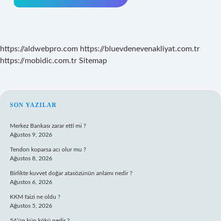
https://aldwebpro.com
https://bluevdenevenakliyat.com.tr
https://mobidic.com.tr
Sitemap
SIDEBAR
SON YAZILAR
Merkez Bankası zarar etti mi ?
Ağustos 9, 2026
Tendon koparsa acı olur mu ?
Ağustos 8, 2026
Birlikte kuvvet doğar atasözünün anlamı nedir ?
Ağustos 6, 2026
KKM faizi ne oldu ?
Ağustos 5, 2026
54’ün küp kökü nedir ?