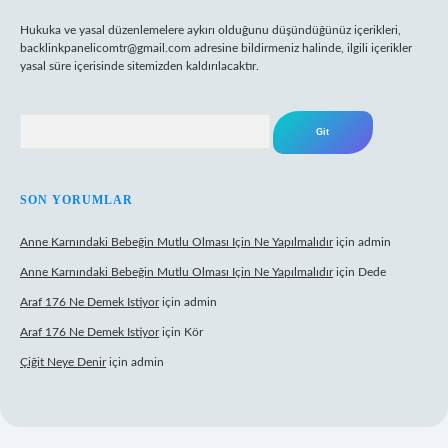
Hukuka ve yasal düzenlemelere aykırı olduğunu düşündüğünüz içerikleri,
backlinkpanelicomtr@gmail.com
adresine bildirmeniz halinde, ilgili içerikler
yasal süre içerisinde sitemizden kaldırılacaktır.
Arama
SON YORUMLAR
Anne Karnındaki Bebeğin Mutlu Olması Için Ne Yapılmalıdır
için
admin
Anne Karnındaki Bebeğin Mutlu Olması Için Ne Yapılmalıdır
için
Dede
Araf 176 Ne Demek Istiyor
için
admin
Araf 176 Ne Demek Istiyor
için
Kör
Çiğit Neye Denir
için
admin