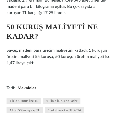
yaklaşık 2,9 gramdır. Bu hesaba göre 345 adet 5 sentlik
madeni para bir kilograma eşittir. Bu çok sayıda 5
kuruşun TL karşılığı 17,25 liradır.
50 KURUŞ MALIYETI NE
KADAR?
Savaş, madeni para üretim maliyetini katladı. 1 kuruşun
üretim maliyeti 55 kuruşa, 50 kuruşun üretim maliyeti ise
1,47 liraya çıktı.
Tarih:
Makaleler
1 kilo 1 kuruş kaç TL
1 kilo 5 kuruş ne kadar
1 kilo 50 kuruş kaç TL
1 kilo bakır kaç TL 2024