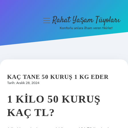
Rahat Yaşam Tüyoları
menüyü
aç
Konforlu anlara ilham veren fikirler!
Anasayfa
Gizlilik Politikası
Yasal Uyarı
KAÇ TANE 50 KURUŞ 1 KG EDER
Hakkımızda
Tarih: Aralık 28, 2024
1 KILO 50 KURUŞ
KAÇ TL?