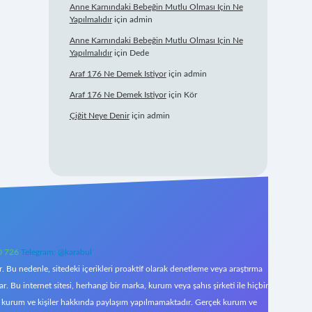
Anne Karnındaki Bebeğin Mutlu Olması Için Ne
Yapılmalıdır
için
admin
Anne Karnındaki Bebeğin Mutlu Olması Için Ne
Yapılmalıdır
için
Dede
Araf 176 Ne Demek Istiyor
için
admin
Araf 176 Ne Demek Istiyor
için
Kör
Çiğit Neye Denir
için
admin
0 726
Telegram: @karabul
 Bu nedenle, sitedeki içerikleri proaktif olarak denetleme veya araştırma
Bu internet sitesi, herhangi bir marka, kurum veya şahıs şirketi ile hiçbir
çek kurum ve kişiler hakkında paylaşım yapılmamaktadır. Gerçek kurum ve