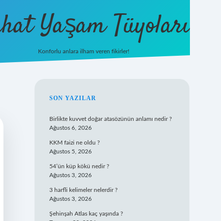
hat Yaşam Tüyoları
Konforlu anlara ilham veren fikirler!
ilbet yeni giriş
famecasino giriş
ilbet giriş adresi
www.be
SIDEBAR
SON YAZILAR
Birlikte kuvvet doğar atasözünün anlamı nedir ?
Ağustos 6, 2026
KKM faizi ne oldu ?
Ağustos 5, 2026
54’ün küp kökü nedir ?
Ağustos 3, 2026
3 harfli kelimeler nelerdir ?
Ağustos 3, 2026
Şehinşah Atlas kaç yaşında ?