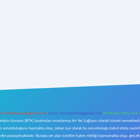
l:
backlinkpaneli@gmail.com
Teams:
forumhizmeti@gmail.com
Whatsapp: 0262 606 
letişim Kurumu (BTK) tarafından onaylanmış bir Yer Sağlayıcı olarak hizmet vermektedir.
orumluluğunu taşımakta olup, siteye üye olarak bu sorumluluğu kabul etmiş sayılırlar. 
eler paylaşılmaktadır. Burada yer alan içerikler haber niteliği taşımamakta olup, ger