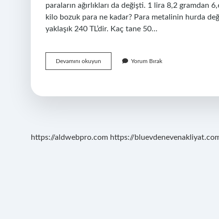
paraların ağırlıkları da değişti. 1 lira 8,2 gramdan
kilo bozuk para ne kadar? Para metalinin hurda değer
yaklaşık 240 TL’dir. Kaç tane 50…
Kaç
Devamını okuyun
Yorum Bırak
Tane
50
Kuruş
1
Kg
Eder
https://aldwebpro.com
https://bluevdenevenakliyat.com