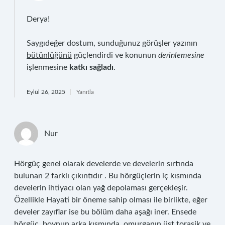
Derya!
Saygıdeğer dostum, sunduğunuz görüşler yazının
bütünlüğünü
güçlendirdi ve konunun
derinlemesine
işlenmesine
katkı sağladı
.
Eylül 26, 2025
Yanıtla
Nur
Hörgüç genel olarak develerde ve develerin sırtında
bulunan 2 farklı çıkıntıdır . Bu hörgüçlerin iç kısmında
develerin ihtiyacı olan yağ depolaması gerçekleşir.
Özellikle Hayati bir öneme sahip olması ile birlikte, eğer
develer zayıflar ise bu bölüm daha aşağı iner. Ensede
hörgüç, boynun arka kısmında, omurganın üst torasik ve