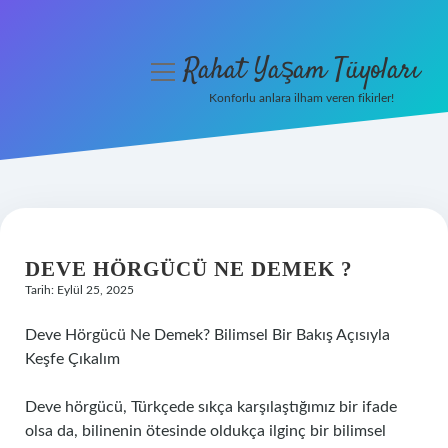
Rahat Yaşam Tüyoları
menüyü
aç
Konforlu anlara ilham veren fikirler!
Anasayfa
Gizlilik Politikası
Yasal Uyarı
DEVE HÖRGÜCÜ NE DEMEK ?
Hakkımızda
Tarih: Eylül 25, 2025
Deve Hörgücü Ne Demek? Bilimsel Bir Bakış Açısıyla
Keşfe Çıkalım
Deve hörgücü, Türkçede sıkça karşılaştığımız bir ifade
olsa da, bilinenin ötesinde oldukça ilginç bir bilimsel