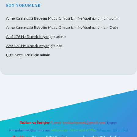
SON YORUMLAR
Anne Karnındaki Bebeğin Mutlu Olması Için Ne Yapılmalıdır
için
admin
Anne Karnındaki Bebeğin Mutlu Olması Için Ne Yapılmalıdır
için
Dede
Araf 176 Ne Demek Istiyor
için
admin
Araf 176 Ne Demek Istiyor
için
Kör
Çiğit Neye Denir
için
admin
bet giriş adresi
www.betexper.xyz/
Reklam ve İletişim:
E-mail:
backlinkpaneli@gmail.com
Teams:
forumhizmeti@gmail.com
Whatsapp: 0262 606 0 726
Telegram: @karabul