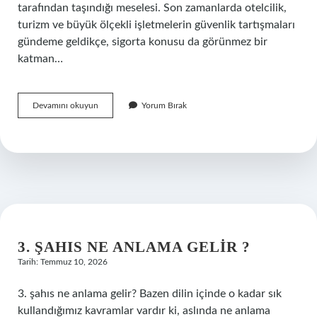
tarafından taşındığı meselesi. Son zamanlarda otelcilik,
turizm ve büyük ölçekli işletmelerin güvenlik tartışmaları
gündeme geldikçe, sigorta konusu da görünmez bir
katman…
Grand
Devamını okuyun
Yorum Bırak
Kartal
hangi
sigorta
?
3. ŞAHIS NE ANLAMA GELIR ?
Tarih: Temmuz 10, 2026
3. şahıs ne anlama gelir? Bazen dilin içinde o kadar sık
kullandığımız kavramlar vardır ki, aslında ne anlama