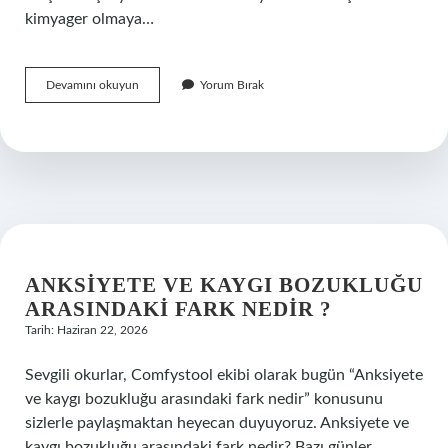
kimyager olmaya…
Katalizör
Devamını okuyun
Yorum Bırak
örnekleri
nelerdir
?
ANKSIYETE VE KAYGI BOZUKLUĞU
ARASINDAKI FARK NEDIR ?
Tarih: Haziran 22, 2026
Sevgili okurlar, Comfystool ekibi olarak bugün “Anksiyete
ve kaygı bozukluğu arasındaki fark nedir” konusunu
sizlerle paylaşmaktan heyecan duyuyoruz. Anksiyete ve
kaygı bozukluğu arasındaki fark nedir? Bazı günler