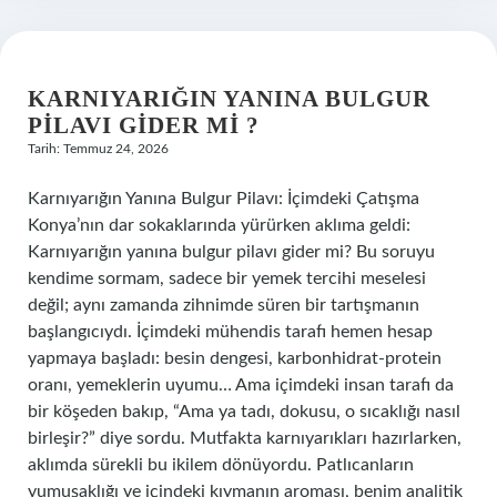
KARNIYARIĞIN YANINA BULGUR
PILAVI GIDER MI ?
Tarih: Temmuz 24, 2026
Karnıyarığın Yanına Bulgur Pilavı: İçimdeki Çatışma
Konya’nın dar sokaklarında yürürken aklıma geldi:
Karnıyarığın yanına bulgur pilavı gider mi? Bu soruyu
kendime sormam, sadece bir yemek tercihi meselesi
değil; aynı zamanda zihnimde süren bir tartışmanın
başlangıcıydı. İçimdeki mühendis tarafı hemen hesap
yapmaya başladı: besin dengesi, karbonhidrat-protein
oranı, yemeklerin uyumu… Ama içimdeki insan tarafı da
bir köşeden bakıp, “Ama ya tadı, dokusu, o sıcaklığı nasıl
birleşir?” diye sordu. Mutfakta karnıyarıkları hazırlarken,
aklımda sürekli bu ikilem dönüyordu. Patlıcanların
yumuşaklığı ve içindeki kıymanın aroması, benim analitik