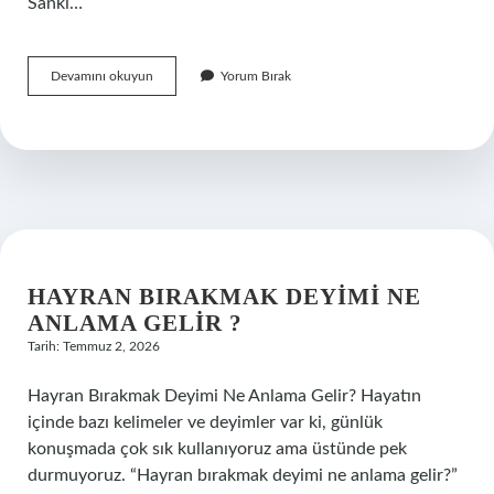
Sanki…
Keynes’in
Devamını okuyun
Yorum Bırak
para
teorisi
nedir
?
HAYRAN BIRAKMAK DEYIMI NE
ANLAMA GELIR ?
Tarih: Temmuz 2, 2026
Hayran Bırakmak Deyimi Ne Anlama Gelir? Hayatın
içinde bazı kelimeler ve deyimler var ki, günlük
konuşmada çok sık kullanıyoruz ama üstünde pek
durmuyoruz. “Hayran bırakmak deyimi ne anlama gelir?”