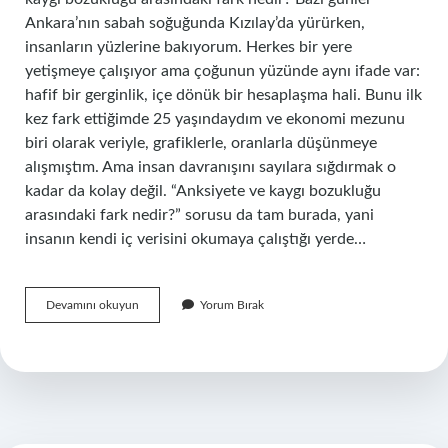
Ankara’nın sabah soğuğunda Kızılay’da yürürken,
insanların yüzlerine bakıyorum. Herkes bir yere
yetişmeye çalışıyor ama çoğunun yüzünde aynı ifade var:
hafif bir gerginlik, içe dönük bir hesaplaşma hali. Bunu ilk
kez fark ettiğimde 25 yaşındaydım ve ekonomi mezunu
biri olarak veriyle, grafiklerle, oranlarla düşünmeye
alışmıştım. Ama insan davranışını sayılara sığdırmak o
kadar da kolay değil. “Anksiyete ve kaygı bozukluğu
arasındaki fark nedir?” sorusu da tam burada, yani
insanın kendi iç verisini okumaya çalıştığı yerde…
Anksiyete
Devamını okuyun
Yorum Bırak
ve
kaygı
bozukluğu
arasındaki
fark
nedir
?