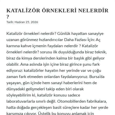
KATALIZÖR ÖRNEKLERI NELERDIR
?
Tarih: Haziran 25, 2026
Katalizör örnekleri nelerdir? Günlük hayattan sanayiye
uzanan görünmez hızlandırıcılar Daha Fazlası İçin: Aç
karnına kahve içmenin faydaları nelerdir ? Katalizör
örnekleri nelerdir? sorusu ilk duyulduğunda biraz teknik,
biraz da kimya derslerinden kalma bir başlık gibi geliyor
olabilir. Ama aslında işin içine biraz girince şunu fark
ediyoruz: katalizörler hayatın her yerinde var ve çoğu
zaman fark etmeden onlardan faydalanıyoruz. Bursa’da
yaşayan, gün içinde hem sanayi haberlerini hem de
dünyadaki gelişmeleri takip eden biri olarak
söyleyebilirim ki, katalizör konusu sadece
laboratuvarlarla sınırlı değil. Otomobillerden fabrikalara,
hatta doğada gerçekleşen basit süreçlere kadar her yerde
karşımıza çıkıyor. Üstelik bu konuyu anlamak için