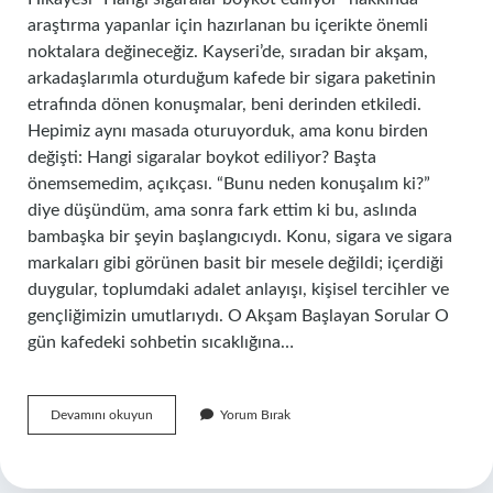
araştırma yapanlar için hazırlanan bu içerikte önemli
noktalara değineceğiz. Kayseri’de, sıradan bir akşam,
arkadaşlarımla oturduğum kafede bir sigara paketinin
etrafında dönen konuşmalar, beni derinden etkiledi.
Hepimiz aynı masada oturuyorduk, ama konu birden
değişti: Hangi sigaralar boykot ediliyor? Başta
önemsemedim, açıkçası. “Bunu neden konuşalım ki?”
diye düşündüm, ama sonra fark ettim ki bu, aslında
bambaşka bir şeyin başlangıcıydı. Konu, sigara ve sigara
markaları gibi görünen basit bir mesele değildi; içerdiği
duygular, toplumdaki adalet anlayışı, kişisel tercihler ve
gençliğimizin umutlarıydı. O Akşam Başlayan Sorular O
gün kafedeki sohbetin sıcaklığına…
Hangi
Devamını okuyun
Yorum Bırak
sigaralar
boykot
ediliyor