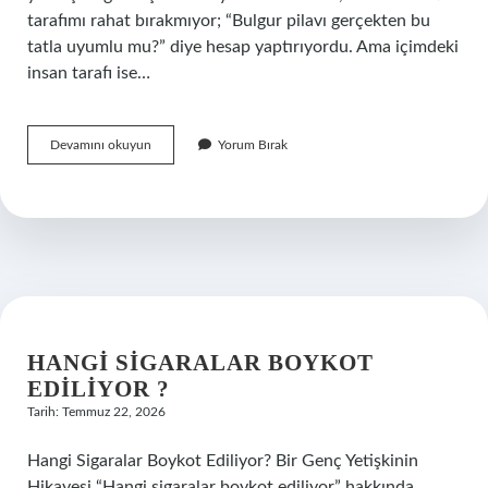
tarafımı rahat bırakmıyor; “Bulgur pilavı gerçekten bu
tatla uyumlu mu?” diye hesap yaptırıyordu. Ama içimdeki
insan tarafı ise…
Karnıyarığın
Devamını okuyun
Yorum Bırak
yanına
bulgur
pilavı
gider
mi
?
HANGI SIGARALAR BOYKOT
EDILIYOR ?
Tarih: Temmuz 22, 2026
Hangi Sigaralar Boykot Ediliyor? Bir Genç Yetişkinin
Hikayesi “Hangi sigaralar boykot ediliyor” hakkında