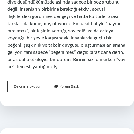
diye düşündüğümüzde aslında sadece bir söz grubunu
değil, insanların birbirine bıraktığı etkiyi, sosyal
ilişkilerdeki görünmez dengeyi ve hatta kültürler arası
farkları da konuşmuş oluyoruz. En basit haliyle “hayran
bırakmak”, bir kişinin yaptığı, söylediği ya da ortaya
koyduğu bir şeyle karşısındaki insanlarda güçlü bir
beğeni, şaşkınlık ve takdir duygusu oluşturması anlamına
geliyor. Yani sadece “beğenilmek” değil; biraz daha derin,
biraz daha etkileyici bir durum. Birinin sizi dinlerken “vay
be” demesi, yaptığınız iş…
Hayran
Devamını okuyun
Yorum Bırak
bırakmak
deyimi
ne
anlama
gelir
?