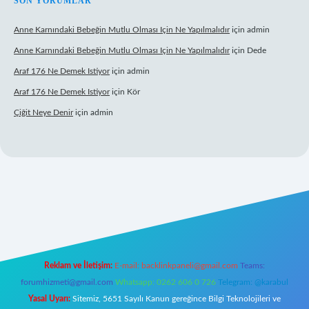
SON YORUMLAR
Anne Karnındaki Bebeğin Mutlu Olması Için Ne Yapılmalıdır
için
admin
Anne Karnındaki Bebeğin Mutlu Olması Için Ne Yapılmalıdır
için
Dede
Araf 176 Ne Demek Istiyor
için
admin
Araf 176 Ne Demek Istiyor
için
Kör
Çiğit Neye Denir
için
admin
ilbet giriş adresi
www.betexper.xyz/
Reklam ve İletişim:
E-mail:
backlinkpaneli@gmail.com
Teams:
forumhizmeti@gmail.com
Whatsapp: 0262 606 0 726
Telegram: @karabul
Yasal Uyarı:
Sitemiz, 5651 Sayılı Kanun gereğince Bilgi Teknolojileri ve