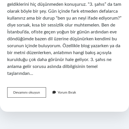
geldiklerini hiç düşünmeden konuşuruz. “3. şahıs” da tam
olarak böyle bir şey. Gün içinde fark etmeden defalarca
kullanırız ama bir durup “ben şu an neyi ifade ediyorum?”
diye sorsak, kısa bir sessizlik olur muhtemelen. Ben de
İstanbul’da, ofiste geçen yoğun bir günün ardından eve
döndüğümde bazen dil üzerine düşünürken kendimi bu
sorunun içinde buluyorum. Özellikle blog yazarken ya da
bir metni düzenlerken, anlatımın hangi bakış açısıyla
kurulduğu çok daha görünür hale geliyor. 3. şahıs ne
anlama gelir sorusu aslında dilbilgisinin temel
taşlarından…
3.
Devamını okuyun
Yorum Bırak
şahıs
ne
anlama
gelir
?