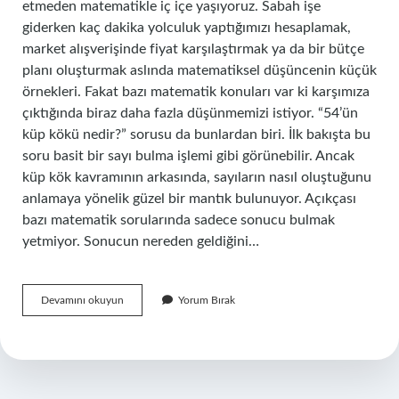
etmeden matematikle iç içe yaşıyoruz. Sabah işe
giderken kaç dakika yolculuk yaptığımızı hesaplamak,
market alışverişinde fiyat karşılaştırmak ya da bir bütçe
planı oluşturmak aslında matematiksel düşüncenin küçük
örnekleri. Fakat bazı matematik konuları var ki karşımıza
çıktığında biraz daha fazla düşünmemizi istiyor. “54’ün
küp kökü nedir?” sorusu da bunlardan biri. İlk bakışta bu
soru basit bir sayı bulma işlemi gibi görünebilir. Ancak
küp kök kavramının arkasında, sayıların nasıl oluştuğunu
anlamaya yönelik güzel bir mantık bulunuyor. Açıkçası
bazı matematik sorularında sadece sonucu bulmak
yetmiyor. Sonucun nereden geldiğini…
54’ün
Devamını okuyun
Yorum Bırak
küp
kökü
nedir
?