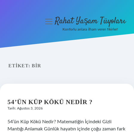
Rahat Yaşam Tüyoları
menüyü
aç
Konforlu anlara ilham veren fikirler!
Anasayfa
Gizlilik Politikası
ETIKET:
BIR
Yasal Uyarı
Hakkımızda
54’ÜN KÜP KÖKÜ NEDIR ?
Tarih: Ağustos 3, 2026
54’ün Küp Kökü Nedir? Matematiğin İçindeki Gizli
Mantığı Anlamak Günlük hayatın içinde çoğu zaman fark