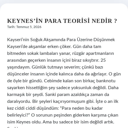
KEYNES’IN PARA TEORISI NEDIR ?
Tarih: Temmuz 5, 2026
Kayseri’nin Soğuk Akşamında Para Üzerine Düşünmek
Kayseri’de akşamlar erken çöker. Gün daha tam
bitmeden sokak lambaları yanar, rüzgâr apartmanların
arasından geçerken insanın içini biraz sıkıştırır. 25
yaşındayım. Günlük tutmayı severim; çünkü bazı
düşünceler insanın içinde kalınca daha da ağırlaşır. O gün
de öyle bir gündü. Cebimde kalan son birkaç banknotu
sayarken hissettiğim şey sadece yoksunluk değildi. Daha
karmaşık bir şeydi. Sanki param azaldıkça zaman da
daralıyordu. Bir şeyleri kaçırıyormuşum gibi. İşte o an ilk
kez ciddi ciddi düşündüm: “Para neden bu kadar
belirleyici?” O sorunun peşinden giderken karşıma çıkan
isim Keynes oldu. Ama bu sadece bir isim değildi artık.