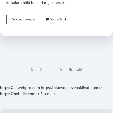
konulara hâlâ bu kadar çekinerek…
Özel
Devamını okuyun
Yorum Bırak
bölgem
neden
kararıyor
?
YAZI
1
2
…
6
Sonraki
SAYFALAMASI
https://aldwebpro.com
https://bluevdenevenakliyat.com.tr
https://mobidic.com.tr
Sitemap