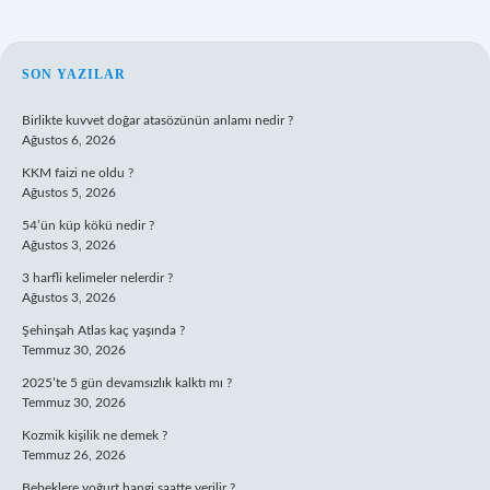
SIDEBAR
SON YAZILAR
Birlikte kuvvet doğar atasözünün anlamı nedir ?
Ağustos 6, 2026
KKM faizi ne oldu ?
Ağustos 5, 2026
54’ün küp kökü nedir ?
Ağustos 3, 2026
3 harfli kelimeler nelerdir ?
Ağustos 3, 2026
Şehinşah Atlas kaç yaşında ?
Temmuz 30, 2026
2025’te 5 gün devamsızlık kalktı mı ?
Temmuz 30, 2026
Kozmik kişilik ne demek ?
Temmuz 26, 2026
Bebeklere yoğurt hangi saatte verilir ?