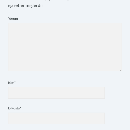
işaretlenmişlerdir
Yorum
İsim*
E-Posta*