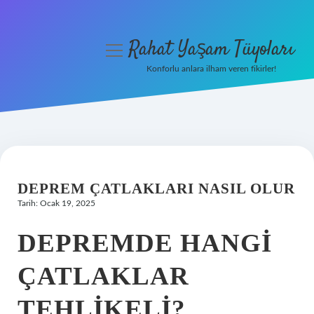
Rahat Yaşam Tüyoları
menüyü
aç
Konforlu anlara ilham veren fikirler!
Anasayfa
Gizlilik Politikası
Yasal Uyarı
DEPREM ÇATLAKLARI NASIL OLUR
Hakkımızda
Tarih: Ocak 19, 2025
DEPREMDE HANGI
ÇATLAKLAR
TEHLIKELI?