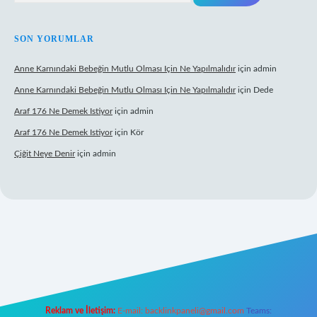
SON YORUMLAR
Anne Karnındaki Bebeğin Mutlu Olması Için Ne Yapılmalıdır
için
admin
Anne Karnındaki Bebeğin Mutlu Olması Için Ne Yapılmalıdır
için
Dede
Araf 176 Ne Demek Istiyor
için
admin
Araf 176 Ne Demek Istiyor
için
Kör
Çiğit Neye Denir
için
admin
iş
ilbet giriş adresi
www.betexper.xyz/
Reklam ve İletişim:
E-mail:
backlinkpaneli@gmail.com
Teams: