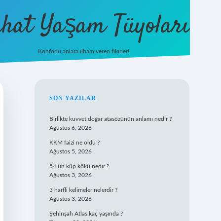
hat Yaşam Tüyoları
Konforlu anlara ilham veren fikirler!
ilbet yeni giriş
famecasino giriş
ilbet 
SIDEBAR
SON YAZILAR
Birlikte kuvvet doğar atasözünün anlamı nedir ?
Ağustos 6, 2026
KKM faizi ne oldu ?
Ağustos 5, 2026
54’ün küp kökü nedir ?
Ağustos 3, 2026
3 harfli kelimeler nelerdir ?
Ağustos 3, 2026
Şehinşah Atlas kaç yaşında ?