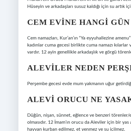
Hüseyin ve arkadaşları susuz kaldığı için su artık i
CEM EVINE HANGI GÜN 
Cem namazları, Kur’an’ın “Ya eyyuhallezine amenu” (
kadınlar cuma gecesi birlikte cuma namazı kılarla
vardır. 12 ayin genellikle arkadaşlık ve görgü törenle
ALEVILER NEDEN PER
Perşembe gecesi evde mum yakmanın uğur getirdiğin
ALEVI ORUCU NE YASA
Düğün, nişan, sünnet, eğlence ve benzeri törenler/
olmasıdır. 12 İmam’ın orucu da Aleviler için bir yas 
hayvan kurban edilmez, et yenmez ve su içilmez.