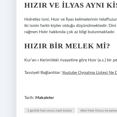
HIZIR VE İLYAS AYNI KI
Hıdrellez ismi, Hızır ve İlyas kelimelerinin telaffu
iki ismin farklı kişiler olduğu düşünülmektedir. Din
rağmen Hıdır hakkında çok az bilgi bulunmaktadır.
HIZIR BIR MELEK MI?
Kur’an-ı Kerim’deki rivayetine göre Hızır (a.s.) bir 
Tavsiyeli Bağlantılar:
Youtube Oynatma Listesi Ne
Tarih:
Makaleler
3 günlük hızır orucu nasıl tutulur
Alevi Hızır Orucu ne zam