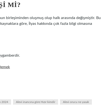
ŞI MI?
zunun birleşiminden oluşmuş olup halk arasında değişmiştir. Bu
i kaynaklara göre, İlyas hakkında çok fazla bilgi olmasına
peygamberdir.
 Demek
an 2024
Alevi inancına göre Hızır kimdir
Alevi orucu ne yasak