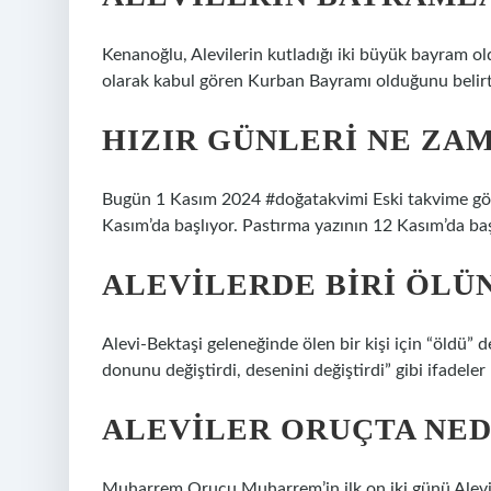
Kenanoğlu, Alevilerin kutladığı iki büyük bayram old
olarak kabul gören Kurban Bayramı olduğunu belirti
HIZIR GÜNLERI NE ZAM
Bugün 1 Kasım 2024 #doğatakvimi Eski takvime göre
Kasım’da başlıyor. Pastırma yazının 12 Kasım’da başl
ALEVILERDE BIRI ÖLÜ
Alevi-Bektaşi geleneğinde ölen bir kişi için “öldü” 
donunu değiştirdi, desenini değiştirdi” gibi ifadeler k
ALEVILER ORUÇTA NED
Muharrem Orucu Muharrem’in ilk on iki günü Alevil