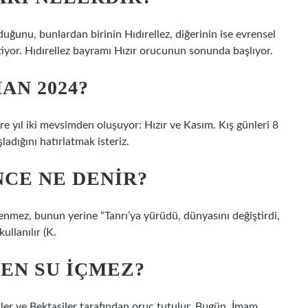
uğunu, bunlardan birinin Hıdırellez, diğerinin ise evrensel
yor. Hıdırellez bayramı Hızır orucunun sonunda başlıyor.
AN 2024?
 yıl iki mevsimden oluşuyor: Hızır ve Kasım. Kış günleri 8
adığını hatırlatmak isteriz.
NCE NE DENIR?
denmez, bunun yerine “Tanrı’ya yürüdü, dünyasını değiştirdi,
ullanılır (K.
EN SU IÇMEZ?
er ve Bektaşiler tarafından oruç tutulur. Bugün, İmam