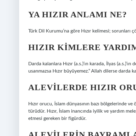
YA HIZIR ANLAMI NE?
Türk Dil Kurumu’na göre Hızır kelimesi; sorunları ç
HIZIR KIMLERE YARDI
Darda kalanlara Hızır (a.s.)’ın karada, İlyas (a.s.)’ın 
usanmazsa Hızır büyüyemez.” Allah dilerse darda kal
ALEVILERDE HIZIR OR
Hızır orucu, İslam dünyasının bazı bölgelerinde ve ö
türüdür. Hızır, İslam inancında iyilik ve yardım me
etmesi gereken bir figürdür.
ALEVILERIN BAYRAMLA