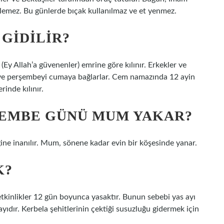
çilemez. Bu günlerde bıçak kullanılmaz ve et yenmez.
GIDILIR?
Ey Allah’a güvenenler) emrine göre kılınır. Erkekler ve
r ve perşembeyi cumaya bağlarlar. Cem namazında 12 ayin
rinde kılınır.
ŞEMBE GÜNÜ MUM YAKAR?
e inanılır. Mum, sönene kadar evin bir köşesinde yanar.
K?
etkinlikler 12 gün boyunca yasaktır. Bunun sebebi yas ayı
ayıdır. Kerbela şehitlerinin çektiği susuzluğu gidermek için