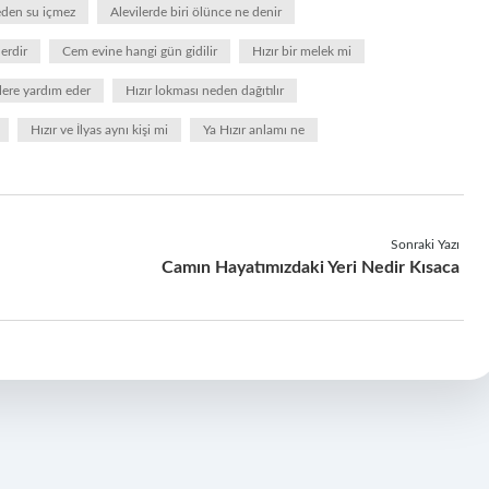
eden su içmez
Alevilerde biri ölünce ne denir
erdir
Cem evine hangi gün gidilir
Hızır bir melek mi
lere yardım eder
Hızır lokması neden dağıtılır
Hızır ve İlyas aynı kişi mi
Ya Hızır anlamı ne
Sonraki Yazı
Camın Hayatımızdaki Yeri Nedir Kısaca