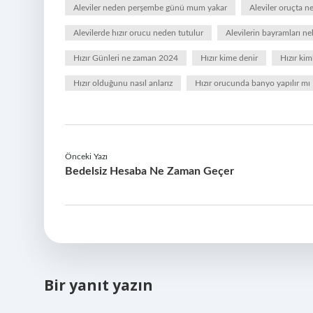
Aleviler neden perşembe günü mum yakar
Aleviler oruçta n
Alevilerde hızır orucu neden tutulur
Alevilerin bayramları nel
Hızır Günleri ne zaman 2024
Hızır kime denir
Hızır kim
Hızır olduğunu nasıl anlarız
Hızır orucunda banyo yapılır mı
Önceki Yazı
Bedelsiz Hesaba Ne Zaman Geçer
Bir yanıt yazın