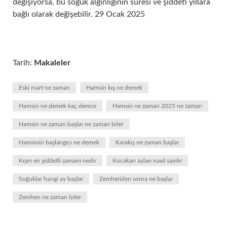
değişiyorsa, bu soğuk algınlığının süresi ve şiddeti yıllara
bağlı olarak değişebilir. 29 Ocak 2025
Tarih:
Makaleler
Eski mart ne zaman
Hamsin kış ne demek
Hamsin ne demek kaç derece
Hamsin ne zaman 2025 ne zaman
Hamsin ne zaman başlar ne zaman biter
Hamsinin başlangıcı ne demek
Karakış ne zaman başlar
Kışın en şiddetli zamanı nedir
Kocakarı ayları nasıl sayılır
Soğuklar hangi ay başlar
Zemheriden sonra ne başlar
Zemherı ne zaman bıter