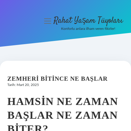
Rahat Yaşam Tüyoları
menüyü
aç
Konforlu anlara ilham veren fikirler!
Anasayfa
Gizlilik Politikası
Yasal Uyarı
ZEMHERI BITINCE NE BAŞLAR
Hakkımızda
Tarih: Mart 20, 2025
HAMSIN NE ZAMAN
BAŞLAR NE ZAMAN
BITER?