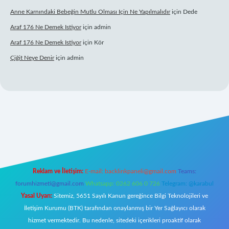
Anne Karnındaki Bebeğin Mutlu Olması Için Ne Yapılmalıdır
için
Dede
Araf 176 Ne Demek Istiyor
için
admin
Araf 176 Ne Demek Istiyor
için
Kör
Çiğit Neye Denir
için
admin
iriş
ilbet giriş adresi
www.betexper.xyz/
Reklam ve İletişim:
E-mail:
backlinkpaneli@gmail.com
Teams:
forumhizmeti@gmail.com
Whatsapp: 0262 606 0 726
Telegram: @karabul
Yasal Uyarı:
Sitemiz, 5651 Sayılı Kanun gereğince Bilgi Teknolojileri ve
İletişim Kurumu (BTK) tarafından onaylanmış bir Yer Sağlayıcı olarak
hizmet vermektedir. Bu nedenle, sitedeki içerikleri proaktif olarak