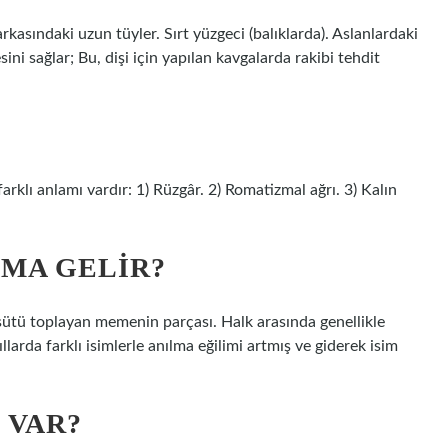
rkasındaki uzun tüyler. Sırt yüzgeci (balıklarda). Aslanlardaki
ini sağlar; Bu, dişi için yapılan kavgalarda rakibi tehdit
rklı anlamı vardır: 1) Rüzgâr. 2) Romatizmal ağrı. 3) Kalın
AMA GELIR?
ütü toplayan memenin parçası. Halk arasında genellikle
larda farklı isimlerle anılma eğilimi artmış ve giderek isim
 VAR?