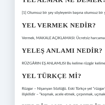
[1] Olumsuz bir şey söyleyenin başına olumsuz bir ş
YEL VERMEK NEDIR?
Vermek, MAKALE AÇIKLAMASI: Ücretsiz harcamak. 
YELEŞ ANLAMI NEDIR?
RÜZGÂRIN EŞ ANLAMLISI Bu kelime rüzgâr kelimes
YEL TÜRKÇE MI?
Rüzgar – Nişanyan Sözlüğü. Eski Türkçe yel “rüzgar” 
ilişkilidir – “koşmak, acele etmek, çırpınmak, uçmak