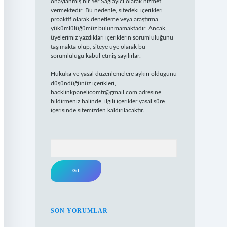
onaylanmış bir Yer Sağlayıcı olarak hizmet
vermektedir. Bu nedenle, sitedeki içerikleri
proaktif olarak denetleme veya araştırma
yükümlülüğümüz bulunmamaktadır. Ancak,
üyelerimiz yazdıkları içeriklerin sorumluluğunu
taşımakta olup, siteye üye olarak bu
sorumluluğu kabul etmiş sayılırlar.
Hukuka ve yasal düzenlemelere aykırı olduğunu
düşündüğünüz içerikleri,
backlinkpanelicomtr@gmail.com
adresine
bildirmeniz halinde, ilgili içerikler yasal süre
içerisinde sitemizden kaldırılacaktır.
Arama
SON YORUMLAR