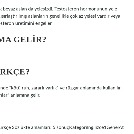
ek beyaz aslan da yelesizdi. Testosteron hormonunun yele
sırlaştırılmış aslanların genellikle çok az yelesi vardır veya
steron üretimini engeller.
MA GELIR?
ÜRKÇE?
de “kötü ruh, zararlı varlık” ve rüzgar anlamında kullanılır.
hlar” anlamına gelir.
e-Türkçe Sözlükte anlamları: 5 sonuçKategoriİngilizce1GenelAt