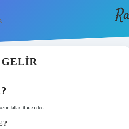
Ra
 GELIR
R?
zun kılları ifade eder.
E?