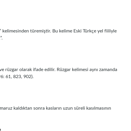
kelimesinden türemiştir. Bu kelime Eski Türkçe yel fiiliyle
”.
e rüzgar olarak ifade edilir. Rüzgar kelimesi aynı zamanda
6: 61, 823, 902).
 maruz kaldıktan sonra kasların uzun süreli kasılmasının
?