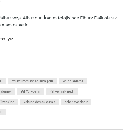
?
 Yalbuz veya Albuz’dur. İran mitolojisinde Elburz Dağı olarak
anlamına gelir.
alıyız
il
Yel kelimesi ne anlama gelir
Yel ne anlama
e demek
Yel Türkçe mi
Yel vermek nedir
ilizcesi ne
Yele ne demek cümle
Yele neye denir
ek