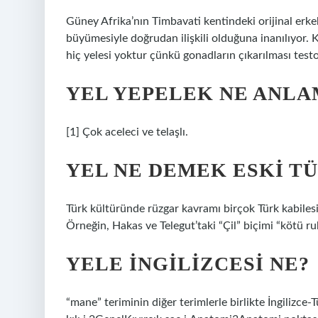
Güney Afrika’nın Timbavati kentindeki orijinal erk
büyümesiyle doğrudan ilişkili olduğuna inanılıyor. Kı
hiç yelesi yoktur çünkü gonadların çıkarılması testo
YEL YEPELEK NE ANLA
[1] Çok aceleci ve telaşlı.
YEL NE DEMEK ESKI T
Türk kültüründe rüzgar kavramı birçok Türk kabilesin
Örneğin, Hakas ve Telegut’taki “Çil” biçimi “kötü ru
YELE INGILIZCESI NE?
“mane” teriminin diğer terimlerle birlikte İngilizc