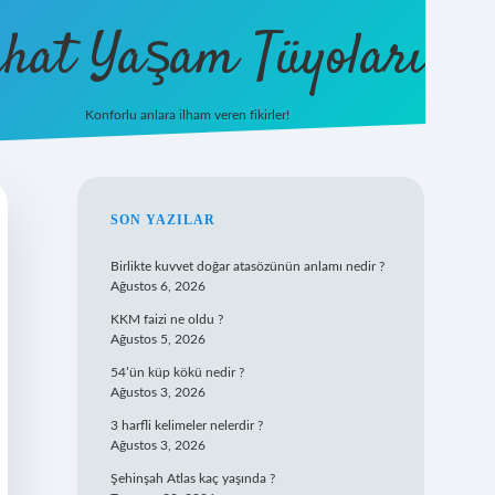
hat Yaşam Tüyoları
Konforlu anlara ilham veren fikirler!
ilbet yeni giriş
famecasino giriş
ilbet
SIDEBAR
SON YAZILAR
Birlikte kuvvet doğar atasözünün anlamı nedir ?
Ağustos 6, 2026
KKM faizi ne oldu ?
Ağustos 5, 2026
54’ün küp kökü nedir ?
Ağustos 3, 2026
3 harfli kelimeler nelerdir ?
Ağustos 3, 2026
Şehinşah Atlas kaç yaşında ?