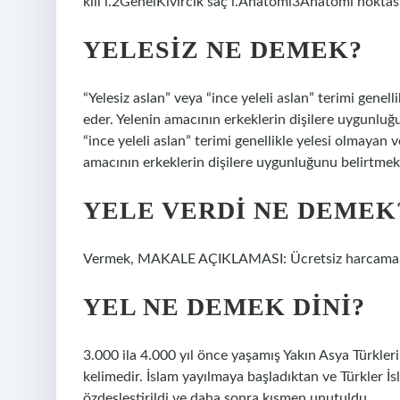
kılı i.2GenelKıvırcık saç i.Anatomi3Anatomi noktası
YELESIZ NE DEMEK?
“Yelesiz aslan” veya “ince yeleli aslan” terimi genell
eder. Yelenin amacının erkeklerin dişilere uygunlu
“ince yeleli aslan” terimi genellikle yelesi olmayan v
amacının erkeklerin dişilere uygunluğunu belirtme
YELE VERDI NE DEMEK
Vermek, MAKALE AÇIKLAMASI: Ücretsiz harcamak. 
YEL NE DEMEK DINI?
3.000 ila 4.000 yıl önce yaşamış Yakın Asya Türkleri
kelimedir. İslam yayılmaya başladıktan ve Türkler İsl
özdeşleştirildi ve daha sonra kısmen unutuldu.