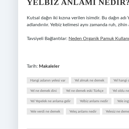
YELBIZ ANLAMI NEDIR
Kutsal dağın iki kızına verilen isimdir. Bu dağın adı
adlandırılır. Yelbiz kelimesi aynı zamanda ruh, zihin 
Tavsiyeli Bağlantılar:
Neden Organik Pamuk Kullanm
Tarih:
Makaleler
Hangi aslanın yelesi var
Yel almak ne demek
Yel hangi d
Yel ne demek dini
Yel ne demek eski Türkçe
Yel oldu n
Yel Yepelek ne anlama gelir
Yelbiz anlamı nedir
Yele ing
Yele verdi ne demek
Yeleş anlamı nedir
Yelesiz ne dem