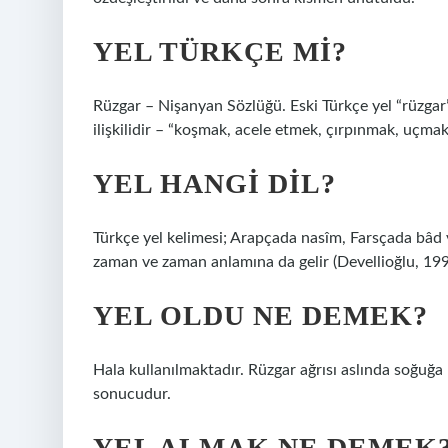
YEL TÜRKÇE MI?
Rüzgar – Nişanyan Sözlüğü. Eski Türkçe yel “rüzgar” 
ilişkilidir – “koşmak, acele etmek, çırpınmak, uçmak
YEL HANGI DIL?
Türkçe yel kelimesi; Arapçada nasîm, Farsçada bâd v
zaman ve zaman anlamına da gelir (Devellioğlu, 199
YEL OLDU NE DEMEK?
Hala kullanılmaktadır. Rüzgar ağrısı aslında soğuğa
sonucudur.
YEL ALMAK NE DEMEK