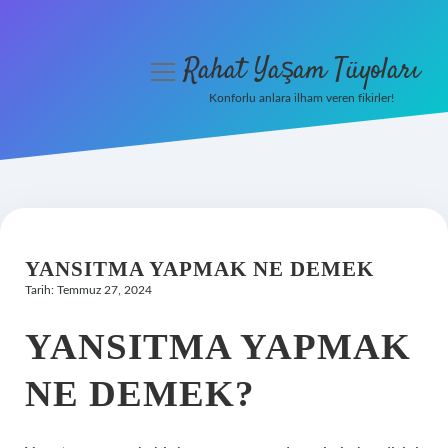
Rahat Yaşam Tüyoları
menüyü
aç
Konforlu anlara ilham veren fikirler!
Anasayfa
Gizlilik Politikası
Yasal Uyarı
YANSITMA YAPMAK NE DEMEK
Hakkımızda
Tarih: Temmuz 27, 2024
YANSITMA YAPMAK
NE DEMEK?