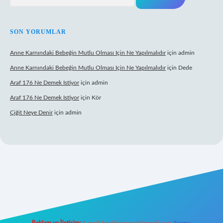
SON YORUMLAR
Anne Karnındaki Bebeğin Mutlu Olması Için Ne Yapılmalıdır
için
admin
Anne Karnındaki Bebeğin Mutlu Olması Için Ne Yapılmalıdır
için
Dede
Araf 176 Ne Demek Istiyor
için
admin
Araf 176 Ne Demek Istiyor
için
Kör
Çiğit Neye Denir
için
admin
lbet yeni giriş
famecasino giriş
ilbet giriş adresi
www.betexper.xyz