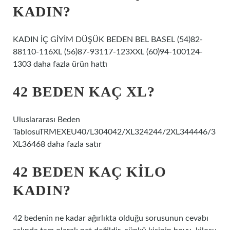
KADIN?
KADIN İÇ GİYİM DÜŞÜK BEDEN BEL BASEL (54)82-
88110-116XL (56)87-93117-123XXL (60)94-100124-
1303 daha fazla ürün hattı
42 BEDEN KAÇ XL?
Uluslararası Beden
TablosuTRMEXEU40/L304042/XL324244/2XL344446/3
XL36468 daha fazla satır
42 BEDEN KAÇ KILO
KADIN?
42 bedenin ne kadar ağırlıkta olduğu sorusunun cevabı