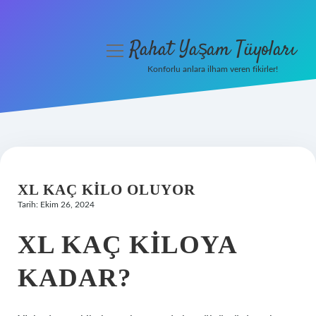
Rahat Yaşam Tüyoları
menüyü
aç
Konforlu anlara ilham veren fikirler!
Anasayfa
Gizlilik Politikası
Yasal Uyarı
XL KAÇ KILO OLUYOR
Hakkımızda
Tarih: Ekim 26, 2024
XL KAÇ KILOYA
KADAR?