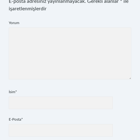
E-posta adresiniz yayınlanmayacak.
Gerekli alanlar
*
ile
işaretlenmişlerdir
Yorum
İsim*
E-Posta*