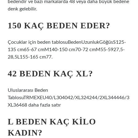
bedendir ve bazı markalarda 48 veya daha büyük bedene
denk gelebilir.
150 KAÇ BEDEN EDER?
Çocuklar için beden tablosuBedenUzunlukGöğüsS125-
135 cm65-67 cmM140-150 cm70-72 cmM55-5927,5-
28,5L155-165 cm77.
42 BEDEN KAÇ XL?
Uluslararası Beden
TablosuTRMEXEU40/L304042/XL324244/2XL344446/3
XL36468 daha fazla satır
L BEDEN KAÇ KILO
KADIN?