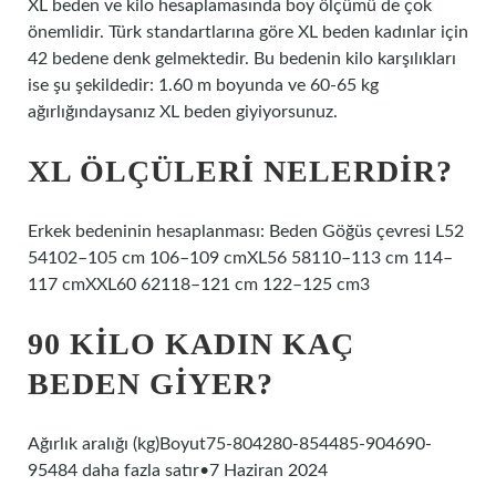
XL beden ve kilo hesaplamasında boy ölçümü de çok
önemlidir. Türk standartlarına göre XL beden kadınlar için
42 bedene denk gelmektedir. Bu bedenin kilo karşılıkları
ise şu şekildedir: 1.60 m boyunda ve 60-65 kg
ağırlığındaysanız XL beden giyiyorsunuz.
XL ÖLÇÜLERI NELERDIR?
Erkek bedeninin hesaplanması: Beden Göğüs çevresi L52
54102–105 cm 106–109 cmXL56 58110–113 cm 114–
117 cmXXL60 62118–121 cm 122–125 cm3
90 KILO KADIN KAÇ
BEDEN GIYER?
Ağırlık aralığı (kg)Boyut75-804280-854485-904690-
95484 daha fazla satır•7 Haziran 2024