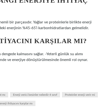
NGI ENERJIYE IHTIYAÇ
i bir parçasıdır. Yağlar ve proteinlerle birlikte enerji
ndeki enerjinin %45-65’i karbonhidratlardan gelmelidir.
TIYACINI KARŞILAR MI?
 dengede kalmasını sağlar. -Yeterli günlük su alımı
minde ve enerjiye dönüştürülmesinde önemli rol oynar.
at mı
Enerji verici besinler nelerdir 4 sınıf
Proteinler enerji verir mi
erji ihtiyacını karşılar mı