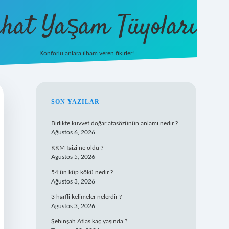
hat Yaşam Tüyoları
Konforlu anlara ilham veren fikirler!
ilbet yeni giriş
famecasino giriş
ilbet
SIDEBAR
SON YAZILAR
Birlikte kuvvet doğar atasözünün anlamı nedir ?
Ağustos 6, 2026
KKM faizi ne oldu ?
Ağustos 5, 2026
54’ün küp kökü nedir ?
Ağustos 3, 2026
3 harfli kelimeler nelerdir ?
Ağustos 3, 2026
Şehinşah Atlas kaç yaşında ?