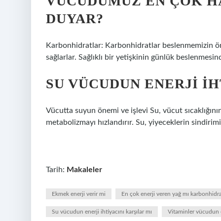
VÜCUDUMUZ EN ÇOK HA
DUYAR?
Karbonhidratlar: Karbonhidratlar beslenmemizin öneml
sağlarlar. Sağlıklı bir yetişkinin günlük beslenmesi
SU VÜCUDUN ENERJI IH
Vücutta suyun önemi ve işlevi Su, vücut sıcaklığının
metabolizmayı hızlandırır. Su, yiyeceklerin sindiri
Tarih:
Makaleler
Ekmek enerji verir mi
En çok enerji veren yağ mı karbonhidr
Su vücudun enerji ihtiyacını karşılar mı
Vitaminler vücudun en