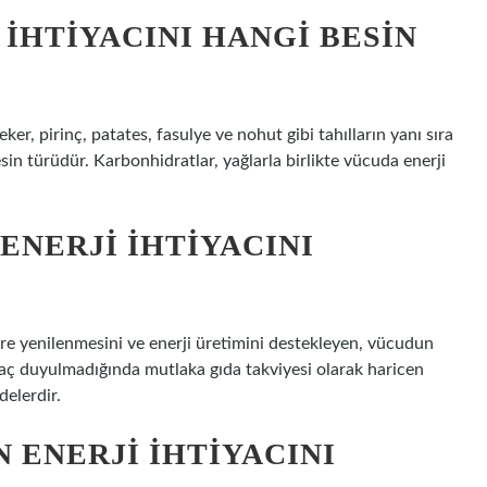
IHTIYACINI HANGI BESIN
er, pirinç, patates, fasulye ve nohut gibi tahılların yanı sıra
n türüdür. Karbonhidratlar, yağlarla birlikte vücuda enerji
ENERJI IHTIYACINI
re yenilenmesini ve enerji üretimini destekleyen, vücudun
yaç duyulmadığında mutlaka gıda takviyesi olarak haricen
delerdir.
ENERJI IHTIYACINI