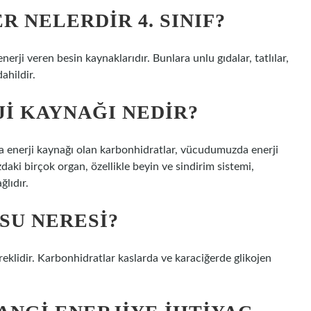
R NELERDIR 4. SINIF?
rji veren besin kaynaklarıdır. Bunlara unlu gıdalar, tatlılar,
ahildir.
I KAYNAĞI NEDIR?
na enerji kaynağı olan karbonhidratlar, vücudumuzda enerji
daki birçok organ, özellikle beyin ve sindirim sistemi,
ğlıdır.
SU NERESI?
reklidir. Karbonhidratlar kaslarda ve karaciğerde glikojen