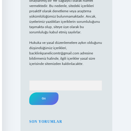
onaylanmış bir Yer Sağlayıcı olarak hizmet
vermektedir. Bu nedenle, sitedeki içerikleri
proaktif olarak denetleme veya araştırma
yükümlülüğümüz bulunmamaktadır. Ancak,
üyelerimiz yazdıkları içeriklerin sorumluluğunu
taşımakta olup, siteye üye olarak bu
sorumluluğu kabul etmiş sayılırlar.
Hukuka ve yasal düzenlemelere aykırı olduğunu
düşündüğünüz içerikleri,
backlinkpanelicomtr@gmail.com
adresine
bildirmeniz halinde, ilgili içerikler yasal süre
içerisinde sitemizden kaldırılacaktır.
Arama
SON YORUMLAR