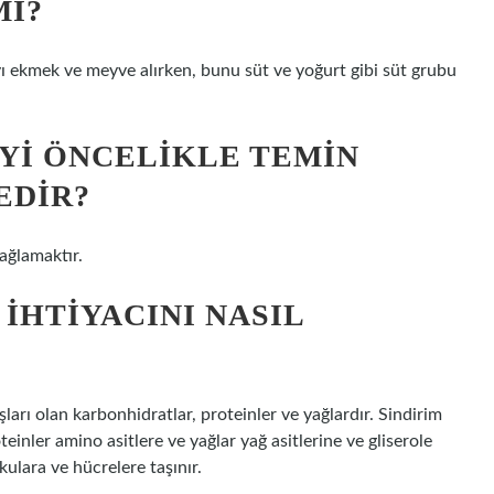
MI?
yı ekmek ve meyve alırken, bunu süt ve yoğurt gibi süt grubu
YI ÖNCELIKLE TEMIN
EDIR?
ağlamaktır.
IHTIYACINI NASIL
arı olan karbonhidratlar, proteinler ve yağlardır. Sindirim
einler amino asitlere ve yağlar yağ asitlerine ve gliserole
ulara ve hücrelere taşınır.