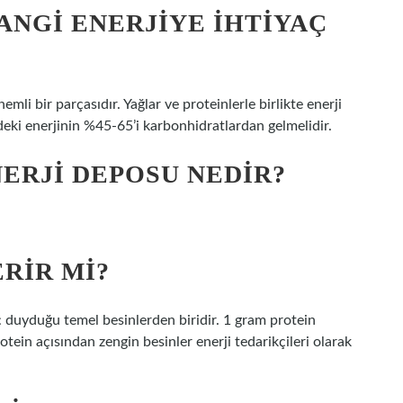
NGI ENERJIYE IHTIYAÇ
i bir parçasıdır. Yağlar ve proteinlerle birlikte enerji
ndeki enerjinin %45-65’i karbonhidratlardan gelmelidir.
ERJI DEPOSU NEDIR?
RIR MI?
ç duyduğu temel besinlerden biridir. 1 gram protein
rotein açısından zengin besinler enerji tedarikçileri olarak