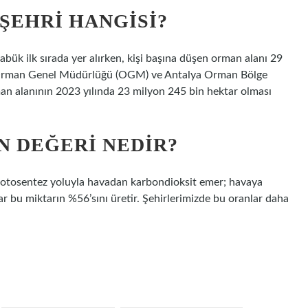
 ŞEHRI HANGISI?
k ilk sırada yer alırken, kişi başına düşen orman alanı 29
or. Orman Genel Müdürlüğü (OGM) ve Antalya Orman Bölge
an alanının 2023 yılında 23 milyon 245 bin hektar olması
N DEĞERI NEDIR?
sentez yoluyla havadan karbondioksit emer; havaya
r bu miktarın %56’sını üretir. Şehirlerimizde bu oranlar daha