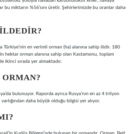
sentez yoluyla havadan karbondioksit emer; havaya
r bu miktarın %56’sını üretir. Şehirlerimizde bu oranlar daha
ILDEDIR?
Türkiye’nin en verimli orman (ha) alanına sahip ilidir. 180
in hektar orman alanına sahip olan Kastamonu, toplam
 ikinci sırada yer almaktadır.
I ORMAN?
ya’da bulunuyor. Raporda ayrıca Rusya’nın en az 4 trilyon
l varlığından daha büyük olduğu bilgisi yer alıyor.
MI?