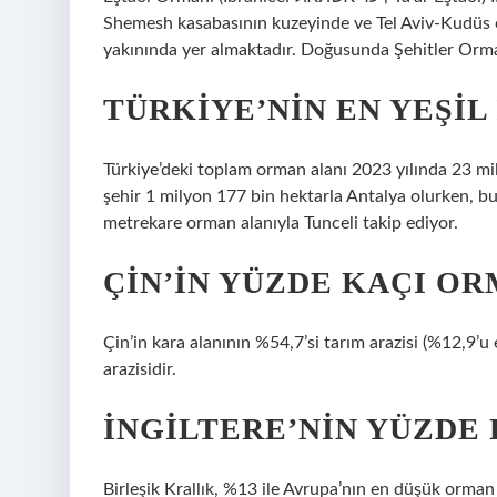
Shemesh kasabasının kuzeyinde ve Tel Aviv-Kudüs 
yakınında yer almaktadır. Doğusunda Şehitler Orm
TÜRKIYE’NIN EN YEŞIL 
Türkiye’deki toplam orman alanı 2023 yılında 23 mi
şehir 1 milyon 177 bin hektarla Antalya olurken, b
metrekare orman alanıyla Tunceli takip ediyor.
ÇIN’IN YÜZDE KAÇI O
Çin’in kara alanının %54,7’si tarım arazisi (%12,9’u
arazisidir.
İNGILTERE’NIN YÜZDE
Birleşik Krallık, %13 ile Avrupa’nın en düşük orman 