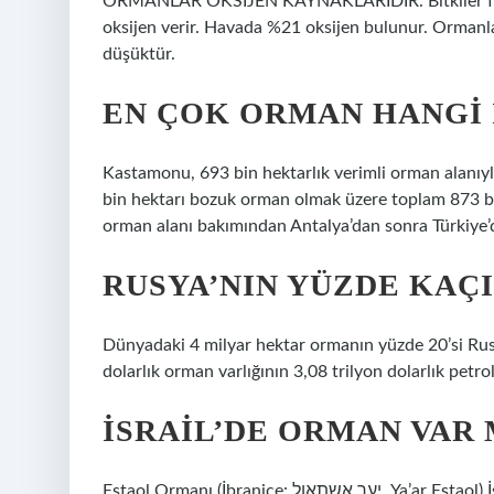
ORMANLAR OKSİJEN KAYNAKLARIDIR. Bitkiler foto
oksijen verir. Havada %21 oksijen bulunur. Ormanla
düşüktür.
EN ÇOK ORMAN HANGI 
Kastamonu, 693 bin hektarlık verimli orman alanıyla 
bin hektarı bozuk orman olmak üzere toplam 873 b
orman alanı bakımından Antalya’dan sonra Türkiye’de
RUSYA’NIN YÜZDE KAÇ
Dünyadaki 4 milyar hektar ormanın yüzde 20’si Rus
dolarlık orman varlığının 3,08 trilyon dolarlık petro
İSRAIL’DE ORMAN VAR 
Eştaol Ormanı (İbranice: יער אשתאול, Ya’ar Eştaol) İsrail’in Kudüs Bölgesi’nde bulunan bir ormandır. Orman, Beit