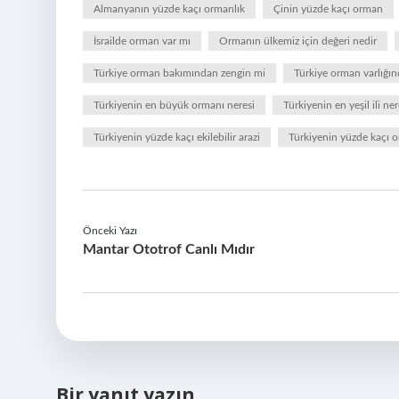
Almanyanın yüzde kaçı ormanlık
Çinin yüzde kaçı orman
İsrailde orman var mı
Ormanın ülkemiz için değeri nedir
Türkiye orman bakımından zengin mi
Türkiye orman varlığın
Türkiyenin en büyük ormanı neresi
Türkiyenin en yeşil ili ner
Türkiyenin yüzde kaçı ekilebilir arazi
Türkiyenin yüzde kaçı o
Önceki Yazı
Mantar Ototrof Canlı Mıdır
Bir yanıt yazın