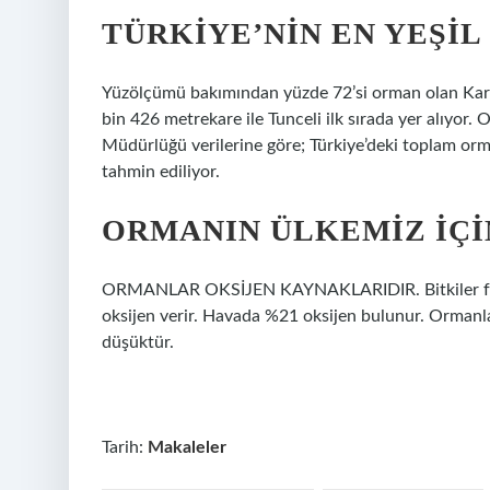
TÜRKIYE’NIN EN YEŞIL
Yüzölçümü bakımından yüzde 72’si orman olan Karabü
bin 426 metrekare ile Tunceli ilk sırada yer alıy
Müdürlüğü verilerine göre; Türkiye’deki toplam orm
tahmin ediliyor.
ORMANIN ÜLKEMIZ IÇI
ORMANLAR OKSİJEN KAYNAKLARIDIR. Bitkiler foto
oksijen verir. Havada %21 oksijen bulunur. Ormanla
düşüktür.
Tarih:
Makaleler