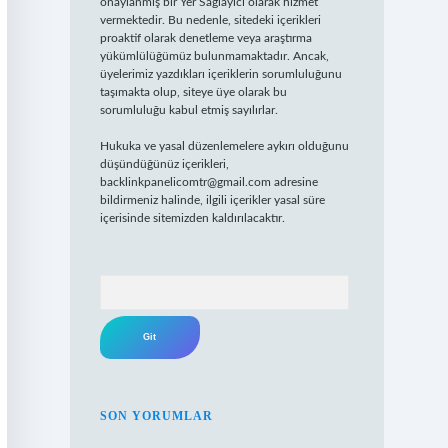
onaylanmış bir Yer Sağlayıcı olarak hizmet
vermektedir. Bu nedenle, sitedeki içerikleri
proaktif olarak denetleme veya araştırma
yükümlülüğümüz bulunmamaktadır. Ancak,
üyelerimiz yazdıkları içeriklerin sorumluluğunu
taşımakta olup, siteye üye olarak bu
sorumluluğu kabul etmiş sayılırlar.
Hukuka ve yasal düzenlemelere aykırı olduğunu
düşündüğünüz içerikleri,
backlinkpanelicomtr@gmail.com
adresine
bildirmeniz halinde, ilgili içerikler yasal süre
içerisinde sitemizden kaldırılacaktır.
Arama
SON YORUMLAR