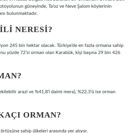
otoyolunun güneyinde, Ta’oz ve Neve Şalom köylerinin
anı bulunmaktadır.
ILI NERESI?
lyon 245 bin hektar olacak. Türkiye’de en fazla ormana sahip
unu yüzde 72’si orman olan Karabük, kişi başına 29 bin 426
RMAN?
 ekilebilir arazi ve %41,8’i daimi mera), %22,3’ü ise orman
 KAÇI ORMAN?
örtüsüne sahip ülkeleri arasında yer alıyor.