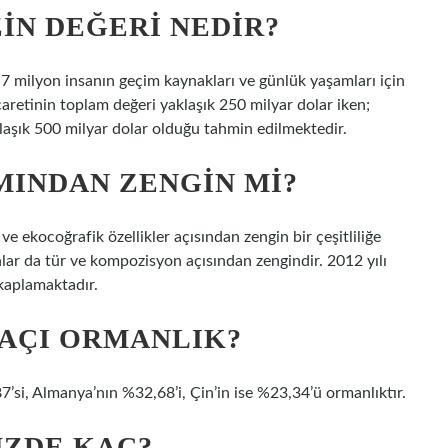
N DEĞERI NEDIR?
7 milyon insanın geçim kaynakları ve günlük yaşamları için
caretinin toplam değeri yaklaşık 250 milyar dolar iken;
aşık 500 milyar dolar olduğu tahmin edilmektedir.
INDAN ZENGIN MI?
ve ekocoğrafik özellikler açısından zengin bir çeşitliliğe
nlar da tür ve kompozisyon açısından zengindir. 2012 yılı
 kaplamaktadır.
AÇI ORMANLIK?
’si, Almanya’nın %32,68’i, Çin’in ise %23,34’ü ormanlıktır.
ÜZDE KAÇ?