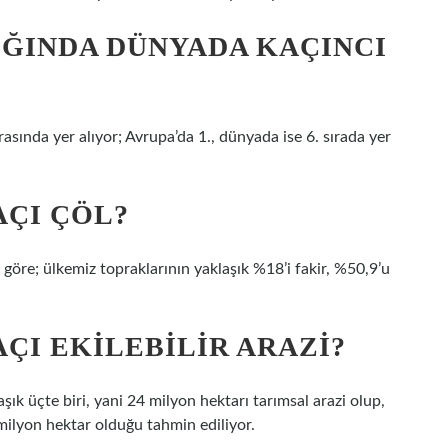
ĞINDA DÜNYADA KAÇINCI
rasında yer alıyor; Avrupa’da 1., dünyada ise 6. sırada yer
AÇI ÇÖL?
göre; ülkemiz topraklarının yaklaşık %18’i fakir, %50,9’u
ÇI EKILEBILIR ARAZI?
ık üçte biri, yani 24 milyon hektarı tarımsal arazi olup,
milyon hektar olduğu tahmin ediliyor.