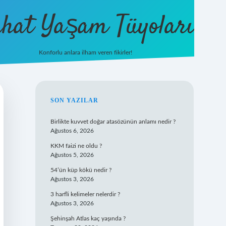
hat Yaşam Tüyoları
Konforlu anlara ilham veren fikirler!
ilbet yeni giriş
famecasino giriş
ilbet
SIDEBAR
SON YAZILAR
Birlikte kuvvet doğar atasözünün anlamı nedir ?
Ağustos 6, 2026
KKM faizi ne oldu ?
Ağustos 5, 2026
54’ün küp kökü nedir ?
Ağustos 3, 2026
3 harfli kelimeler nelerdir ?
Ağustos 3, 2026
Şehinşah Atlas kaç yaşında ?