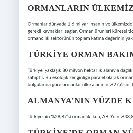
ORMANLARIN ÜLKEMIZI
Ormanlar dünyada 1,6 milyar insanın ve ülkemizde 
gerekli kaynakları sağlar. Orman ürünleri küresel ti
ormancılık sektörünün toplam katma değerinin yakl
TÜRKIYE ORMAN BAKIM
Türkiye, yaklaşık 80 milyon hektarlık alanıyla dağlık 
sahiptir. Bu ekolojik zenginliğe paralel olarak orma
bulgularına göre ormanlar ülke alanının %27,6’sını
ALMANYA’NIN YÜZDE K
Türkiye’nin %28,87’si ormanlık iken, ABD’nin %33,87
TÜRKIYE’DE ORMAN Y