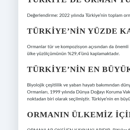
Değerlendirme: 2022 yılında Türkiye’nin toplam orm
TÜRKIYE’NIN YÜZDE K
Ormanlar tür ve kompozisyon açısından da önemli b
ülke yüzölçümünün %29,4’ünü kaplamaktadır.
TÜRKIYE’NIN EN BÜYÜ
Biyolojik çeşitlilik ve yaban hayatı bakımından dün
Ormanları, 1999 yılında Dünya Doğayı Koruma Vakf
noktadan biri olarak seçilmiştir. Türkiye’nin en büy
ORMANIN ÜLKEMIZ IÇI