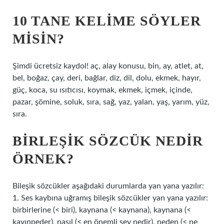
10 TANE KELIME SÖYLER
MISIN?
Şimdi ücretsiz kaydol! aç, alay konusu, bin, ay, atlet, at,
bel, boğaz, çay, deri, bağlar, diz, dil, dolu, ekmek, hayır,
güç, koca, su ısıtıcısı, koymak, ekmek, içmek, içinde,
pazar, şömine, soluk, sıra, sağ, yaz, yalan, yaş, yarım, yüz,
sıra.
BIRLEŞIK SÖZCÜK NEDIR
ÖRNEK?
Bileşik sözcükler aşağıdaki durumlarda yan yana yazılır:
1. Ses kaybına uğramış bileşik sözcükler yan yana yazılır:
birbirlerine (< biri), kaynana (< kaynana), kaynana (<
kayınpeder), nasıl (< en önemli şey nedir), neden (< ne