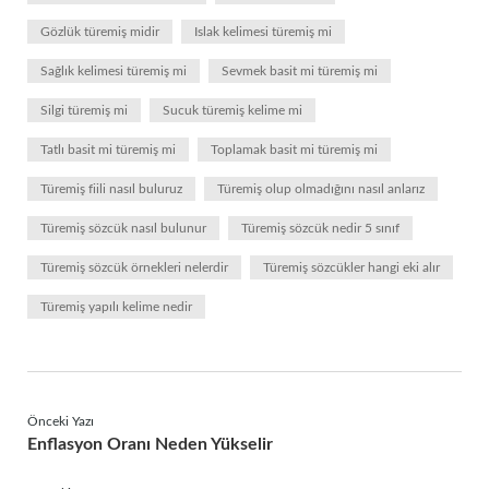
Gözlük türemiş midir
Islak kelimesi türemiş mi
Sağlık kelimesi türemiş mi
Sevmek basit mi türemiş mi
Silgi türemiş mi
Sucuk türemiş kelime mi
Tatlı basit mi türemiş mi
Toplamak basit mi türemiş mi
Türemiş fiili nasıl buluruz
Türemiş olup olmadığını nasıl anlarız
Türemiş sözcük nasıl bulunur
Türemiş sözcük nedir 5 sınıf
Türemiş sözcük örnekleri nelerdir
Türemiş sözcükler hangi eki alır
Türemiş yapılı kelime nedir
Önceki Yazı
Enflasyon Oranı Neden Yükselir