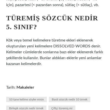
için), pazartesi (< pazardan sonra), sütlaç (< sütlaç), vb.
TÜREMIŞ SÖZCÜK NEDIR
5. SINIF?
Kök veya temel kelimelere türetme ekleri eklenerek
oluşturulan yeni kelimelere DISSOLVED WORDS denir.
Kelimeler cümlelerde sonlarına bazı ekler eklenerek farklı
şekillerde kullanılır. Bunlar aldıkları eklerle yeni anlamlar
kazanan kelimelerdir.
Tarih:
Makaleler
10 tane kelime söyler misin
Basit sözcük nedir 10 örnek
Birleşik sözcük nedir örnek
Çiftçi türemiş mi