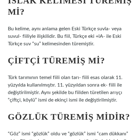
ISLAK KELIMESI TÜREMIŞ
MI?
Bu kelime, aynı anlama gelen Eski Türkçe suvla- veya
suvul- fiiliyle ilişkilidir. Bu fiil, Türkçe eki +lA- ile Eski
Türkçe suv “su” kelimesinden türemiştir.
ÇIFTÇI TÜREMIŞ MI?
Türk tarımının temel fiili olan tarı- fiili esas olarak 11.
yüzyılda kullanılmıştır. 11. yüzyıldan sonra ek- fiili ile
değiştirilmiştir. Aynı şekilde bu fiilden türetilen arıγçı
“çiftçi, köylü” ismi de ekinçi ismi ile değiştirilmiştir.
GÖZLÜK TÜREMIŞ MIDIR?
“Göz” ismi “gözlük” oldu ve “gözlük” ismi “cam dükkanı”