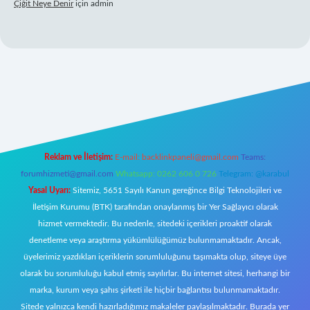
Çiğit Neye Denir
için
admin
ş
ilbet giriş adresi
www.betexper.xyz/
Reklam ve İletişim:
E-mail:
backlinkpaneli@gmail.com
Teams:
forumhizmeti@gmail.com
Whatsapp: 0262 606 0 726
Telegram: @karabul
Yasal Uyarı:
Sitemiz, 5651 Sayılı Kanun gereğince Bilgi Teknolojileri ve
İletişim Kurumu (BTK) tarafından onaylanmış bir Yer Sağlayıcı olarak
hizmet vermektedir. Bu nedenle, sitedeki içerikleri proaktif olarak
denetleme veya araştırma yükümlülüğümüz bulunmamaktadır. Ancak,
üyelerimiz yazdıkları içeriklerin sorumluluğunu taşımakta olup, siteye üye
olarak bu sorumluluğu kabul etmiş sayılırlar. Bu internet sitesi, herhangi bir
marka, kurum veya şahıs şirketi ile hiçbir bağlantısı bulunmamaktadır.
Sitede yalnızca kendi hazırladığımız makaleler paylaşılmaktadır. Burada yer