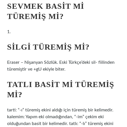
SEVMEK BASIT MI
TÜREMIŞ MI?
1.
SILGI TÜREMIŞ MI?
Eraser – Nişanyan Sözlük. Eski Türkçe’deki sil- fiilinden
türemiştir ve +gU ekiyle biter.
TATLI BASIT MI TÜREMIŞ
MI?
tarti: “-ı” türemiş ekini aldığı için türemiş bir kelimedir.
kalemim: Yapım eki olmadığından, “-im” çekim eki
olduğundan basit bir kelimedir. tatlı: “-lı” türemiş ekini