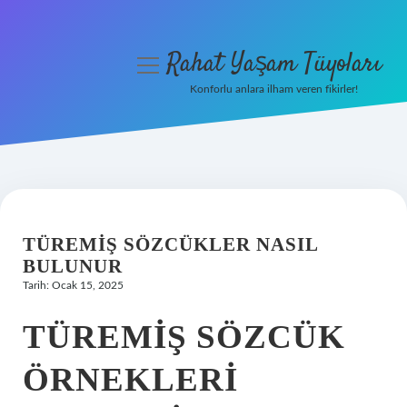
Rahat Yaşam Tüyoları
menüyü
aç
Konforlu anlara ilham veren fikirler!
Anasayfa
Gizlilik Politikası
Yasal Uyarı
TÜREMIŞ SÖZCÜKLER NASIL
Hakkımızda
BULUNUR
Tarih: Ocak 15, 2025
TÜREMIŞ SÖZCÜK
ÖRNEKLERI