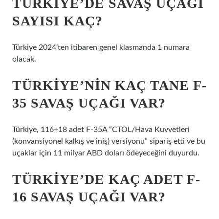
TÜRKIYE’DE SAVAŞ UÇAĞI
SAYISI KAÇ?
Türkiye 2024’ten itibaren genel klasmanda 1 numara
olacak.
TÜRKIYE’NIN KAÇ TANE F-
35 SAVAŞ UÇAĞI VAR?
Türkiye, 116+18 adet F-35A “CTOL/Hava Kuvvetleri
(konvansiyonel kalkış ve iniş) versiyonu” sipariş etti ve bu
uçaklar için 11 milyar ABD doları ödeyeceğini duyurdu.
TÜRKIYE’DE KAÇ ADET F-
16 SAVAŞ UÇAĞI VAR?