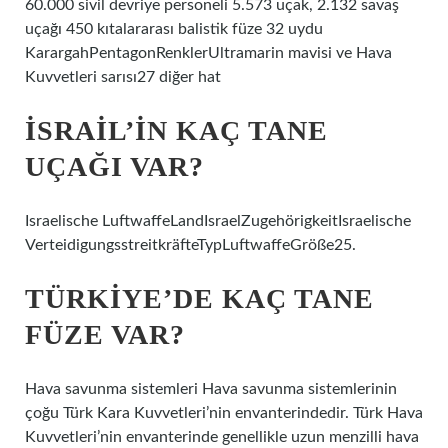
60.000 sivil devriye personeli 5.573 uçak, 2.132 savaş
uçağı 450 kıtalararası balistik füze 32 uydu
KarargahPentagonRenklerUltramarin mavisi ve Hava
Kuvvetleri sarısı27 diğer hat
İSRAIL’IN KAÇ TANE
UÇAĞI VAR?
Israelische LuftwaffeLandIsraelZugehörigkeitIsraelische
VerteidigungsstreitkräfteTypLuftwaffeGröße25.
TÜRKIYE’DE KAÇ TANE
FÜZE VAR?
Hava savunma sistemleri Hava savunma sistemlerinin
çoğu Türk Kara Kuvvetleri’nin envanterindedir. Türk Hava
Kuvvetleri’nin envanterinde genellikle uzun menzilli hava