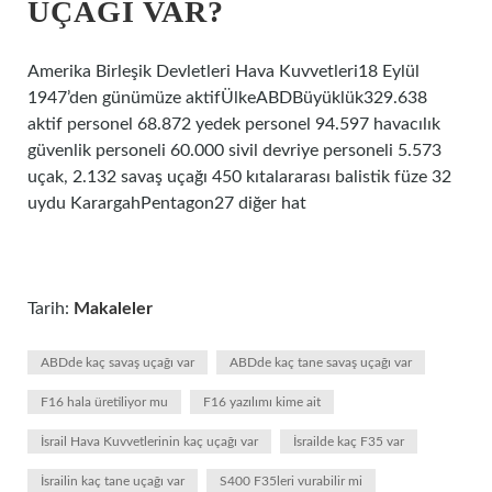
UÇAĞI VAR?
Amerika Birleşik Devletleri Hava Kuvvetleri18 Eylül
1947’den günümüze aktifÜlkeABDBüyüklük329.638
aktif personel 68.872 yedek personel 94.597 havacılık
güvenlik personeli 60.000 sivil devriye personeli 5.573
uçak, 2.132 savaş uçağı 450 kıtalararası balistik füze 32
uydu KarargahPentagon27 diğer hat
Tarih:
Makaleler
ABDde kaç savaş uçağı var
ABDde kaç tane savaş uçağı var
F16 hala üretiliyor mu
F16 yazılımı kime ait
İsrail Hava Kuvvetlerinin kaç uçağı var
İsrailde kaç F35 var
İsrailin kaç tane uçağı var
S400 F35leri vurabilir mi