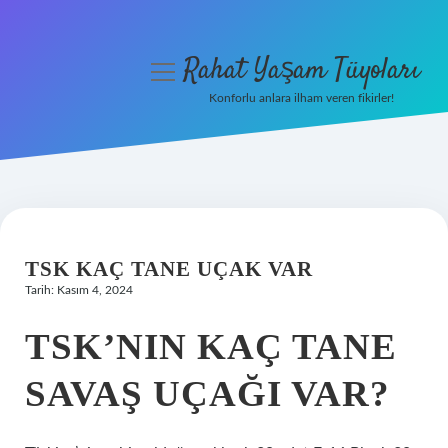
Rahat Yaşam Tüyoları
menüyü
aç
Konforlu anlara ilham veren fikirler!
Anasayfa
Gizlilik Politikası
Yasal Uyarı
TSK KAÇ TANE UÇAK VAR
Hakkımızda
Tarih: Kasım 4, 2024
TSK’NIN KAÇ TANE
SAVAŞ UÇAĞI VAR?