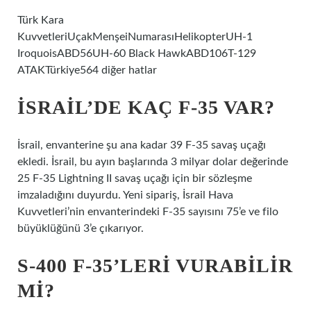
Türk Kara
KuvvetleriUçakMenşeiNumarasıHelikopterUH-1
IroquoisABD56UH-60 Black HawkABD106T-129
ATAKTürkiye564 diğer hatlar
İSRAIL’DE KAÇ F-35 VAR?
İsrail, envanterine şu ana kadar 39 F-35 savaş uçağı
ekledi. İsrail, bu ayın başlarında 3 milyar dolar değerinde
25 F-35 Lightning II savaş uçağı için bir sözleşme
imzaladığını duyurdu. Yeni sipariş, İsrail Hava
Kuvvetleri’nin envanterindeki F-35 sayısını 75’e ve filo
büyüklüğünü 3’e çıkarıyor.
S-400 F-35’LERI VURABILIR
MI?