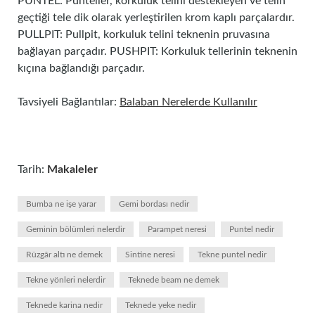
PUNTEL: Punteller, korkuluk telini destekleyen ve telin
geçtiği tele dik olarak yerleştirilen krom kaplı parçalardır.
PULLPIT: Pullpit, korkuluk telini teknenin pruvasına
bağlayan parçadır. PUSHPIT: Korkuluk tellerinin teknenin
kıçına bağlandığı parçadır.
Tavsiyeli Bağlantılar:
Balaban Nerelerde Kullanılır
Tarih:
Makaleler
Bumba ne işe yarar
Gemi bordası nedir
Geminin bölümleri nelerdir
Parampet neresi
Puntel nedir
Rüzgâr altı ne demek
Sintine neresi
Tekne puntel nedir
Tekne yönleri nelerdir
Teknede beam ne demek
Teknede karina nedir
Teknede yeke nedir