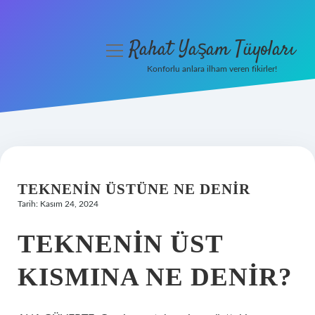
Rahat Yaşam Tüyoları
menüyü
aç
Konforlu anlara ilham veren fikirler!
Anasayfa
Gizlilik Politikası
Yasal Uyarı
TEKNENIN ÜSTÜNE NE DENIR
Hakkımızda
Tarih: Kasım 24, 2024
TEKNENIN ÜST
KISMINA NE DENIR?