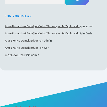
SON YORUMLAR
Anne Karnındaki Bebeğin Mutlu Olması Için Ne Yapılmalıdır
için
admin
Anne Karnındaki Bebeğin Mutlu Olması Için Ne Yapılmalıdır
için
Dede
Araf 176 Ne Demek Istiyor
için
admin
Araf 176 Ne Demek Istiyor
için
Kör
Çiğit Neye Denir
için
admin
ilbet yeni giriş
famecasino giriş
ilbet giriş adresi
www.betexper.xyz