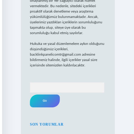
onaylanmış bir Yer Sağlayıcı olarak hizmet
vermektedir. Bu nedenle, sitedeki içerikleri
proaktif olarak denetleme veya araştırma
yükümlülüğümüz bulunmamaktadır. Ancak,
üyelerimiz yazdıkları içeriklerin sorumluluğunu
taşımakta olup, siteye üye olarak bu
sorumluluğu kabul etmiş sayılırlar.
Hukuka ve yasal düzenlemelere aykırı olduğunu
düşündüğünüz içerikleri,
backlinkpanelicomtr@gmail.com
adresine
bildirmeniz halinde, ilgili içerikler yasal süre
içerisinde sitemizden kaldırılacaktır.
Arama
SON YORUMLAR