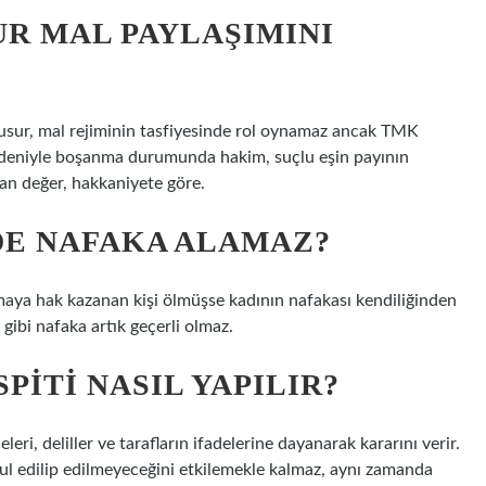
R MAL PAYLAŞIMINI
usur, mal rejiminin tasfiyesinde rol oynamaz ancak TMK
nedeniyle boşanma durumunda hakim, suçlu eşin payının
alan değer, hakkaniyete göre.
DE NAFAKA ALAMAZ?
maya hak kazanan kişi ölmüşse kadının nafakası kendiliğinden
 gibi nafaka artık geçerli olmaz.
ITI NASIL YAPILIR?
i, deliller ve tarafların ifadelerine dayanarak kararını verir.
l edilip edilmeyeceğini etkilemekle kalmaz, aynı zamanda