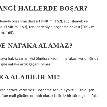
HANGI HALLERDE BOŞAR?
deniyle boşanma davası (TMK m. 162), suç işlemek ve
sı (TMK m. 163), terk nedeniyle boşanma davası (TMK m.
 m. 165).
DE NAFAKA ALAMAZ?
maya hak kazanan kişi ölmüşse kadının nafakası kendiliğinden
 gibi nafaka artık geçerli olmaz.
KA ALABILIR MI?
 eşe nafaka verilemez. Boşanma sonucu yoksulluğa düşen
ftan mali gücüne orantılı olarak belirsiz bir süre için nafaka