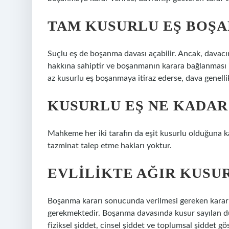
TAM KUSURLU EŞ BOŞA
Suçlu eş de boşanma davası açabilir. Ancak, davacın
hakkına sahiptir ve boşanmanın karara bağlanması i
az kusurlu eş boşanmaya itiraz ederse, dava genellik
KUSURLU EŞ NE KADAR
Mahkeme her iki tarafın da eşit kusurlu olduğuna ka
tazminat talep etme hakları yoktur.
EVLILIKTE AĞIR KUSU
Boşanma kararı sonucunda verilmesi gereken karar
gerekmektedir. Boşanma davasında kusur sayılan d
fiziksel şiddet, cinsel şiddet ve toplumsal şiddet göst