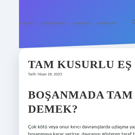
Anasayfa
Gizlilik Politikası
Yasal Uyarı
Hakkımızda
TAM KUSURLU EŞ
Tarih: Nisan 18, 2025
BOŞANMADA TAM
DEMEK?
Çok kötü veya onur kırıcı davranışlarda uzlaşma ya
boşanmaya karar verirse, davranışı gösteren taraf t