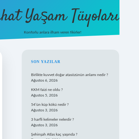
hat Yaşam Tüyoları
Konforlu anlara ilham veren fikirler!
ilbet yeni gi
SIDEBAR
SON YAZILAR
Birlikte kuvvet doğar atasözünün anlamı nedir ?
Ağustos 6, 2026
KKM faizi ne oldu ?
Ağustos 5, 2026
54’ün küp kökü nedir ?
Ağustos 3, 2026
3 harfli kelimeler nelerdir ?
Ağustos 3, 2026
Şehinşah Atlas kaç yaşında ?