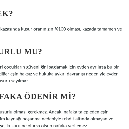
EK?
a kazasında kusur oranınızın %100 olması, kazada tamamen ve
SURLU MU?
i çocukların güvenliğini sağlamak için evden ayrılırsa bu bir
 diğer eşin haksız ve hukuka aykırı davranışı nedeniyle evden
usuru sayılmaz.
FAKA ÖDENIR MI?
usurlu olması gerekmez. Ancak, nafaka talep eden eşin
çim kaynağı boşanma nedeniyle tehdit altında olmayan ve
e, kusuru ne olursa olsun nafaka verilemez.