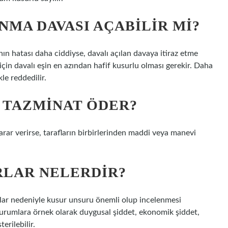
NMA DAVASI AÇABILIR MI?
ın hatası daha ciddiyse, davalı açılan davaya itiraz etme
çin davalı eşin en azından hafif kusurlu olması gerekir. Daha
le reddedilir.
 TAZMINAT ÖDER?
rar verirse, tarafların birbirlerinden maddi veya manevi
RLAR NELERDIR?
lar nedeniyle kusur unsuru önemli olup incelenmesi
urumlara örnek olarak duygusal şiddet, ekonomik şiddet,
erilebilir.