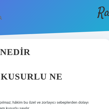
Ra
 NEDIR
 KUSURLU NE
pılmaz; hâkim bu özel ve zorlayıcı sebeplerden dolayı
am kusurlu sayılır.