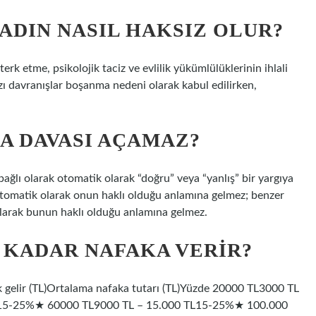
ADIN NASIL HAKSIZ OLUR?
terk etme, psikolojik taciz ve evlilik yükümlülüklerinin ihlali
azı davranışlar boşanma nedeni olarak kabul edilirken,
A DAVASI AÇAMAZ?
ağlı olarak otomatik olarak “doğru” veya “yanlış” bir yargıya
otomatik olarak onun haklı olduğu anlamına gelmez; benzer
 olarak bunun haklı olduğu anlamına gelmez.
E KADAR NAFAKA VERIR?
 gelir (TL)Ortalama nafaka tutarı (TL)Yüzde 20000 TL3000 TL
15-25%★ 60000 TL9000 TL – 15.000 TL15-25%★ 100.000