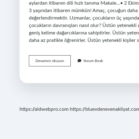
aylardan itibaren dili hızlı tanıma Makale…• 2 Ekim
3 yaşından itibaren mümkün! Amaç, çocuğun daha ye
değerlendirmektir. Uzmanlar, çocukların üç yaşından
çocukların davranışları nasıl olur? Üstün yetenekli ç
geniş kelime dağarcıklarına sahiptirler. Üstün yetene
daha az pratikle öğrenirler. Üstün yetenekli kişile
Üstün
Devamını okuyun
Yorum Bırak
Zekanın
Belirtileri
Nelerdir
https://aldwebpro.com
https://bluevdenevenakliyat.com