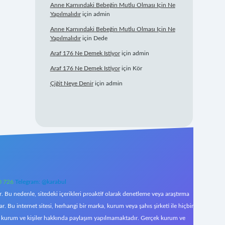
Anne Karnındaki Bebeğin Mutlu Olması Için Ne
Yapılmalıdır
için
admin
Anne Karnındaki Bebeğin Mutlu Olması Için Ne
Yapılmalıdır
için
Dede
Araf 176 Ne Demek Istiyor
için
admin
Araf 176 Ne Demek Istiyor
için
Kör
Çiğit Neye Denir
için
admin
0 726
Telegram: @karabul
 Bu nedenle, sitedeki içerikleri proaktif olarak denetleme veya araştırma
Bu internet sitesi, herhangi bir marka, kurum veya şahıs şirketi ile hiçbir
çek kurum ve kişiler hakkında paylaşım yapılmamaktadır. Gerçek kurum ve