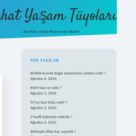
hat Yaşam Tüyoları
Konforlu anlara ilham veren fikirler!
ilbet yeni giriş
famecasino gi
SIDEBAR
SON YAZILAR
Birlikte kuvvet doğar atasözünün anlamı nedir ?
Ağustos 6, 2026
KKM faizi ne oldu ?
Ağustos 5, 2026
54’ün küp kökü nedir ?
Ağustos 3, 2026
3 harfli kelimeler nelerdir ?
Ağustos 3, 2026
Şehinşah Atlas kaç yaşında ?