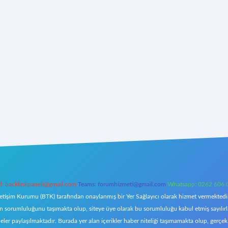
l:
backlinkpaneli@gmail.com
Teams:
forumhizmeti@gmail.com
Whatsapp: 0262 606 
letişim Kurumu (BTK) tarafından onaylanmış bir Yer Sağlayıcı olarak hizmet vermektedir.
orumluluğunu taşımakta olup, siteye üye olarak bu sorumluluğu kabul etmiş sayılırlar. 
eler paylaşılmaktadır. Burada yer alan içerikler haber niteliği taşımamakta olup, ger