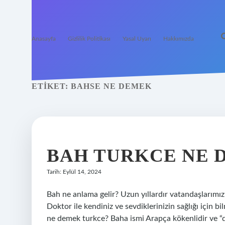
Anasayfa
Gizlilik Politikası
Yasal Uyarı
Hakkımızda
ETIKET:
BAHSE NE DEMEK
BAH TURKCE NE 
Tarih: Eylül 14, 2024
Bah ne anlama gelir? Uzun yıllardır vatandaşlarımı
Doktor ile kendiniz ve sevdiklerinizin sağlığı için b
ne demek turkce? Baha ismi Arapça kökenlidir ve “de