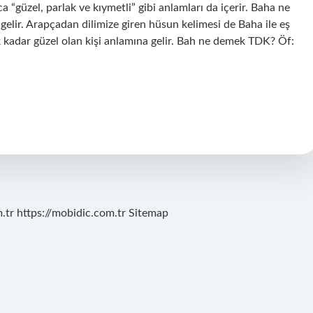
 “güzel, parlak ve kıymetli” gibi anlamları da içerir. Baha ne
gelir. Arapçadan dilimize giren hüsun kelimesi de Baha ile eş
k kadar güzel olan kişi anlamına gelir. Bah ne demek TDK? Öf:
.tr
https://mobidic.com.tr
Sitemap