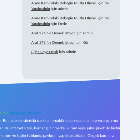
Anne Karnındaki Bebeğin Mutlu Olması Için Ne
Yapılmalıdır
için
admin
Anne Karnındaki Bebeğin Mutlu Olması Için Ne
Yapılmalıdır
için
Dede
Araf 176 Ne Demek Istiyor
için
admin
Araf 176 Ne Demek Istiyor
için
Kör
Çiğit Neye Denir
için
admin
0 726
Telegram: @karabul
 Bu nedenle, sitedeki içerikleri proaktif olarak denetleme veya araştırma
Bu internet sitesi, herhangi bir marka, kurum veya şahıs şirketi ile hiçbir
çek kurum ve kişiler hakkında paylaşım yapılmamaktadır. Gerçek kurum ve