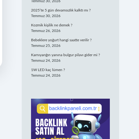
Temmuz 30, 2026
2025’te 5 gün devamsızlık kalktı mı ?
Temmuz 30, 2026
Kozmik kişilik ne demek ?
Temmuz 26, 2026
Bebeklere yoğurt hangi saatte verilir ?
Temmuz 25, 2026
Karnıyarığın yanına bulgur pilavı gider mi ?
Temmuz 24, 2026
1W LED kaç lümen ?
Temmuz 24, 2026