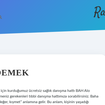
Ra
DEMEK
z için kurduğumuz ücretsiz sağlık danışma hattı BAH Alo
ilmeniz gerekenleri tıbbi danışma hattımıza sorabilirsiniz. Baha
ğer, kıymet” anlamına gelir. Bu anlam, kişinin yaşadığı