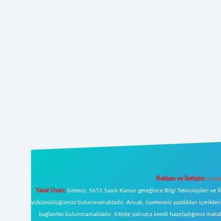
Reklam ve İletişim:
E-mai
Yasal Uyarı:
Sitemiz, 5651 Sayılı Kanun gereğince Bilgi Teknolojileri ve İ
yükümlülüğümüz bulunmamaktadır. Ancak, üyelerimiz yazdıkları içeriklerin s
bağlantısı bulunmamaktadır. Sitede yalnızca kendi hazırladığımız makal