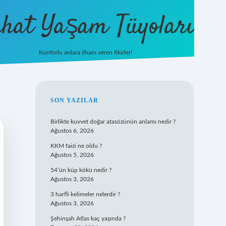
hat Yaşam Tüyoları
Konforlu anlara ilham veren fikirler!
ilbet yeni giriş
famecasino gir
SIDEBAR
SON YAZILAR
Birlikte kuvvet doğar atasözünün anlamı nedir ?
Ağustos 6, 2026
KKM faizi ne oldu ?
Ağustos 5, 2026
54’ün küp kökü nedir ?
Ağustos 3, 2026
3 harfli kelimeler nelerdir ?
Ağustos 3, 2026
Şehinşah Atlas kaç yaşında ?