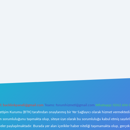
l:
backlinkpaneli@gmail.com
Teams:
forumhizmeti@gmail.com
Whatsapp: 0262 606 
letişim Kurumu (BTK) tarafından onaylanmış bir Yer Sağlayıcı olarak hizmet vermektedir.
orumluluğunu taşımakta olup, siteye üye olarak bu sorumluluğu kabul etmiş sayılırlar. 
eler paylaşılmaktadır. Burada yer alan içerikler haber niteliği taşımamakta olup, ger