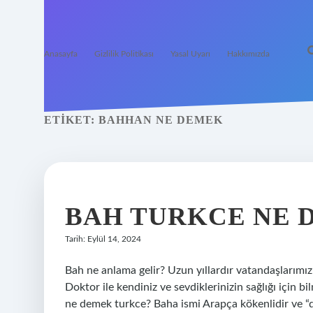
Anasayfa
Gizlilik Politikası
Yasal Uyarı
Hakkımızda
ETIKET:
BAHHAN NE DEMEK
BAH TURKCE NE 
Tarih: Eylül 14, 2024
Bah ne anlama gelir? Uzun yıllardır vatandaşlarımı
Doktor ile kendiniz ve sevdiklerinizin sağlığı için b
ne demek turkce? Baha ismi Arapça kökenlidir ve “de