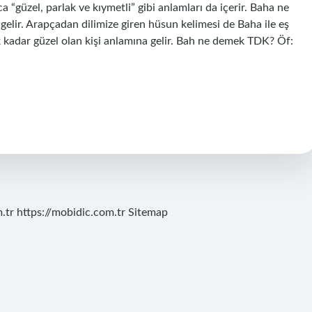
 “güzel, parlak ve kıymetli” gibi anlamları da içerir. Baha ne
gelir. Arapçadan dilimize giren hüsun kelimesi de Baha ile eş
k kadar güzel olan kişi anlamına gelir. Bah ne demek TDK? Öf:
.tr
https://mobidic.com.tr
Sitemap