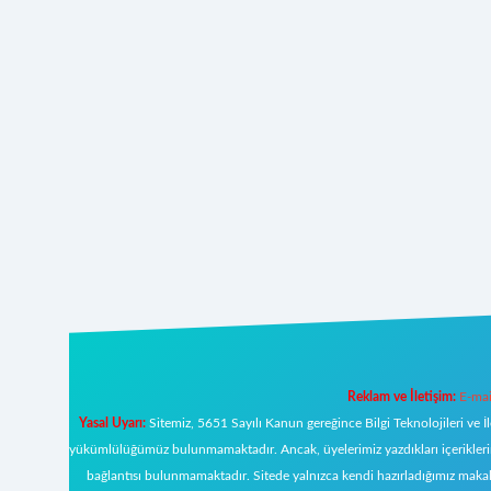
Reklam ve İletişim:
E-mai
Yasal Uyarı:
Sitemiz, 5651 Sayılı Kanun gereğince Bilgi Teknolojileri ve İ
yükümlülüğümüz bulunmamaktadır. Ancak, üyelerimiz yazdıkları içeriklerin s
bağlantısı bulunmamaktadır. Sitede yalnızca kendi hazırladığımız makal