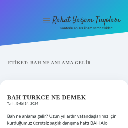
Rahat Yaşam Tüyoları
menüyü
aç
Konforlu anlara ilham veren fikirler!
Anasayfa
Gizlilik Politikası
ETIKET:
BAH NE ANLAMA GELIR
Yasal Uyarı
Hakkımızda
BAH TURKCE NE DEMEK
Tarih: Eylül 14, 2024
Bah ne anlama gelir? Uzun yıllardır vatandaşlarımız için
kurduğumuz ücretsiz sağlık danışma hattı BAH Alo