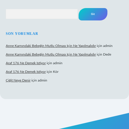
Arama
SON YORUMLAR
Anne Karnındaki Bebeğin Mutlu Olması Için Ne Yapılmalıdır
için
admin
Anne Karnındaki Bebeğin Mutlu Olması Için Ne Yapılmalıdır
için
Dede
Araf 176 Ne Demek Istiyor
için
admin
Araf 176 Ne Demek Istiyor
için
Kör
Çiğit Neye Denir
için
admin
ecasino giriş
ilbet giriş adresi
www.betexper.xyz/