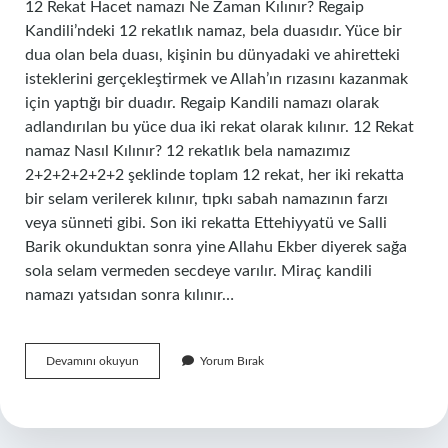
12 Rekat Hacet namazı Ne Zaman Kılınır? Regaip
Kandili’ndeki 12 rekatlık namaz, bela duasıdır. Yüce bir
dua olan bela duası, kişinin bu dünyadaki ve ahiretteki
isteklerini gerçekleştirmek ve Allah’ın rızasını kazanmak
için yaptığı bir duadır. Regaip Kandili namazı olarak
adlandırılan bu yüce dua iki rekat olarak kılınır. 12 Rekat
namaz Nasıl Kılınır? 12 rekatlık bela namazımız
2+2+2+2+2+2 şeklinde toplam 12 rekat, her iki rekatta
bir selam verilerek kılınır, tıpkı sabah namazının farzı
veya sünneti gibi. Son iki rekatta Ettehiyyatü ve Salli
Barik okunduktan sonra yine Allahu Ekber diyerek sağa
sola selam vermeden secdeye varılır. Miraç kandili
namazı yatsıdan sonra kılınır…
Miraç
Devamını okuyun
Yorum Bırak
Gecesi
12
Rekat
Namaz