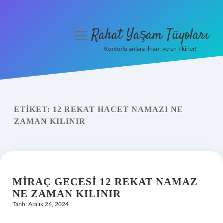
Rahat Yaşam Tüyoları
menüyü
aç
Konforlu anlara ilham veren fikirler!
Anasayfa
Gizlilik Politikası
ETIKET:
12 REKAT HACET NAMAZI NE
Yasal Uyarı
ZAMAN KILINIR
Hakkımızda
MIRAÇ GECESI 12 REKAT NAMAZ
NE ZAMAN KILINIR
Tarih: Aralık 26, 2024