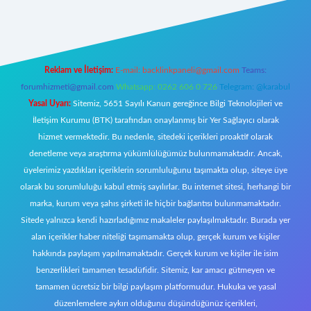
mecasino giriş
ilbet giriş adresi
www.betexper.xyz/
Reklam ve İletişim:
E-mail:
backlinkpaneli@gmail.com
Teams:
forumhizmeti@gmail.com
Whatsapp: 0262 606 0 726
Telegram: @karabul
Yasal Uyarı:
Sitemiz, 5651 Sayılı Kanun gereğince Bilgi Teknolojileri ve
İletişim Kurumu (BTK) tarafından onaylanmış bir Yer Sağlayıcı olarak
hizmet vermektedir. Bu nedenle, sitedeki içerikleri proaktif olarak
denetleme veya araştırma yükümlülüğümüz bulunmamaktadır. Ancak,
üyelerimiz yazdıkları içeriklerin sorumluluğunu taşımakta olup, siteye üye
olarak bu sorumluluğu kabul etmiş sayılırlar. Bu internet sitesi, herhangi bir
marka, kurum veya şahıs şirketi ile hiçbir bağlantısı bulunmamaktadır.
Sitede yalnızca kendi hazırladığımız makaleler paylaşılmaktadır. Burada yer
alan içerikler haber niteliği taşımamakta olup, gerçek kurum ve kişiler
hakkında paylaşım yapılmamaktadır. Gerçek kurum ve kişiler ile isim
benzerlikleri tamamen tesadüfidir. Sitemiz, kar amacı gütmeyen ve
tamamen ücretsiz bir bilgi paylaşım platformudur. Hukuka ve yasal
düzenlemelere aykırı olduğunu düşündüğünüz içerikleri,