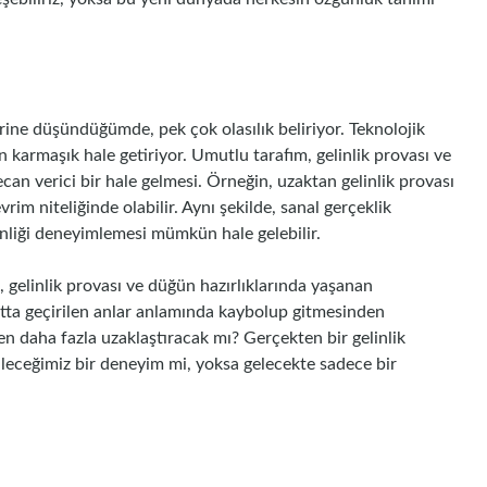
erine düşündüğümde, pek çok olasılık beliriyor. Teknolojik
 karmaşık hale getiriyor. Umutlu tarafım, gelinlik provası ve
yecan verici bir hale gelmesi. Örneğin, uzaktan gelinlik provası
vrim niteliğinde olabilir. Aynı şekilde, sanal gerçeklik
inliği deneyimlemesi mümkün hale gelebilir.
te, gelinlik provası ve düğün hazırlıklarında yaşanan
atta geçirilen anlar anlamında kaybolup gitmesinden
en daha fazla uzaklaştıracak mı? Gerçekten bir gelinlik
bileceğimiz bir deneyim mi, yoksa gelecekte sadece bir