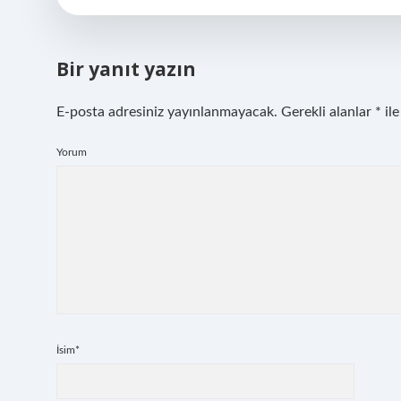
Bir yanıt yazın
E-posta adresiniz yayınlanmayacak.
Gerekli alanlar
*
ile
Yorum
İsim*