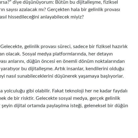
rsa?” diye düşünüyorum: Bütün bu dijitalleşme, fiziksel
ın sayısı azalacak mı? Gerçekten hala bir gelinlik provası
asıl hissedileceğini anlayabilecek miyiz?
lecekte, gelinlik provası süreci, sadece bir fiziksel hazırlık
 alan olacak. Sosyal medya platformlarında, her detayın
rovası anlarını, düğün öncesi en önemli dönüm noktalarından
 yaratıyor bu dijitalleşme. Artık insanlar, kendilerini olduğu
eyi nasıl sunabileceklerini düşünerek yaşamaya başlıyorlar.
 yolculuğu gibi olabilir. Fakat teknoloji her ne kadar faydalı
mek de bir risktir. Gelecekte sosyal medya, gerçek gelinlik
şeyin dijital ortamda paylaşılma isteği, geleneksel bir düğün