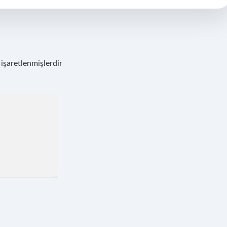
 işaretlenmişlerdir