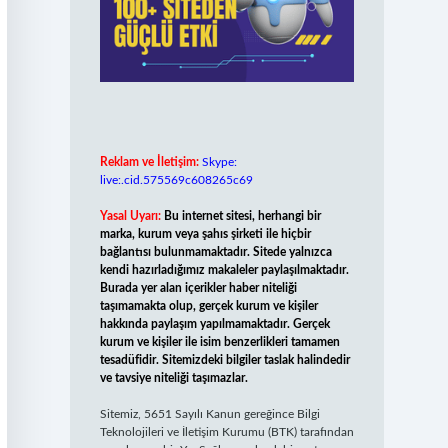
Reklam ve İletişim:
Skype:
live:.cid.575569c608265c69
Yasal Uyarı:
Bu internet sitesi, herhangi bir
marka, kurum veya şahıs şirketi ile hiçbir
bağlantısı bulunmamaktadır. Sitede yalnızca
kendi hazırladığımız makaleler paylaşılmaktadır.
Burada yer alan içerikler haber niteliği
taşımamakta olup, gerçek kurum ve kişiler
hakkında paylaşım yapılmamaktadır. Gerçek
kurum ve kişiler ile isim benzerlikleri tamamen
tesadüfidir. Sitemizdeki bilgiler taslak halindedir
ve tavsiye niteliği taşımazlar.
Sitemiz, 5651 Sayılı Kanun gereğince Bilgi
Teknolojileri ve İletişim Kurumu (BTK) tarafından