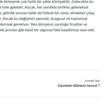
yle birleşerek çok farklı bir şekle bürünebilir. Gelecekte bu
 hale gelebilir. Ancak, her yenilikle birlikte, geleneksel
, gelinlik provası belki de fiziksel bir süreç olmaktan çıkıp,
lir. Ancak bu değişimin yanında, duygusal ve toplumsal
durmak gerekiyor. Yeni dünyanın sunduğu fırsatlar ve
nlik provası gibi basit bir olgunun bile hayatımıza nasıl etki
Sonraki Yazı
Geminin dümeni neresi ?