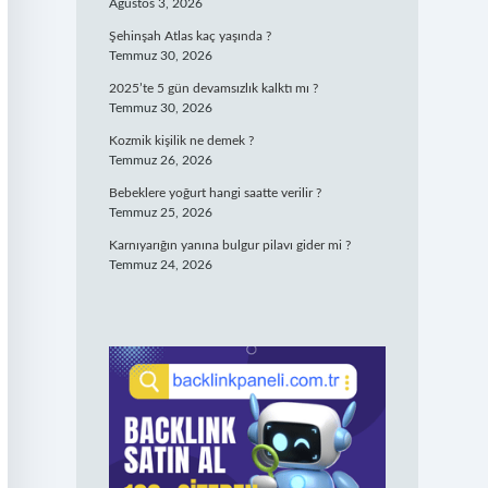
Ağustos 3, 2026
Şehinşah Atlas kaç yaşında ?
Temmuz 30, 2026
2025’te 5 gün devamsızlık kalktı mı ?
Temmuz 30, 2026
Kozmik kişilik ne demek ?
Temmuz 26, 2026
Bebeklere yoğurt hangi saatte verilir ?
Temmuz 25, 2026
Karnıyarığın yanına bulgur pilavı gider mi ?
Temmuz 24, 2026