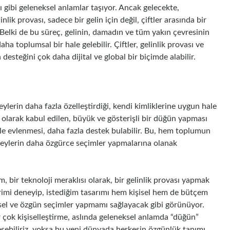
ı gibi geleneksel anlamlar taşıyor. Ancak gelecekte,
nlik provası, sadece bir gelin için değil, çiftler arasında bir
 Belki de bu süreç, gelinin, damadın ve tüm yakın çevresinin
aha toplumsal bir hale gelebilir. Çiftler, gelinlik provası ve
 desteğini çok daha dijital ve global bir biçimde alabilir.
reylerin daha fazla özelleştirdiği, kendi kimliklerine uygun hale
el olarak kabul edilen, büyük ve gösterişli bir düğün yapması
nle evlenmesi, daha fazla destek bulabilir. Bu, hem toplumun
reylerin daha özgürce seçimler yapmalarına olanak
bir teknoloji meraklısı olarak, bir gelinlik provası yapmak
erimi deneyip, istediğim tasarımı hem kişisel hem de bütçem
şisel ve özgün seçimler yapmamı sağlayacak gibi görünüyor.
 çok kişiselleştirme, aslında geleneksel anlamda “düğün”
eşebiliriz, yoksa bu yeni dünyada herkesin özgünlük tanımı