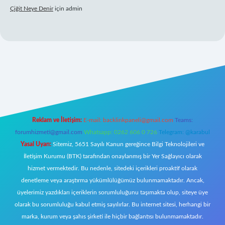
Çiğit Neye Denir
için
admin
lbet yeni giriş
famecasino giriş
ilbet giriş adresi
www.betexper.xyz/
Reklam ve İletişim:
E-mail:
backlinkpaneli@gmail.com
Teams:
forumhizmeti@gmail.com
Whatsapp: 0262 606 0 726
Telegram: @karabul
Yasal Uyarı:
Sitemiz, 5651 Sayılı Kanun gereğince Bilgi Teknolojileri ve
İletişim Kurumu (BTK) tarafından onaylanmış bir Yer Sağlayıcı olarak
hizmet vermektedir. Bu nedenle, sitedeki içerikleri proaktif olarak
denetleme veya araştırma yükümlülüğümüz bulunmamaktadır. Ancak,
üyelerimiz yazdıkları içeriklerin sorumluluğunu taşımakta olup, siteye üye
olarak bu sorumluluğu kabul etmiş sayılırlar. Bu internet sitesi, herhangi bir
marka, kurum veya şahıs şirketi ile hiçbir bağlantısı bulunmamaktadır.