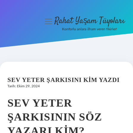
Rahat Yaşam Tüyoları
menüyü
aç
Konforlu anlara ilham veren fikirler!
Anasayfa
Gizlilik Politikası
Yasal Uyarı
SEV YETER ŞARKISINI KIM YAZDI
Hakkımızda
Tarih: Ekim 29, 2024
SEV YETER
ŞARKISININ SÖZ
YAZARI KIM?