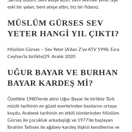
Sarhoş oldum, beni ateşe attın, beni sevmek yeter, aşk
eski bir yalan, beni ateşe attın, biz bir fidanız.
MÜSLÜM GÜRSES SEV
YETER HANGI YIL ÇIKTI?
Müslüm Gürses – Sev Yeter (A’dan Z’ye ATV 1998, Esra
Ceyhan’la birlikte)29. Aralık 2020
UĞUR BAYAR VE BURHAN
BAYAR KARDEŞ MI?
Özellikle 1980’lerde abisi Uğur Bayar ile birlikte Türk
müzik tarihinin en güzel eserlerinden bazılarını ortaya
koydu. Arabesk tarihinin en etkili isimlerinden Müslüm
Gürses ile çocukluk arkadaşlığı ve 1977’de başlayan
İbrahim Tatlıses ile ağabey-kardeş ilişkisi kendilerine ve