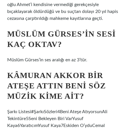
oğlu Ahmet’i kendisine vermediği gerekçesiyle
bıçaklayarak öldürdüğü ve bu suçtan dolayı 20 yıl hapis
cezasına çarptırıldığı mahkeme kayıtlarına geçti.
MÜSLÜM GÜRSES’IN SESI
KAÇ OKTAV?
Müslüm Gürses’in ses aralığı en az 3’tür.
KÂMURAN AKKOR BIR
ATEŞE ATTIN BENI SÖZ
MÜZIK KIME AIT?
Şarkı Listesi#ŞarkıSözleri4Beni Ateşe AtıyorsunAli
Tekintüre5Seni Bekleyen Biri VarYusuf
Kaya6YaratıcımYusuf Kaya7Eskiden O’yduCemal