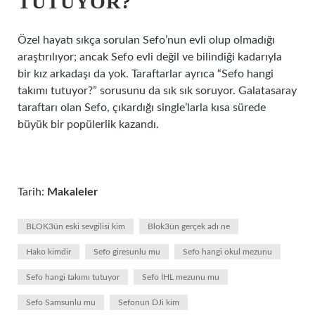
TUTUYOR?
Özel hayatı sıkça sorulan Sefo’nun evli olup olmadığı
araştırılıyor; ancak Sefo evli değil ve bilindiği kadarıyla
bir kız arkadaşı da yok. Taraftarlar ayrıca “Sefo hangi
takımı tutuyor?” sorusunu da sık sık soruyor. Galatasaray
taraftarı olan Sefo, çıkardığı single’larla kısa sürede
büyük bir popülerlik kazandı.
Tarih:
Makaleler
BLOK3ün eski sevgilisi kim
Blok3ün gerçek adı ne
Hako kimdir
Sefo giresunlu mu
Sefo hangi okul mezunu
Sefo hangi takımı tutuyor
Sefo İHL mezunu mu
Sefo Samsunlu mu
Sefonun DJi kim