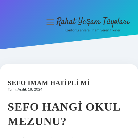
Rahat Yaşam Tüyoları
menüyü
aç
Konforlu anlara ilham veren fikirler!
Anasayfa
Gizlilik Politikası
Yasal Uyarı
SEFO IMAM HATIPLI MI
Hakkımızda
Tarih: Aralık 18, 2024
SEFO HANGI OKUL
MEZUNU?