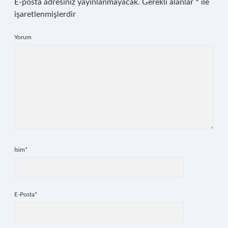
E-posta adresiniz yayınlanmayacak.
Gerekli alanlar
*
ile
işaretlenmişlerdir
Yorum
İsim*
E-Posta*