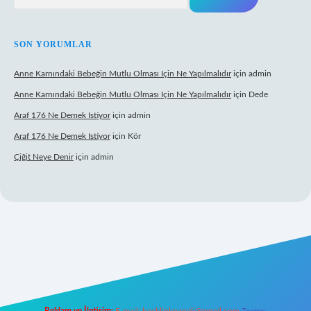
SON YORUMLAR
Anne Karnındaki Bebeğin Mutlu Olması Için Ne Yapılmalıdır
için
admin
Anne Karnındaki Bebeğin Mutlu Olması Için Ne Yapılmalıdır
için
Dede
Araf 176 Ne Demek Istiyor
için
admin
Araf 176 Ne Demek Istiyor
için
Kör
Çiğit Neye Denir
için
admin
giriş
ilbet giriş adresi
www.betexper.xyz/