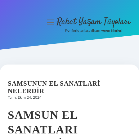
Rahat Yaşam Tüyoları
menüyü
aç
Konforlu anlara ilham veren fikirler!
Anasayfa
Gizlilik Politikası
Yasal Uyarı
SAMSUNUN EL SANATLARI
Hakkımızda
NELERDIR
Tarih: Ekim 24, 2024
SAMSUN EL
SANATLARI