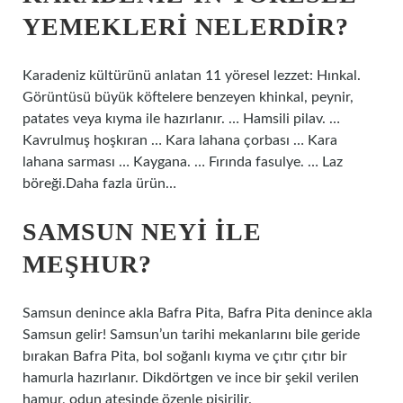
YEMEKLERI NELERDIR?
Karadeniz kültürünü anlatan 11 yöresel lezzet: Hınkal.
Görüntüsü büyük köftelere benzeyen khinkal, peynir,
patates veya kıyma ile hazırlanır. … Hamsili pilav. …
Kavrulmuş hoşkıran … Kara lahana çorbası … Kara
lahana sarması … Kaygana. … Fırında fasulye. … Laz
böreği.Daha fazla ürün…
SAMSUN NEYI ILE
MEŞHUR?
Samsun denince akla Bafra Pita, Bafra Pita denince akla
Samsun gelir! Samsun’un tarihi mekanlarını bile geride
bırakan Bafra Pita, bol soğanlı kıyma ve çıtır çıtır bir
hamurla hazırlanır. Dikdörtgen ve ince bir şekil verilen
hamur, odun ateşinde özenle pişirilir.