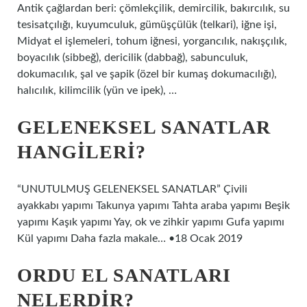
Antik çağlardan beri: çömlekçilik, demircilik, bakırcılık, su
tesisatçılığı, kuyumculuk, gümüşçülük (telkari), iğne işi,
Midyat el işlemeleri, tohum iğnesi, yorgancılık, nakışçılık,
boyacılık (sibbeğ), dericilik (dabbağ), sabunculuk,
dokumacılık, şal ve şapik (özel bir kumaş dokumacılığı),
halıcılık, kilimcilik (yün ve ipek), …
GELENEKSEL SANATLAR
HANGILERI?
“UNUTULMUŞ GELENEKSEL SANATLAR” Çivili
ayakkabı yapımı Takunya yapımı Tahta araba yapımı Beşik
yapımı Kaşık yapımı Yay, ok ve zihkir yapımı Gufa yapımı
Kül yapımı Daha fazla makale… •18 Ocak 2019
ORDU EL SANATLARI
NELERDIR?