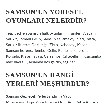
SAMSUN’UN YÖRESEL
OYUNLARI NELERDIR?
Tespit edilen Samsun halk oyunlarının isimleri: Alaçam,
Sarıkız, Tombul Gelin, Samsun sallama oyunları, Bafra,
Sarıkız ikileme, Demirağa, Zirto, Kabadayı, Kasap,
Samsun horonu, Tombul Gelin, Rumeli dik horonu,
Köroğlu, Kızlar havasi, Çarşamba, Çiftetellisi . , Çarşamba
maç havası, Çarşamba hoş geldin, sağırlar…
SAMSUN’UN HANGI
YERLERI MEŞHURDUR?
Samsun Gezilecek YerlerBandırma Vapur
Müzesi.VezirköprüGazi Müzesi.Onur AnıtıBafra.Amisos