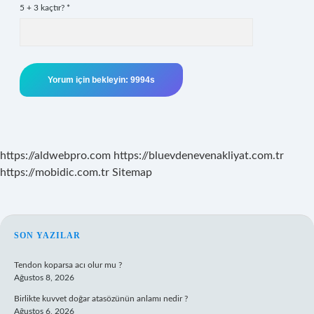
5 + 3 kaçtır?
*
https://aldwebpro.com
https://bluevdenevenakliyat.com.tr
https://mobidic.com.tr
Sitemap
SIDEBAR
SON YAZILAR
Tendon koparsa acı olur mu ?
Ağustos 8, 2026
Birlikte kuvvet doğar atasözünün anlamı nedir ?
Ağustos 6, 2026