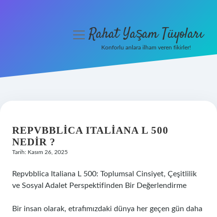
Rahat Yaşam Tüyoları
menüyü
aç
Konforlu anlara ilham veren fikirler!
Anasayfa
Gizlilik Politikası
Yasal Uyarı
REPVBBLICA ITALIANA L 500
Hakkımızda
NEDIR ?
Tarih: Kasım 26, 2025
Repvbblica Italiana L 500: Toplumsal Cinsiyet, Çeşitlilik
ve Sosyal Adalet Perspektifinden Bir Değerlendirme
Bir insan olarak, etrafımızdaki dünya her geçen gün daha