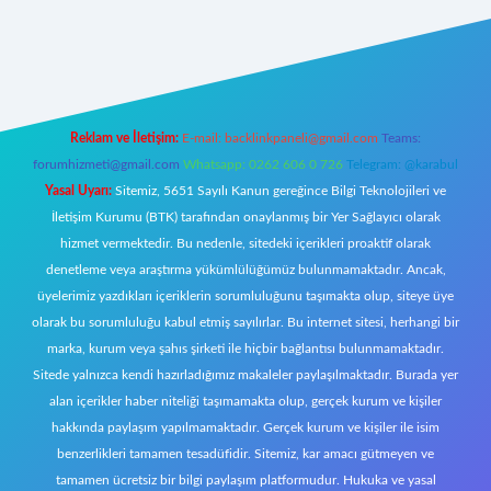
giriş
ilbet giriş adresi
www.betexper.xyz/
Reklam ve İletişim:
E-mail:
backlinkpaneli@gmail.com
Teams:
forumhizmeti@gmail.com
Whatsapp: 0262 606 0 726
Telegram: @karabul
Yasal Uyarı:
Sitemiz, 5651 Sayılı Kanun gereğince Bilgi Teknolojileri ve
İletişim Kurumu (BTK) tarafından onaylanmış bir Yer Sağlayıcı olarak
hizmet vermektedir. Bu nedenle, sitedeki içerikleri proaktif olarak
denetleme veya araştırma yükümlülüğümüz bulunmamaktadır. Ancak,
üyelerimiz yazdıkları içeriklerin sorumluluğunu taşımakta olup, siteye üye
olarak bu sorumluluğu kabul etmiş sayılırlar. Bu internet sitesi, herhangi bir
marka, kurum veya şahıs şirketi ile hiçbir bağlantısı bulunmamaktadır.
Sitede yalnızca kendi hazırladığımız makaleler paylaşılmaktadır. Burada yer
alan içerikler haber niteliği taşımamakta olup, gerçek kurum ve kişiler
hakkında paylaşım yapılmamaktadır. Gerçek kurum ve kişiler ile isim
benzerlikleri tamamen tesadüfidir. Sitemiz, kar amacı gütmeyen ve
tamamen ücretsiz bir bilgi paylaşım platformudur. Hukuka ve yasal