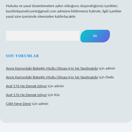
Hukuka ve yasal düzenlemelere aykırı olduğunu düşündüğünüz içerikleri,
backlinkpanelicomtr@gmail.com
adresine bildirmeniz halinde, ilgili içerikler
yasal süre içerisinde sitemizden kaldırılacaktır.
Arama
SON YORUMLAR
Anne Karnındaki Bebeğin Mutlu Olması Için Ne Yapılmalıdır
için
admin
Anne Karnındaki Bebeğin Mutlu Olması Için Ne Yapılmalıdır
için
Dede
Araf 176 Ne Demek Istiyor
için
admin
Araf 176 Ne Demek Istiyor
için
Kör
Çiğit Neye Denir
için
admin