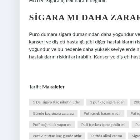
HAYIR. Sigara içmek haram değildir.
SIGARA MI DAHA ZARA
Puro dumanı sigara dumanından daha yoğundur ve bu
kanseri ve diş eti hastalığı gibi diğer hastalıkların
yoğundur ve bu nedenle daha yüksek seviyelerde nikot
hastalıkların riskini artırabilir. Kanser ve diş eti hasta
Tarih:
Makaleler
1 Dal sigara Kaç nikotin Eder
1 puf kaç sigara eder
200
Günde kaç sigara zararsız
Puf içmek haram mıdır
Puf i
Puff bağımlılık yapar mı
Puff içerken içine çekilir mi
Pu
Puff vücuttan kaç günde atılır
Puffda alkol var mı
Siga