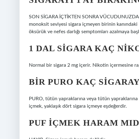
SON SİGARA İÇTİKTEN SONRA VÜCUDUNUZDAKİ DE
monoksit seviyesi sigara içmeyen birinin kanındaki 
öksürük ve nefes darlığı semptomları azalmaya başlar
1 DAL SIGARA KAÇ NIK
Normal bir sigara 2 mg içerir. Nikotin içermesine ra
BIR PURO KAÇ SIGARA
PURO, tütün yapraklarına veya tütün yapraklarına sp
içmek, yaklaşık dört sigara içmeye eşdeğerdir.
PUF IÇMEK HARAM MID