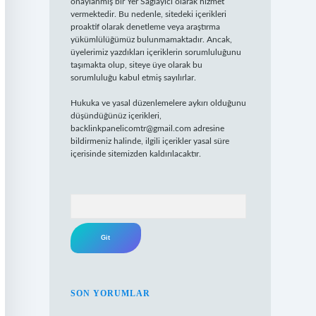
onaylanmış bir Yer Sağlayıcı olarak hizmet
vermektedir. Bu nedenle, sitedeki içerikleri
proaktif olarak denetleme veya araştırma
yükümlülüğümüz bulunmamaktadır. Ancak,
üyelerimiz yazdıkları içeriklerin sorumluluğunu
taşımakta olup, siteye üye olarak bu
sorumluluğu kabul etmiş sayılırlar.
Hukuka ve yasal düzenlemelere aykırı olduğunu
düşündüğünüz içerikleri,
backlinkpanelicomtr@gmail.com
adresine
bildirmeniz halinde, ilgili içerikler yasal süre
içerisinde sitemizden kaldırılacaktır.
Arama
SON YORUMLAR