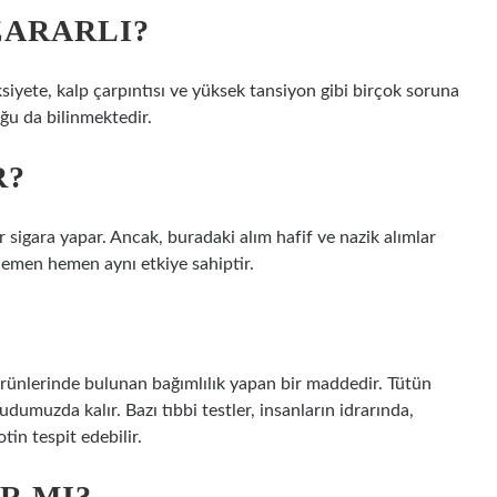
ZARARLI?
siyete, kalp çarpıntısı ve yüksek tansiyon gibi birçok soruna
duğu da bilinmektedir.
R?
r sigara yapar. Ancak, buradaki alım hafif ve nazik alımlar
hemen hemen aynı etkiye sahiptir.
 ürünlerinde bulunan bağımlılık yapan bir maddedir. Tütün
udumuzda kalır. Bazı tıbbi testler, insanların idrarında,
in tespit edebilir.
R MI?