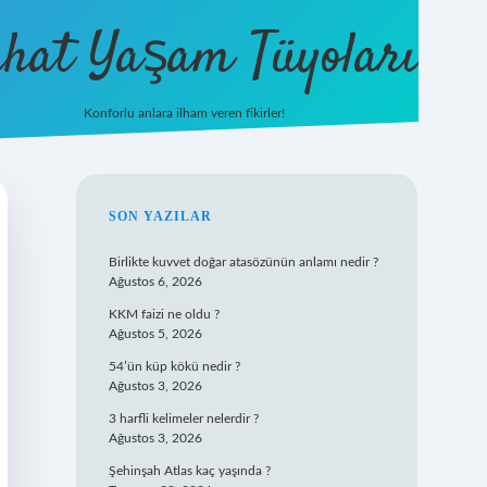
hat Yaşam Tüyoları
Konforlu anlara ilham veren fikirler!
ilbet yeni gir
SIDEBAR
SON YAZILAR
Birlikte kuvvet doğar atasözünün anlamı nedir ?
Ağustos 6, 2026
KKM faizi ne oldu ?
Ağustos 5, 2026
54’ün küp kökü nedir ?
Ağustos 3, 2026
3 harfli kelimeler nelerdir ?
Ağustos 3, 2026
Şehinşah Atlas kaç yaşında ?