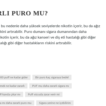
RLI PURO MU?
 nedenle daha yüksek seviyelerde nikotin içerir, bu da ağız
 riskini artırabilir. Puro dumanı sigara dumanından daha
in içerir, bu da ağız kanseri ve diş eti hastalığı gibi diğer
lığı gibi diğer hastalıkların riskini artırabilir.
00 puff ne kadar gider
Bir puro kaç sigaraya bedel
çmek ne kadar zararlı
PUF mu daha zararlı sigara mı
ff kanda çıkar mı
Puff vücuda zarar verir mi
ra mı daha zararlı puro mu
Sigara yerine ne içebilirim