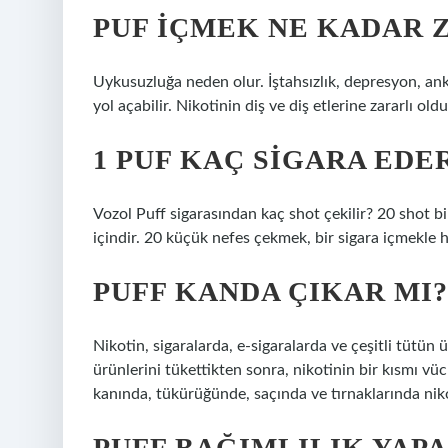
PUF IÇMEK NE KADAR 
Uykusuzluğa neden olur. İştahsızlık, depresyon, ank
yol açabilir. Nikotinin diş ve diş etlerine zararlı ol
1 PUF KAÇ SIGARA EDE
Vozol Puff sigarasından kaç shot çekilir? 20 shot bi
içindir. 20 küçük nefes çekmek, bir sigara içmekle 
PUFF KANDA ÇIKAR MI?
Nikotin, sigaralarda, e-sigaralarda ve çeşitli tütün
ürünlerini tükettikten sonra, nikotinin bir kısmı vüc
kanında, tükürüğünde, saçında ve tırnaklarında nikot
PUFF BAĞIMLILIK YAPA