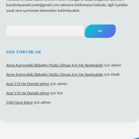
backlinkpanelicomtr@gmail.com
adresine bildirmeniz halinde, ilgili içerikler
yasal süre içerisinde sitemizden kaldırılacaktır.
Arama
SON YORUMLAR
Anne Karnındaki Bebeğin Mutlu Olması Için Ne Yapılmalıdır
için
admin
Anne Karnındaki Bebeğin Mutlu Olması Için Ne Yapılmalıdır
için
Dede
Araf 176 Ne Demek Istiyor
için
admin
Araf 176 Ne Demek Istiyor
için
Kör
Çiğit Neye Denir
için
admin