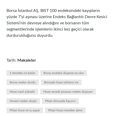
Borsa İstanbul AŞ, BIST 100 endeksindeki kayıpların
yüzde 7’yi aşması üzerine Endeks Bağlantılı Devre Kesici
Sistemi’nin devreye alındığını ve borsanın tüm
segmentlerinde işlemlerin ikinci kez geçici olarak
durdurulduğunu duyurdu.
Tarih:
Makaleler
1 temettü ne kadar
Borsa endeksi düşerse ne olur
Borsa neden durdu
Borsada hisse sıfırlanır mı
Hisse nasıl yükselir
Hisse senedi piyasası neden düşüyor
Hissesi neden düştü
Pfizer dünyada kaçıncı
Pfizer hisse ne iş yapar
Pfizer hisse nereden alınır