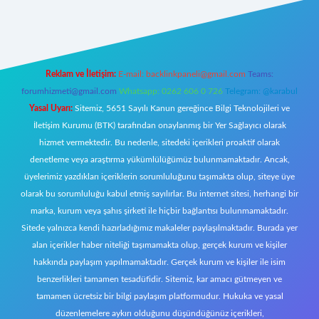
ilbet giriş adresi
www.betexper.xyz/
Reklam ve İletişim:
E-mail:
backlinkpaneli@gmail.com
Teams:
forumhizmeti@gmail.com
Whatsapp: 0262 606 0 726
Telegram: @karabul
Yasal Uyarı:
Sitemiz, 5651 Sayılı Kanun gereğince Bilgi Teknolojileri ve
İletişim Kurumu (BTK) tarafından onaylanmış bir Yer Sağlayıcı olarak
hizmet vermektedir. Bu nedenle, sitedeki içerikleri proaktif olarak
denetleme veya araştırma yükümlülüğümüz bulunmamaktadır. Ancak,
üyelerimiz yazdıkları içeriklerin sorumluluğunu taşımakta olup, siteye üye
olarak bu sorumluluğu kabul etmiş sayılırlar. Bu internet sitesi, herhangi bir
marka, kurum veya şahıs şirketi ile hiçbir bağlantısı bulunmamaktadır.
Sitede yalnızca kendi hazırladığımız makaleler paylaşılmaktadır. Burada yer
alan içerikler haber niteliği taşımamakta olup, gerçek kurum ve kişiler
hakkında paylaşım yapılmamaktadır. Gerçek kurum ve kişiler ile isim
benzerlikleri tamamen tesadüfidir. Sitemiz, kar amacı gütmeyen ve
tamamen ücretsiz bir bilgi paylaşım platformudur. Hukuka ve yasal
düzenlemelere aykırı olduğunu düşündüğünüz içerikleri,