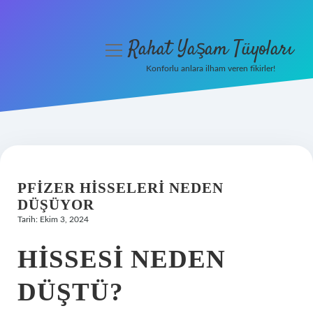
Rahat Yaşam Tüyoları
menüyü
aç
Konforlu anlara ilham veren fikirler!
Anasayfa
Gizlilik Politikası
Yasal Uyarı
PFIZER HISSELERI NEDEN
Hakkımızda
DÜŞÜYOR
Tarih: Ekim 3, 2024
HISSESI NEDEN
DÜŞTÜ?