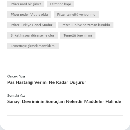
Pfizer nasıl bir şirket
Pfizer ne hapı
Pfizer neden Viatris oldu
Pfizer temettü veriyor mu
Pfizer Türkiye Genel Müdür
Pfizer Türkiye ne zaman kuruldu
Şirket hissesi düşerse ne olur
Temettü önemli mi
Temettüye girmek mantıklı mı
Önceki Yazı
Pas Hastalığı Verimi Ne Kadar Düşürür
Sonraki Yazı
Sanayi Devriminin Sonuçları Nelerdir Maddeler Halinde