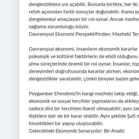
dengesizliklere yol açabilir. Bununla birlikte, her
refah açısından farklı sonuçlar doğurabilir. Kamu poli
dengelemeyi amaçlayan bir rol oynar. Ancak mezhep
sağlama sorumluluğu büyür.
Davranışsal Ekonomi Perspektifinden: Mezhebi Terc
Davranışsal ekonomi, insanların ekonomik kararlar 
psikolojik ve kültürel faktörlerin de etkili olduğun
alma süreçlerinde önemli bir rol oynar. İnsanlar, topl
deneyimleri doğrultusunda kararlar alırken, ekono
dengesizlikler yaratabilir, çünkü bireyler bazen gele
Peygamber Efendimiz’in hangi mezhebi takip ettiği, 
ekonomik ve sosyal tercihler yapmalarını da etkiley
sadece dini bir tercihten ibaret olmayabilir; aynı 
ilişkilere dair de bir karar olabilir. Aynı şekilde Şa
hissettikleri bir yapıyı oluşturabilir.
Gelecekteki Ekonomik Senaryolar: Bir Analiz