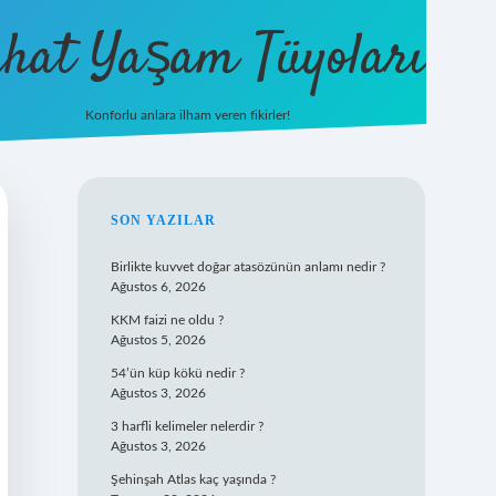
hat Yaşam Tüyoları
Konforlu anlara ilham veren fikirler!
ilbet yeni giriş
famecasino giriş
il
SIDEBAR
SON YAZILAR
Birlikte kuvvet doğar atasözünün anlamı nedir ?
Ağustos 6, 2026
KKM faizi ne oldu ?
Ağustos 5, 2026
54’ün küp kökü nedir ?
Ağustos 3, 2026
3 harfli kelimeler nelerdir ?
Ağustos 3, 2026
Şehinşah Atlas kaç yaşında ?