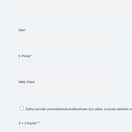
İsim*
E-Posta*
Web Sitesi
Daha sonraki yorumlarımda kullanılması için adım, e-posta adresim ve 
5 + 3 kaçtır?
*