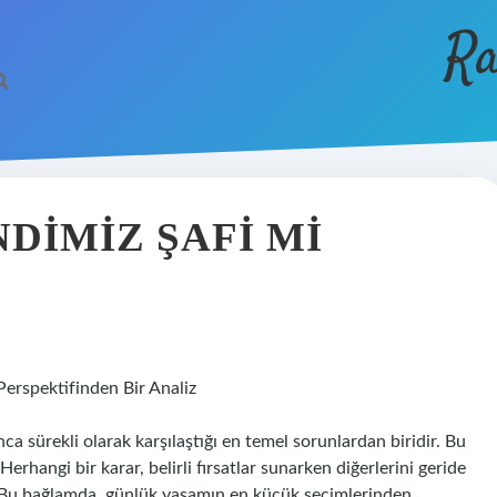
Ra
DIMIZ ŞAFI MI
erspektifinden Bir Analiz
ca sürekli olarak karşılaştığı en temel sorunlardan biridir. Bu
Herhangi bir karar, belirli fırsatlar sunarken diğerlerini geride
ar. Bu bağlamda, günlük yaşamın en küçük seçimlerinden