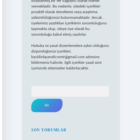
onaylanmış bir Yer Sağlayıcı olarak hizmet
vermektedir. Bu nedenle, sitedeki içerikleri
proaktif olarak denetleme veya araştırma
yükümlülüğümüz bulunmamaktadır. Ancak,
üyelerimiz yazdıkları içeriklerin sorumluluğunu
taşımakta olup, siteye üye olarak bu
sorumluluğu kabul etmiş sayılırlar.
Hukuka ve yasal düzenlemelere aykırı olduğunu
düşündüğünüz içerikleri,
backlinkpanelicomtr@gmail.com
adresine
bildirmeniz halinde, ilgili içerikler yasal süre
içerisinde sitemizden kaldırılacaktır.
Arama
SON YORUMLAR