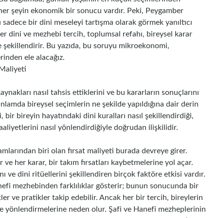
r her şeyin ekonomik bir sonucu vardır. Peki, Peygamber
sadece bir dini meseleyi tartışma olarak görmek yanıltıcı
r dini ve mezhebi tercih, toplumsal refahı, bireysel karar
e şekillendirir. Bu yazıda, bu soruyu mikroekonomi,
inden ele alacağız.
Maliyeti
ynakları nasıl tahsis ettiklerini ve bu kararların sonuçlarını
anlamda bireysel seçimlerin ne şekilde yapıldığına dair derin
bir bireyin hayatındaki dini kuralları nasıl şekillendirdiği,
aaliyetlerini nasıl yönlendirdiğiyle doğrudan ilişkilidir.
larından biri olan fırsat maliyeti burada devreye girer.
 ve her karar, bir takım fırsatları kaybetmelerine yol açar.
 ve dini ritüellerini şekillendiren birçok faktöre etkisi vardır.
efi mezhebinden farklılıklar gösterir; bunun sonucunda bir
ler ve pratikler takip edebilir. Ancak her bir tercih, bireylerin
ilde yönlendirmelerine neden olur. Şafi ve Hanefi mezheplerinin