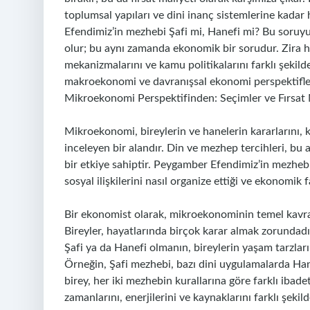
toplumsal yapıları ve dini inanç sistemlerine kada
Efendimiz’in mezhebi Şafi mi, Hanefi mi? Bu soruyu 
olur; bu aynı zamanda ekonomik bir sorudur. Zira he
mekanizmalarını ve kamu politikalarını farklı şekild
makroekonomi ve davranışsal ekonomi perspektifler
Mikroekonomi Perspektifinden: Seçimler ve Fırsat 
Mikroekonomi, bireylerin ve hanelerin kararlarını, ka
inceleyen bir alandır. Din ve mezhep tercihleri, bu 
bir etkiye sahiptir. Peygamber Efendimiz’in mezhebi, 
sosyal ilişkilerini nasıl organize ettiği ve ekonomik f
Bir ekonomist olarak, mikroekonominin temel kavram
Bireyler, hayatlarında birçok karar almak zorundadır
Şafi ya da Hanefi olmanın, bireylerin yaşam tarzlarını
Örneğin, Şafi mezhebi, bazı dini uygulamalarda Han
birey, her iki mezhebin kurallarına göre farklı ibadet
zamanlarını, enerjilerini ve kaynaklarını farklı şek