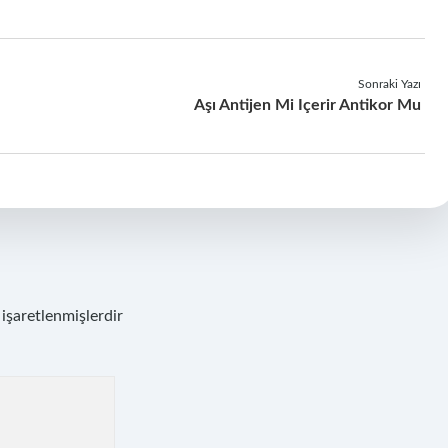
Sonraki Yazı
Aşı Antijen Mi Içerir Antikor Mu
 işaretlenmişlerdir