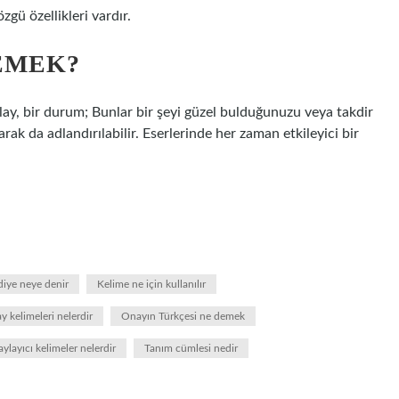
gü özellikleri vardır.
EMEK?
, bir durum; Bunlar bir şeyi güzel bulduğunuzu veya takdir
arak da adlandırılabilir. Eserlerinde her zaman etkileyici bir
diye neye denir
Kelime ne için kullanılır
 kelimeleri nelerdir
Onayın Türkçesi ne demek
ylayıcı kelimeler nelerdir
Tanım cümlesi nedir