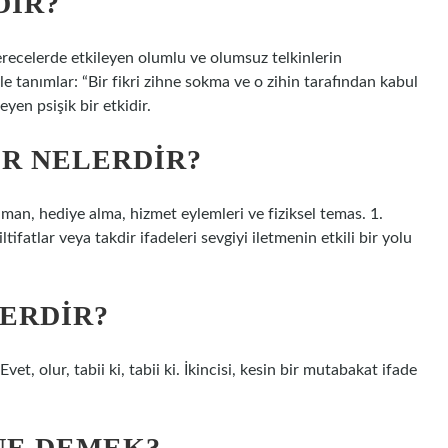
DIR?
derecelerde etkileyen olumlu ve olumsuz telkinlerin
le tanımlar: “Bir fikri zihne sokma ve o zihin tarafından kabul
yen psişik bir etkidir.
R NELERDIR?
 zaman, hediye alma, hizmet eylemleri ve fiziksel temas. 1.
tlar veya takdir ifadeleri sevgiyi iletmenin etkili bir yolu
ERDIR?
et, olur, tabii ki, tabii ki. İkincisi, kesin bir mutabakat ifade
NE DEMEK?