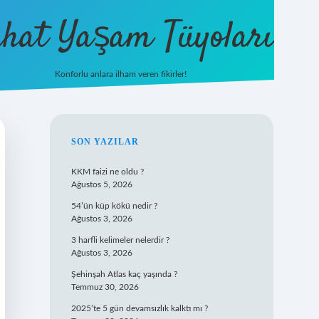
hat Yaşam Tüyoları
Konforlu anlara ilham veren fikirler!
ilbet yeni giriş
famecasino giriş
ilb
SIDEBAR
SON YAZILAR
KKM faizi ne oldu ?
Ağustos 5, 2026
54’ün küp kökü nedir ?
Ağustos 3, 2026
3 harfli kelimeler nelerdir ?
Ağustos 3, 2026
Şehinşah Atlas kaç yaşında ?
Temmuz 30, 2026
2025’te 5 gün devamsızlık kalktı mı ?