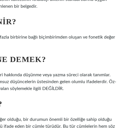
lenen bir belgedir.
NIR?
 fazla birbirine bağlı biçimbirimden oluşan ve fonetik değer
NE DEMEK?
eri hakkında düşünme veya yazma süreci olarak tanımlar.
suz düşüncelerin üstesinden gelen olumlu ifadelerdir. Öz-
alan söylemekle ilgili DEĞİLDİR.
?
er olduğu, bir durumun önemli bir özelliğe sahip olduğu
nü ifade eden bir cümle türüdür. Bu tür cümlelerin hem söz