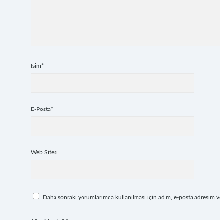
İsim*
E-Posta*
Web Sitesi
Daha sonraki yorumlarımda kullanılması için adım, e-posta adresim ve 