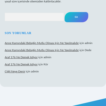
yasal süre içerisinde sitemizden kaldırılacaktır.
Arama
SON YORUMLAR
Anne Karnındaki Bebeğin Mutlu Olması Için Ne Yapılmalıdır
için
admin
Anne Karnındaki Bebeğin Mutlu Olması Için Ne Yapılmalıdır
için
Dede
Araf 176 Ne Demek Istiyor
için
admin
Araf 176 Ne Demek Istiyor
için
Kör
Çiğit Neye Denir
için
admin
iş
ilbet giriş adresi
www.betexper.xyz/