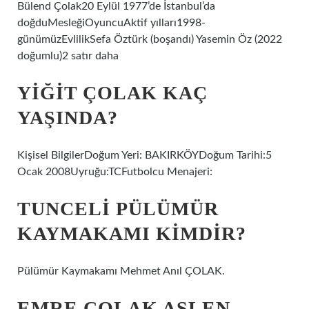
Bülend Çolak20 Eylül 1977’de İstanbul’da
doğduMesleğiOyuncuAktif yılları1998-
günümüzEvlilikSefa Öztürk (boşandı) Yasemin Öz (2022
doğumlu)2 satır daha
YIĞIT ÇOLAK KAÇ
YAŞINDA?
Kişisel BilgilerDoğum Yeri: BAKIRKÖYDoğum Tarihi:5
Ocak 2008Uyruğu:TCFutbolcu Menajeri:
TUNCELI PÜLÜMÜR
KAYMAKAMI KIMDIR?
Pülümür Kaymakamı Mehmet Anıl ÇOLAK.
EMRE ÇOLAK ASLEN