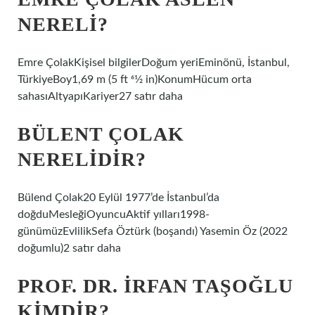
NERELI?
Emre ÇolakKişisel bilgilerDoğum yeriEminönü, İstanbul,
TürkiyeBoy1,69 m (5 ft 61⁄2 in)KonumHücum orta
sahasıAltyapıKariyer27 satır daha
BÜLENT ÇOLAK
NERELIDIR?
Bülend Çolak20 Eylül 1977’de İstanbul’da
doğduMesleğiOyuncuAktif yılları1998-
günümüzEvlilikSefa Öztürk (boşandı) Yasemin Öz (2022
doğumlu)2 satır daha
PROF. DR. İRFAN TAŞOĞLU
KIMDIR?