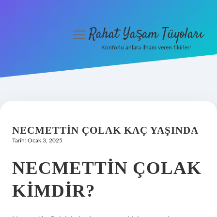
Rahat Yaşam Tüyoları
menüyü
aç
Konforlu anlara ilham veren fikirler!
Anasayfa
Gizlilik Politikası
Yasal Uyarı
NECMETTIN ÇOLAK KAÇ YAŞINDA
Hakkımızda
Tarih: Ocak 3, 2025
NECMETTIN ÇOLAK
KIMDIR?