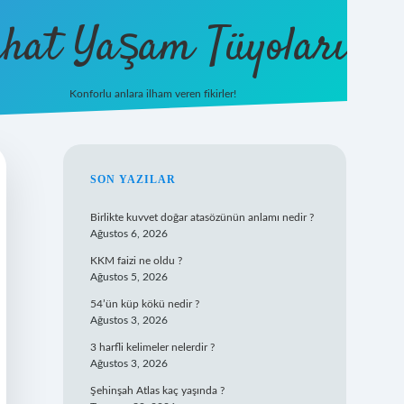
hat Yaşam Tüyoları
Konforlu anlara ilham veren fikirler!
ilbet yeni gir
SIDEBAR
SON YAZILAR
Birlikte kuvvet doğar atasözünün anlamı nedir ?
Ağustos 6, 2026
KKM faizi ne oldu ?
Ağustos 5, 2026
54’ün küp kökü nedir ?
Ağustos 3, 2026
3 harfli kelimeler nelerdir ?
Ağustos 3, 2026
Şehinşah Atlas kaç yaşında ?