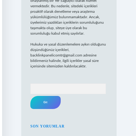
onaylanmış bir Yer Sağlayıcı olarak hizmet
vermektedir. Bu nedenle, sitedeki içerikleri
proaktif olarak denetleme veya araştırma
yükümlülüğümüz bulunmamaktadır. Ancak,
üyelerimiz yazdıkları içeriklerin sorumluluğunu
taşımakta olup, siteye üye olarak bu
sorumluluğu kabul etmiş sayılırlar.
Hukuka ve yasal düzenlemelere aykırı olduğunu
düşündüğünüz içerikleri,
backlinkpanelicomtr@gmail.com
adresine
bildirmeniz halinde, ilgili içerikler yasal süre
içerisinde sitemizden kaldırılacaktır.
Arama
SON YORUMLAR