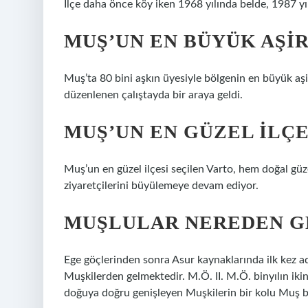
İlçe daha önce köy iken 1968 yılında belde, 1987 yıl
MUŞ’UN EN BÜYÜK AŞIR
Muş’ta 80 bini aşkın üyesiyle bölgenin en büyük aşi
düzenlenen çalıştayda bir araya geldi.
MUŞ’UN EN GÜZEL ILÇE
Muş’un en güzel ilçesi seçilen Varto, hem doğal güzel
ziyaretçilerini büyülemeye devam ediyor.
MUŞLULAR NEREDEN G
Ege göçlerinden sonra Asur kaynaklarında ilk kez adı
Muşkilerden gelmektedir. M.Ö. II. M.Ö. binyılın iki
doğuya doğru genişleyen Muşkilerin bir kolu Muş böl