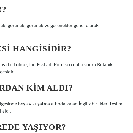
R?
ek, görenek, görenek ve görenekler genel olarak
SI HANGISIDIR?
Muş da il olmuştur. Eski adı Kop iken daha sonra Bulanık
çesidir.
ARDAN KIM ALDI?
esinde beş ay kuşatma altında kalan İngiliz birlikleri teslim
 aldı.
EDE YAŞIYOR?