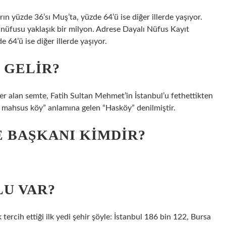
n yüzde 36’sı Muş’ta, yüzde 64’ü ise diğer illerde yaşıyor.
 nüfusu yaklaşık bir milyon. Adrese Dayalı Nüfus Kayıt
 64’ü ise diğer illerde yaşıyor.
 GELIR?
er alan semte, Fatih Sultan Mehmet’in İstanbul’u fethettikten
a mahsus köy” anlamına gelen “Hasköy” denilmiştir.
 BAŞKANI KIMDIR?
LU VAR?
 tercih ettiği ilk yedi şehir şöyle: İstanbul 186 bin 122, Bursa