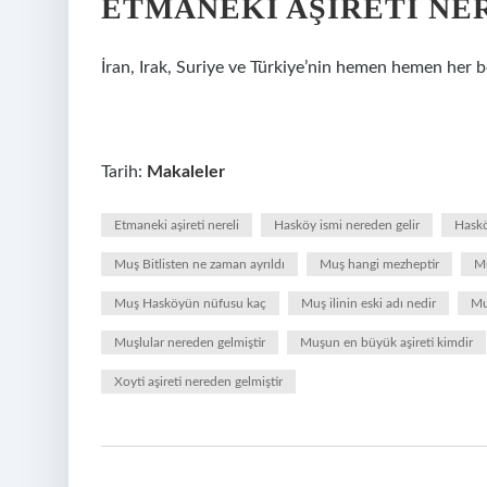
ETMANEKI AŞIRETI NE
İran, Irak, Suriye ve Türkiye’nin hemen hemen her b
Tarih:
Makaleler
Etmaneki aşireti nereli
Hasköy ismi nereden gelir
Haskö
Muş Bitlisten ne zaman ayrıldı
Muş hangi mezheptir
Mu
Muş Hasköyün nüfusu kaç
Muş ilinin eski adı nedir
Mu
Muşlular nereden gelmiştir
Muşun en büyük aşireti kimdir
Xoyti aşireti nereden gelmiştir