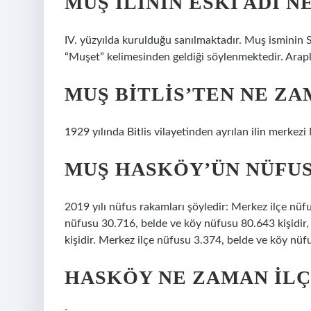
MUŞ ILININ ESKI ADI N
IV. yüzyılda kurulduğu sanılmaktadır. Muş isminin
“Muşet” kelimesinden geldiği söylenmektedir. Arapla
MUŞ BITLIS’TEN NE ZA
1929 yılında Bitlis vilayetinden ayrılan ilin merkez
MUŞ HASKÖY’ÜN NÜFU
2019 yılı nüfus rakamları şöyledir: Merkez ilçe nü
nüfusu 30.716, belde ve köy nüfusu 80.643 kişidir
kişidir. Merkez ilçe nüfusu 3.374, belde ve köy nüf
HASKÖY NE ZAMAN ILÇ