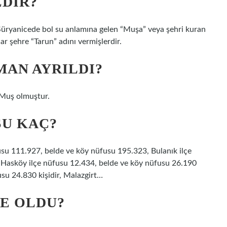
EDIR?
 Süryanicede bol su anlamına gelen “Muşa” veya şehri kuran
r şehre “Tarun” adını vermişlerdir.
MAN AYRILDI?
i Muş olmuştur.
SU KAÇ?
fusu 111.927, belde ve köy nüfusu 195.323, Bulanık ilçe
, Hasköy ilçe nüfusu 12.434, belde ve köy nüfusu 26.190
usu 24.830 kişidir, Malazgirt…
E OLDU?