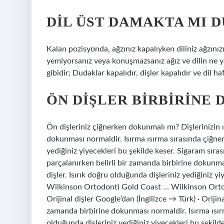
DIL ÜST DAMAKTA MI 
Kalan pozisyonda, ağzınız kapalıyken diliniz ağzını
yemiyorsanız veya konuşmazsanız ağız ve dilin ne ya
gibidir; Dudaklar kapalıdır, dişler kapalıdır ve dil 
ÖN DIŞLER BIRBIRINE 
Ön dişleriniz çiğnerken dokunmalı mı? Dişlerinizin ı
dokunması normaldir. Isırma ısırma sırasında çiğneme
yediğiniz yiyecekleri bu şekilde keser. Sigaram sıras
parçalanırken belirli bir zamanda birbirine dokunma
dişler. Isırık doğru olduğunda dişleriniz yediğiniz yi
Wilkinson Ortodonti Gold Coast … Wilkinson Orto
Orijinal dişler Google’dan (İngilizce → Türk) · Orijina
zamanda birbirine dokunması normaldir. Isırma ısırm
olduğunda dişleriniz yediğiniz yiyecekleri bu şekild