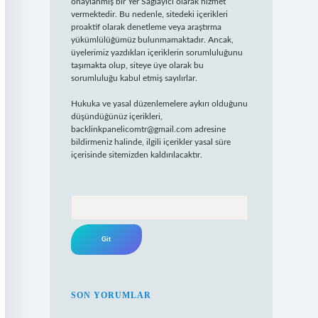
onaylanmış bir Yer Sağlayıcı olarak hizmet
vermektedir. Bu nedenle, sitedeki içerikleri
proaktif olarak denetleme veya araştırma
yükümlülüğümüz bulunmamaktadır. Ancak,
üyelerimiz yazdıkları içeriklerin sorumluluğunu
taşımakta olup, siteye üye olarak bu
sorumluluğu kabul etmiş sayılırlar.
Hukuka ve yasal düzenlemelere aykırı olduğunu
düşündüğünüz içerikleri,
backlinkpanelicomtr@gmail.com
adresine
bildirmeniz halinde, ilgili içerikler yasal süre
içerisinde sitemizden kaldırılacaktır.
Arama
SON YORUMLAR