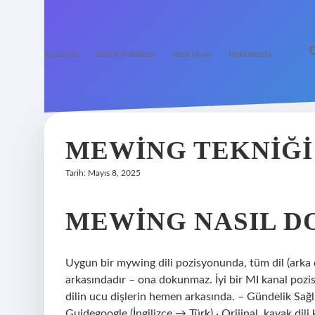
Anasayfa
Gizlilik Politikası
Yasal Uyarı
Hakkımızda
MEWING TEKNIĞI
Tarih: Mayıs 8, 2025
MEWING NASIL D
Uygun bir mywing dili pozisyonunda, tüm dil (arka d
arkasındadır – ona dokunmaz. İyi bir MI kanal pozis
dilin ucu dişlerin hemen arkasında. – Gündelik Sa
Guidegoogle (İngilizce → Türk) · Orijinal, kayak dili