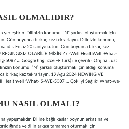
SIL OLMALIDIR?
a yerleştirin. Dilinizin konumu, “N” şarkısı oluşturmak için
tun. Gün boyunca birkaç kez tekrarlayın. Dilinizin konumu,
lmalıdır. En az 20 saniye tutun. Gün boyunca birkaç kez
REGINGISIZ OLABİLİR MİSİNİZ? -Well HealthVell ›What-
87 … Google (İngilizce → Türk) ile çevrili · Orijinal, üst
ilinizin konumu, “N” şarkısı oluşturmak için aldığı konuma
unca birkaç kez tekrarlayın. 19 Ağu 2024 NEWING VE
Healthvell ›What-IS-WE-5087 … Çok İyi Sağlık› What-we-
MU NASIL OLMALI?
ına yapışmalıdır. Diline bağlı kaslar boynun arkasına ve
ırıldığında ve dilin arkası tamamen oturmak için