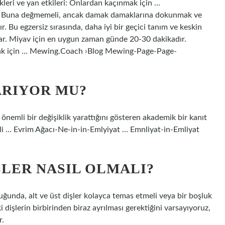
eri ve yan etkileri: Onlardan kaçınmak için …
 Buna değmemeli, ancak damak damaklarına dokunmak ve
r. Bu egzersiz sırasında, daha iyi bir geçici tanım ve keskin
orlar. Miyav için en uygun zaman günde 20-30 dakikadır.
ınmak için … Mewing.Coach ›Blog Mewing-Page-Page-
ARIYOR MU?
nemli bir değişiklik yarattığını gösteren akademik bir kanıt
li … Evrim Ağacı-Ne-in-in-Emlyiyat … Emnliyat-in-Emliyat
LER NASIL OLMALI?
unda, alt ve üst dişler kolayca temas etmeli veya bir boşluk
 dişlerin birbirinden biraz ayrılması gerektiğini varsayıyoruz,
r.