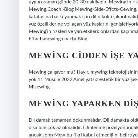
uygun zaman günde 20-30 dakikadır. Mewing’in riskl
Mewing.Coach ›Blog Mewing-Side-Effcts-Cewing.
kafatasına baskı yapmak için dilin kökü çıkarılmalıdı
yüz özelliklerine yol açan yüz kaslarını genişletiy
Mewing’in riskleri ve yan etkileri: onlardan kaç
Effactsmewing.coach› Blog
MEWING CIDDEN IŞE Y
Mewing çalışıyor mu? Hayır, mywing teknolojisinin ö
yok.11 Muscle 2022 Ameliyatsız estetik bir yüz şek
Misewing
MEWING YAPARKEN DIŞ
Dil damak tamamen dokunmalıdır. Dil damakta olduğ
olsa bile çok az olmalıdır. (Dinlenme pozisyonundaki
ancak John Mew bu fikri kabul etmediğini belirtiyo