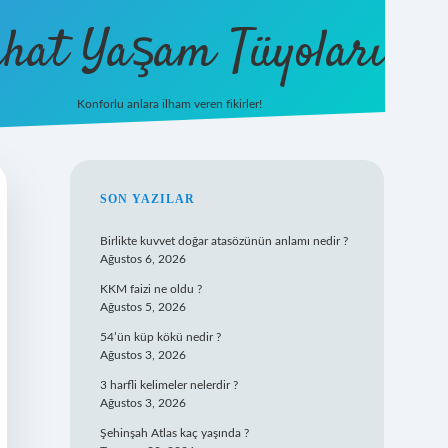
hat Yaşam Tüyoları
Konforlu anlara ilham veren fikirler!
ilbet yeni giriş
famecasino giriş
ilbet
SIDEBAR
SON YAZILAR
Birlikte kuvvet doğar atasözünün anlamı nedir ?
Ağustos 6, 2026
KKM faizi ne oldu ?
Ağustos 5, 2026
54’ün küp kökü nedir ?
Ağustos 3, 2026
3 harfli kelimeler nelerdir ?
Ağustos 3, 2026
Şehinşah Atlas kaç yaşında ?