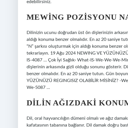
edebilirsiniz.
MEWING POZISYONU NA
Dilinizin ucunu doğrudan üst ön dişlerinizin arkasın
aldığı konuma benzer olmalıdır. En az 20 saniye tu
“N” şarkısı oluşturmak için aldığı konuma benzer o
tekrarlayın. 19 Ağu 2024 NEWING VE YÜZÜNÜZÜ 
IS-4087 … Çok İyi Sağlık› What-IS-We-We-We-Ming-50
dişlerinin arkasında gizli olduğu sonunu gösterir. D
benzer olmalıdır. En az 20 saniye tutun. Gün boy
YÜZÜNÜZÜ REGINGISIZ OLABİLİR MİSİNİZ? -Well 
We-5087 …
DILIN AĞIZDAKI KONU
Dil, oral hayvancılığın dümeni olmalı ve ağız damak
kafatasının tabanına bağlanır. Dil damak doğru bast