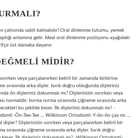
DURMALI?
zın çatısında sabit kalmalıdır! Oral dinlenme tutumu, yemek
ptığı anlamına gelir. İdeal oral dinlenme pozisyonu aşağıdaki
hafifçe üst damaka dayanır.
DEĞMELI MIDIR?
sırırken veya parçalanırken belirli bir zamanda birbirine
 sırasında arka dişler. Isırık doğru olduğunda dişleriniz
ında ön dişleriniz dokunmalı mı? Dişlerinizin ısırırken veya
sı normaldir. Isırma ısırma sırasında çiğneme sırasında arka
yecekleri bu şekilde keser. İlk dişleriniz dokunmalı mı? -
donti ›Ön-Tee-Tee … Wilkinson Ortodonti› Y-ön-ön çay mı …
l dişler? Dişlerinizin ısırırken veya parçalanırken belirli bir
a sırasında çiğneme sırasında arka dişler. Isırık doğru
e keser. İlk dişleriniz dokunmalı mı? -Wilkinson Ortodonti-