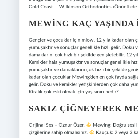
Gold Coast … Wilkinson Orthodontics ›Önünüzde Ç
MEWING KAÇ YAŞINDA 
Gençler ve çocuklar için miow. 12 yıla kadar olan 
yumuşaktır ve sonuçlar genellikle hızlı gelir. Doku
damaklarını çok hızlı bir şekilde genişletebilir. 12
Kemikler hala yumuşaktır ve sonuçlar genellikle hız
yumuşaktır ve damaklarını çok hızlı bir şekilde genişl
kadar olan çocuklar Mewing’den en çok fayda sağlaya
gelir. Doku ve kemikler yetişkinlerden çok daha yumu
Kiralık çok eski olmak için yaş sınırı nedir?
SAKIZ ÇIĞNEYEREK ME
Orijinal Ses – Öznur Özer.
Mewing: Doğru sesli t
çizgilerine sahip olmalısınız.
Kauçuk: 2 veya 3 kau