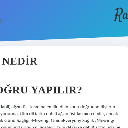
Ra
 NEDIR
OĞRU YAPILIR?
ahil) ağzın üst kısmına emilir, dilin sonu doğrudan dişlerin
yonunda, tüm dil (arka dahil) ağzın üst kısmına emilir, ancak
ğlık Günü Sağlığı ›Mewing› GuideEveryday Sağlık ›Mewing›
 konumunda orijinali gösterir, tüm dil (arka dahil) ağzın üstüne