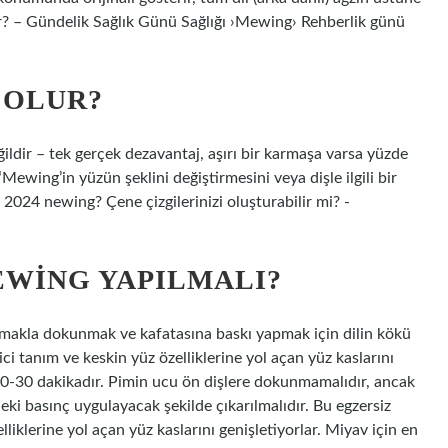
ışır? – Gündelik Sağlık Günü Sağlığı ›Mewing› Rehberlik günü
 OLUR?
ğildir – tek gerçek dezavantaj, aşırı bir karmaşa varsa yüzde
Mewing’in yüzün şeklini değiştirmesini veya dişle ilgili bir
2024 newing? Çene çizgilerinizi oluşturabilir mi? -
EWING YAPILMALI?
makla dokunmak ve kafatasına baskı yapmak için dilin kökü
çici tanım ve keskin yüz özelliklerine yol açan yüz kaslarını
20-30 dakikadır. Pimin ucu ön dişlere dokunmamalıdır, ancak
ki basınç uygulayacak şekilde çıkarılmalıdır. Bu egzersiz
lliklerine yol açan yüz kaslarını genişletiyorlar. Miyav için en