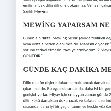
emilir, ancak dilin dili dile dokunmaz. Ve nasıl çal
Sağlık Mewing
MEWING YAPARSAM NE
Bununla birlikte, Mewing hiçbir şekilde tehlikeli de
veya voltaja neden olabilmesidir. Marashi diyor ki: “
sorunu tedavi etmesini tavsiye etmiyorum. 9 Mayıs 
ORNEDIRE
GÜNDE KAÇ DAKIKA M
Dilin ucu ön dişlere dokunmamalı, ancak damak da
çıkarılmalıdır. Bu egzersiz sırasında, daha iyi bir ge
genişletiyorlar. Miyav için en uygun zaman günde 
dilin kökü damaktan dokunacak ve kafatası üzerinde
sırasında, daha iyi bir geçici tanım ve keskin yüz öze