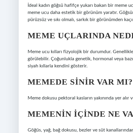
İdeal kadın göğsü hafifçe yukarı bakan bir meme ucu
meme ucu daha estetik bir görünüm yaratır. Göğsün al
pürüzsüz ve sıkı olmalı, sarkık bir görünümden kaçın
MEME UÇLARINDA NEDE
Meme ucu kılları fizyolojik bir durumdur. Genellikl
görülebilir. Çoğunlukla genetik, hormonal veya baz
siyah kıllarla kendini gösterir.
MEMEDE SINIR VAR MI?
Meme dokusu pektoral kasların yakınında yer alır ve
MEMENIN IÇINDE NE V
Göğüs, yağ, bağ dokusu, bezler ve süt kanallarında