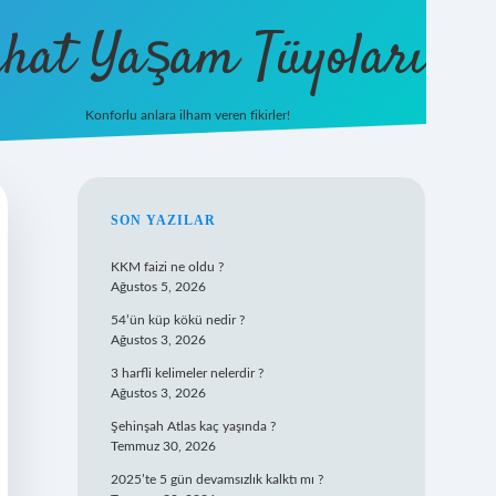
hat Yaşam Tüyoları
Konforlu anlara ilham veren fikirler!
ilbet yeni giriş
famecasino giriş
ilbe
SIDEBAR
SON YAZILAR
KKM faizi ne oldu ?
Ağustos 5, 2026
54’ün küp kökü nedir ?
Ağustos 3, 2026
3 harfli kelimeler nelerdir ?
Ağustos 3, 2026
Şehinşah Atlas kaç yaşında ?
Temmuz 30, 2026
2025’te 5 gün devamsızlık kalktı mı ?