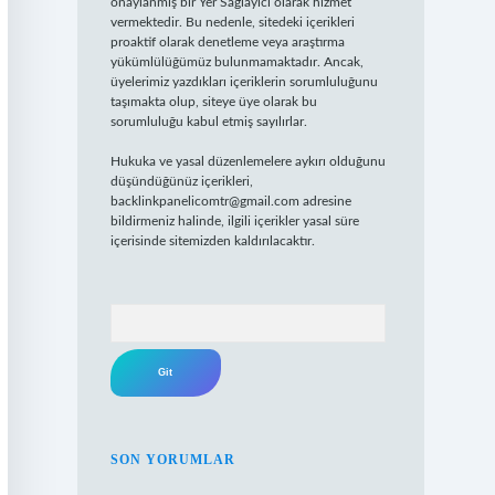
onaylanmış bir Yer Sağlayıcı olarak hizmet
vermektedir. Bu nedenle, sitedeki içerikleri
proaktif olarak denetleme veya araştırma
yükümlülüğümüz bulunmamaktadır. Ancak,
üyelerimiz yazdıkları içeriklerin sorumluluğunu
taşımakta olup, siteye üye olarak bu
sorumluluğu kabul etmiş sayılırlar.
Hukuka ve yasal düzenlemelere aykırı olduğunu
düşündüğünüz içerikleri,
backlinkpanelicomtr@gmail.com
adresine
bildirmeniz halinde, ilgili içerikler yasal süre
içerisinde sitemizden kaldırılacaktır.
Arama
SON YORUMLAR