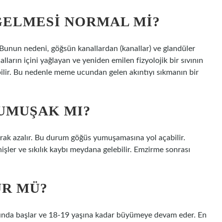
 GELMESI NORMAL MI?
. Bunun nedeni, göğsün kanallardan (kanallar) ve glandüler
lların içini yağlayan ve yeniden emilen fizyolojik bir sıvının
abilir. Bu nedenle meme ucundan gelen akıntıyı sıkmanın bir
UMUŞAK MI?
arak azalır. Bu durum göğüs yumuşamasına yol açabilir.
ler ve sıkılık kaybı meydana gelebilir. Emzirme sonrası
ÜR MÜ?
ında başlar ve 18-19 yaşına kadar büyümeye devam eder. En