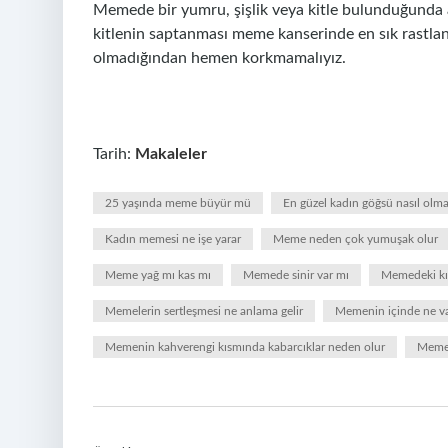
Memede bir yumru, şişlik veya kitle bulunduğunda a
kitlenin saptanması meme kanserinde en sık rastl
olmadığından hemen korkmamalıyız.
Tarih:
Makaleler
25 yaşında meme büyür mü
En güzel kadın göğsü nasıl olma
Kadın memesi ne işe yarar
Meme neden çok yumuşak olur
Meme yağ mı kas mı
Memede sinir var mı
Memedeki kıll
Memelerin sertleşmesi ne anlama gelir
Memenin içinde ne va
Memenin kahverengi kısmında kabarcıklar neden olur
Memey