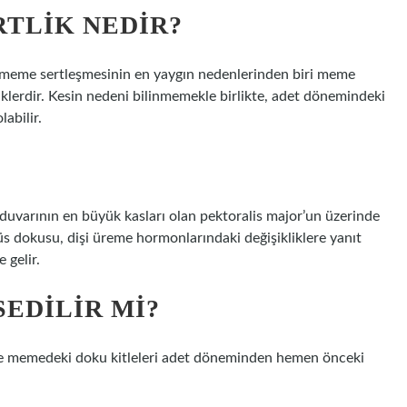
RTLIK NEDIR?
in meme sertleşmesinin en yaygın nedenlerinden biri meme
eciklerdir. Kesin nedeni bilinmemekle birlikte, adet dönemindeki
abilir.
uvarının en büyük kasları olan pektoralis major’un üzerinde
üs dokusu, dişi üreme hormonlarındaki değişikliklere yanıt
 gelir.
SEDILIR MI?
 ve memedeki doku kitleleri adet döneminden hemen önceki