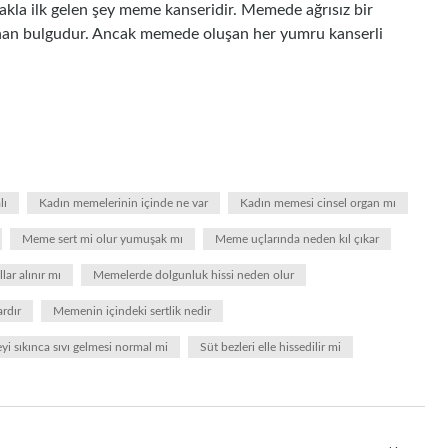
kla ilk gelen şey meme kanseridir. Memede ağrısız bir
anan bulgudur. Ancak memede oluşan her yumru kanserli
lı
Kadın memelerinin içinde ne var
Kadın memesi cinsel organ mı
Meme sert mi olur yumuşak mı
Meme uçlarında neden kıl çıkar
ar alınır mı
Memelerde dolgunluk hissi neden olur
rdır
Memenin içindeki sertlik nedir
i sıkınca sıvı gelmesi normal mi
Süt bezleri elle hissedilir mi